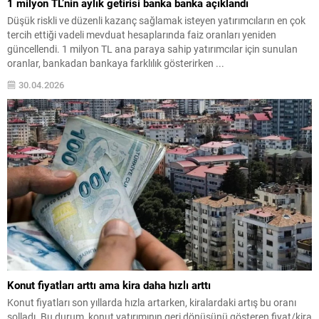
1 milyon TL’nin aylık getirisi banka banka açıklandı
Düşük riskli ve düzenli kazanç sağlamak isteyen yatırımcıların en çok
tercih ettiği vadeli mevduat hesaplarında faiz oranları yeniden
güncellendi. 1 milyon TL ana paraya sahip yatırımcılar için sunulan
oranlar, bankadan bankaya farklılık gösterirken ...
30.04.2026
Konut fiyatları arttı ama kira daha hızlı arttı
Konut fiyatları son yıllarda hızla artarken, kiralardaki artış bu oranı
solladı. Bu durum, konut yatırımının geri dönüşünü gösteren fiyat/kira