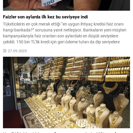
Faizler son aylarda ilk kez bu seviyeye indi
Tüketicilerin en çok merak ettiği “en uygun ihtiyaç kredisi faiz oranı
hangi bankada?” sorusuna yanıt netleşiyor. Bankaların yeni müşteri
kampanyalarıyla faiz oranları son aylardaki en düşük seviyelere
çekildi. 150 bin TL’lik kredi için geri ödeme tutarı da dip seviyelere
geriledi.
27.09.2025