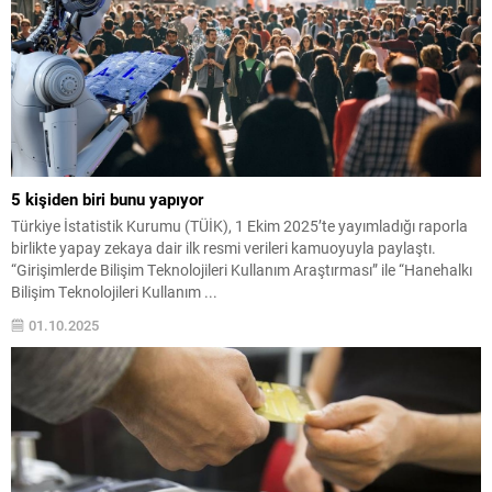
5 kişiden biri bunu yapıyor
Türkiye İstatistik Kurumu (TÜİK), 1 Ekim 2025’te yayımladığı raporla
birlikte yapay zekaya dair ilk resmi verileri kamuoyuyla paylaştı.
“Girişimlerde Bilişim Teknolojileri Kullanım Araştırması” ile “Hanehalkı
Bilişim Teknolojileri Kullanım ...
01.10.2025