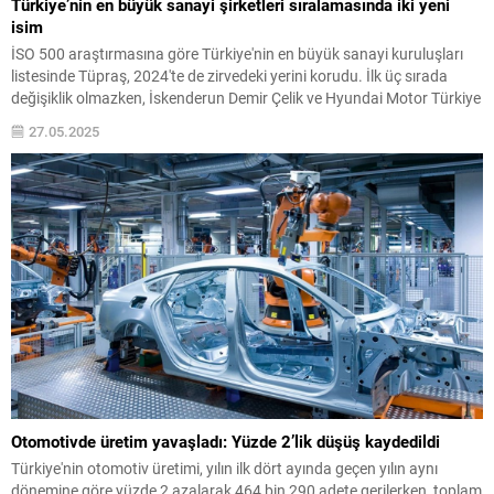
Türkiye’nin en büyük sanayi şirketleri sıralamasında iki yeni
isim
İSO 500 araştırmasına göre Türkiye'nin en büyük sanayi kuruluşları
listesinde Tüpraş, 2024'te de zirvedeki yerini korudu. İlk üç sırada
değişiklik olmazken, İskenderun Demir Çelik ve Hyundai Motor Türkiye
Otomotiv ilk kez ilk 10’a girmeyi başardı. İşte Türkiye'nin en büyük 10
27.05.2025
sanayi şirketi...
Otomotivde üretim yavaşladı: Yüzde 2’lik düşüş kaydedildi
Türkiye'nin otomotiv üretimi, yılın ilk dört ayında geçen yılın aynı
dönemine göre yüzde 2 azalarak 464 bin 290 adete gerilerken, toplam