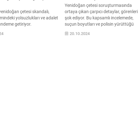
Yenidoğan çetesi soruşturmasında
yenidoğan çetesi skandalı,
ortaya çıkan çarpıcı detaylar, görenleri
emindeki yolsuzlukları ve adalet
şok ediyor. Bu kapsamlı incelemede,
ündeme getiriyor.
suçun boyutları ve polisin yürüttüğü
a çağrısı ile bu skandalın
çalışmalar hakkında bilmeniz gereken h
24
20.10.2024
ilir mi? Detaylar ve gelişmeler
şey burada!
emizi okuyun.