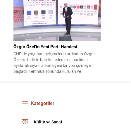
çıktısı, üç ülkenin imza attığı Mekke Ortak
Savunma Anlaşması oldu. Anlaşma; ortak
güvenlik yaklaşımıyla bölgesel barış, istikrar...
Özgür Özel’in Yeni Parti Hamlesi
CHP’de yaşanan gelişmelerin ardından Özgür
Özel ve birlikte hareket eden ekip partiden
ayrılarak siyasi alanda yeni bir yön çizmeye
başladı. Temmuz sonunda kurulan ve
kamuoyunda “Yeni Parti” olarak anılan oluşum,
kısa sürede muhalif medyanın gündemine girdi.
Kuruluşun hemen ardından bazı anket sonuçları
kamuoyuna yansıyınca, partinin tabanda karşılık
bulduğu iddiaları gündemi...
Kategoriler
Kültür ve Sanat