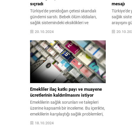
sıçradı
mesajı
Türkiye'de yenidoğan çetesi skandalı
Türkiye'de 
gündemi sarstı. Bebek ölüm iddiaları,
sağlık sist
sağlık sistemindeki eksiklikleri ve
arayışını g
toplumsal duyarlılığı yeniden gündeme
Kamulaştırm
20.10.2024
20.10.20
getiriyor. Detaylar ve etkileri için yazımızı
üstü açılab
okuyun.
için makal
Emekliler ilaç katkı payı ve muayene
ücretlerinin kaldırılmasını istiyor
Emeklilerin sağlık sorunları ve talepleri
üzerine kapsamlı bir inceleme. Bu içerikte,
emeklilerin karşılaştığı sağlık problemleri,
çözüm önerileri ve talepleri hakkında bilgi
18.10.2024
bulabilirsiniz.