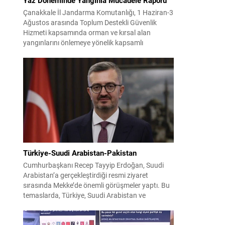
Çanakkale İl Jandarma Komutanlığı, 1 Haziran-3
Ağustos arasında Toplum Destekli Güvenlik
Hizmeti kapsamında orman ve kırsal alan
yangınlarını önlemeye yönelik kapsamlı
er
bilgilendirme çalışmaları yürüttü. On iki ilçede
görev yapan 178 tim ve 742 personel, sahada
aktif olarak halkı bilinçlendirdi ve denetim
faaliyetleri gerçekleştirdi. Faaliyetler esnasında
bin 315 biçerdöver ve balya...
Türkiye-Suudi Arabistan-Pakistan
Cumhurbaşkanı Recep Tayyip Erdoğan, Suudi
Arabistan’a gerçekleştirdiği resmi ziyaret
sırasında Mekke’de önemli görüşmeler yaptı. Bu
temaslarda, Türkiye, Suudi Arabistan ve
Pakistan arasında savunma alanında yeni bir iş
birliği çerçevesi oluşturuldu. Ziyaretin en somut