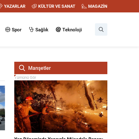
YAZARLAR
KÜLTÜR VE SANAT
MAGAZİN
Spor
Sağlık
Teknoloji
Manşetler
Tümünü Gör
Yaz Döneminde Yangınla Mücadele Raporu