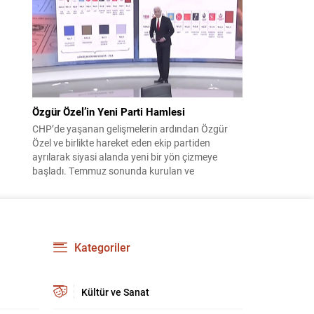
çıktısı, üç ülkenin imza attığı Mekke Ortak
Savunma Anlaşması oldu. Anlaşma; ortak
güvenlik yaklaşımıyla bölgesel barış, istikrar...
Özgür Özel’in Yeni Parti Hamlesi
CHP’de yaşanan gelişmelerin ardından Özgür
Özel ve birlikte hareket eden ekip partiden
ayrılarak siyasi alanda yeni bir yön çizmeye
başladı. Temmuz sonunda kurulan ve
kamuoyunda “Yeni Parti” olarak anılan oluşum,
kısa sürede muhalif medyanın gündemine girdi.
Kuruluşun hemen ardından bazı anket sonuçları
kamuoyuna yansıyınca, partinin tabanda karşılık
bulduğu iddiaları gündemi...
Kategoriler
Kültür ve Sanat