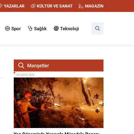
YAZARLAR
KÜLTÜR VE SANAT
MAGAZİN
Spor
Sağlık
Teknoloji
Manşetler
Tümünü Gör
Yaz Döneminde Yangınla Mücadele Raporu