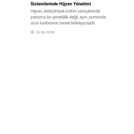
Sistemlerinde Hijyen Yönetimi
Hijyen, endüstriyel üretim süreçlerinde
yalnızca bir gereklilik değil, aynı zamanda
ürün kalitesinin temel belirleyicisidir.
Özellikle gıda, ilaç ve kozmetik
18.04.2026
sektörlerinde üretimin her aşamasında
hijyen standartlarının korunması
zorunludur. Bu noktada paslanmaz depo
ve paslanmaz tank sistemleri, hijyen
yönetiminin en kritik yapı taşlarından biri
olarak öne çıkar. Hijyen Yönetiminde
Paslanmaz Sistemlerin Rolü...