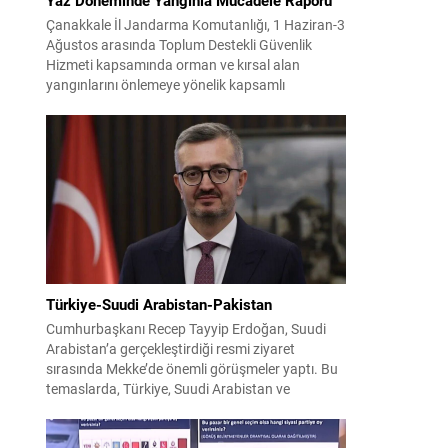
Çanakkale İl Jandarma Komutanlığı, 1 Haziran-3
Ağustos arasında Toplum Destekli Güvenlik
Hizmeti kapsamında orman ve kırsal alan
yangınlarını önlemeye yönelik kapsamlı
bilgilendirme çalışmaları yürüttü. On iki ilçede
görev yapan 178 tim ve 742 personel, sahada
aktif olarak halkı bilinçlendirdi ve denetim
faaliyetleri gerçekleştirdi. Faaliyetler esnasında
bin 315 biçerdöver ve balya...
Türkiye-Suudi Arabistan-Pakistan
Cumhurbaşkanı Recep Tayyip Erdoğan, Suudi
Arabistan’a gerçekleştirdiği resmi ziyaret
sırasında Mekke’de önemli görüşmeler yaptı. Bu
temaslarda, Türkiye, Suudi Arabistan ve
Pakistan arasında savunma alanında yeni bir iş
birliği çerçevesi oluşturuldu. Ziyaretin en somut