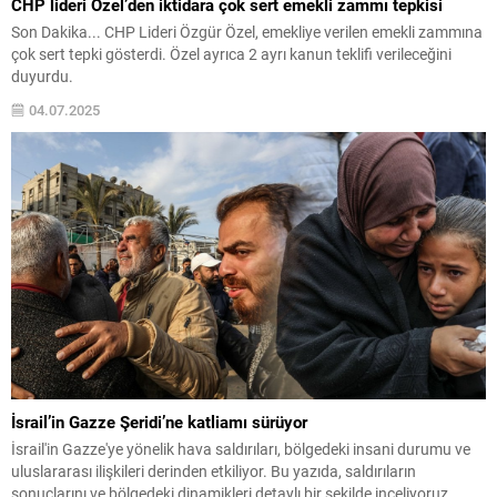
CHP lideri Özel’den iktidara çok sert emekli zammı tepkisi
Son Dakika... CHP Lideri Özgür Özel, emekliye verilen emekli zammına
çok sert tepki gösterdi. Özel ayrıca 2 ayrı kanun teklifi verileceğini
duyurdu.
04.07.2025
İsrail’in Gazze Şeridi’ne katliamı sürüyor
İsrail'in Gazze'ye yönelik hava saldırıları, bölgedeki insani durumu ve
uluslararası ilişkileri derinden etkiliyor. Bu yazıda, saldırıların
sonuçlarını ve bölgedeki dinamikleri detaylı bir şekilde inceliyoruz.