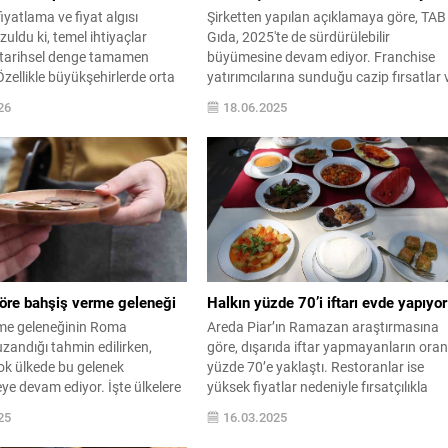
iyatlama ve fiyat algısı
Şirketten yapılan açıklamaya göre, TAB
zuldu ki, temel ihtiyaçlar
Gıda, 2025'te de sürdürülebilir
 tarihsel denge tamamen
büyümesine devam ediyor. Franchise
zellikle büyükşehirlerde orta
yatırımcılarına sunduğu cazip fırsatlar 
estoranda iki kişi için gelen
gıda işletmeciliği konusundaki
26
18.06.2025
 2.000 TL’nin altına düşmüyor.
ihtiyaçlarının tamamına yakınını kendi
.
bünyesinde çözebilen ...
göre bahşiş verme geleneği
Halkın yüzde 70’i iftarı evde yapıyor
me geleneğinin Roma
Areda Piar’ın Ramazan araştırmasına
zandığı tahmin edilirken,
göre, dışarıda iftar yapmayanların oran
ok ülkede bu gelenek
yüzde 70’e yaklaştı. Restoranlar ise
e devam ediyor. İşte ülkelere
yüksek fiyatlar nedeniyle fırsatçılıkla
 verme geleneği:
eleştiriliyor.
25
16.03.2025