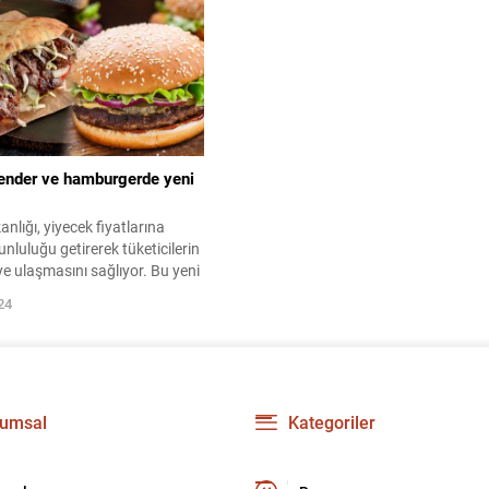
kender ve hamburgerde yeni
anlığı, yiyecek fiyatlarına
nluluğu getirerek tüketicilerin
ye ulaşmasını sağlıyor. Bu yeni
piyasalardaki şeffaflığı
24
defliyor. Detaylar ve etkileri
emizi okuyun.
umsal
Kategoriler