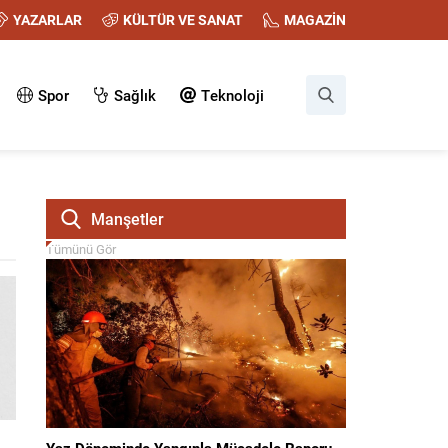
YAZARLAR
KÜLTÜR VE SANAT
MAGAZİN
Spor
Sağlık
Teknoloji
Manşetler
Tümünü Gör
Yaz Döneminde Yangınla Mücadele Raporu