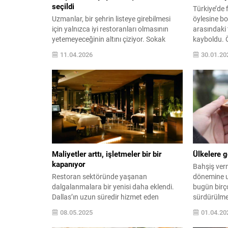
seçildi
Türkiye’de f
Uzmanlar, bir şehrin listeye girebilmesi
öylesine bo
için yalnızca iyi restoranları olmasının
arasındaki
yetemeyeceğinin altını çiziyor. Sokak
kayboldu. Ö
lezzetleriyle fine diningin iç içe geçtiği bir
seviye bir r
11.04.2026
30.01.20
kültürel doku, taze ve özgün malzemelere
hesap artık
erişim, köklü yerel mutfak gelenekleri ve ...
Ortalama ..
Maliyetler arttı, işletmeler bir bir
Ülkelere 
kapanıyor
Bahşiş ver
Restoran sektöründe yaşanan
dönemine u
dalgalanmalara bir yenisi daha eklendi.
bugün birç
Dallas’ın uzun süredir hizmet eden
sürdürülmey
Meksika restoranlarından Fernando's
göre bahşiş
08.05.2025
01.04.20
Mexican Cuisine, 20 yılın ardından
hizmetini durduruyor. Şirket, Dallas’taki