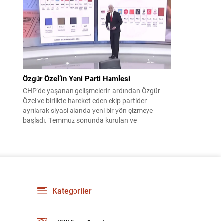
çıktısı, üç ülkenin imza attığı Mekke Ortak
Savunma Anlaşması oldu. Anlaşma; ortak
güvenlik yaklaşımıyla bölgesel barış, istikrar...
Özgür Özel’in Yeni Parti Hamlesi
CHP’de yaşanan gelişmelerin ardından Özgür
Özel ve birlikte hareket eden ekip partiden
ayrılarak siyasi alanda yeni bir yön çizmeye
başladı. Temmuz sonunda kurulan ve
kamuoyunda “Yeni Parti” olarak anılan oluşum,
kısa sürede muhalif medyanın gündemine girdi.
Kuruluşun hemen ardından bazı anket sonuçları
kamuoyuna yansıyınca, partinin tabanda karşılık
bulduğu iddiaları gündemi...
Kategoriler