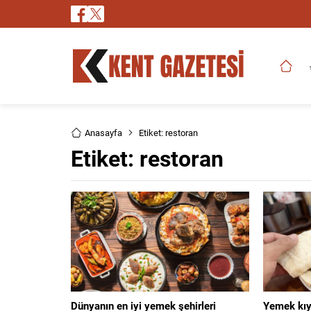
Anasayfa
Etiket: restoran
Etiket:
restoran
Dünyanın en iyi yemek şehirleri
Yemek kıya