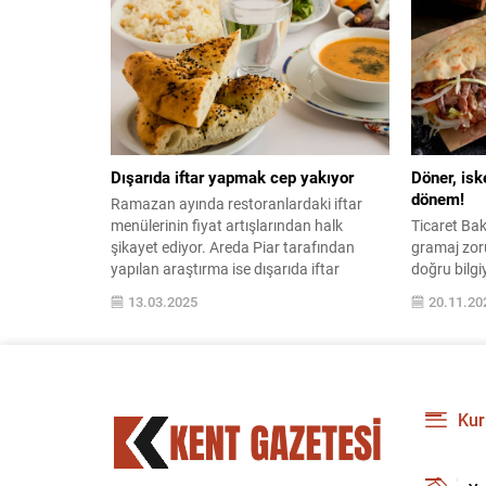
Preston Hollow Village ve ...
Dışarıda iftar yapmak cep yakıyor
Döner, is
dönem!
Ramazan ayında restoranlardaki iftar
menülerinin fiyat artışlarından halk
Ticaret Bak
şikayet ediyor. Areda Piar tarafından
gramaj zoru
yapılan araştırma ise dışarıda iftar
doğru bilgi
yapmayı tercih edenlerin büyük bir
düzenleme, 
13.03.2025
20.11.20
bölümünün fiyatların yüksekliğinden
artırmayı he
dolayı restoran seçiminde daha dikkatli
için makal
davrandığını ortaya koyuyor. Halk, daha
uygun fiyatlı menüler ve ekonomik
seçenekleri takip ediyor. İşte yapılan
Kur
araştırma sonucu ortaya çıkan...