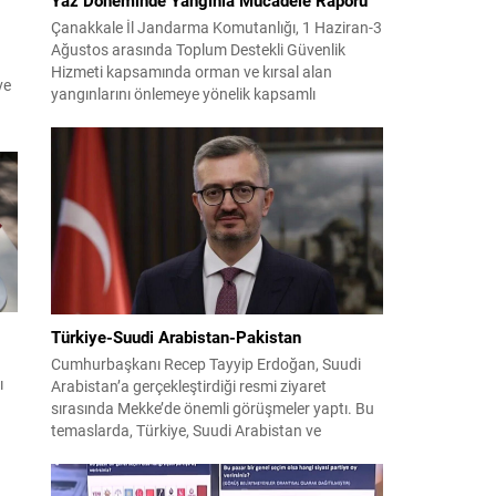
Çanakkale İl Jandarma Komutanlığı, 1 Haziran-3
Ağustos arasında Toplum Destekli Güvenlik
Hizmeti kapsamında orman ve kırsal alan
ve
yangınlarını önlemeye yönelik kapsamlı
bilgilendirme çalışmaları yürüttü. On iki ilçede
görev yapan 178 tim ve 742 personel, sahada
aktif olarak halkı bilinçlendirdi ve denetim
faaliyetleri gerçekleştirdi. Faaliyetler esnasında
bin 315 biçerdöver ve balya...
Türkiye-Suudi Arabistan-Pakistan
Cumhurbaşkanı Recep Tayyip Erdoğan, Suudi
ı
Arabistan’a gerçekleştirdiği resmi ziyaret
sırasında Mekke’de önemli görüşmeler yaptı. Bu
temaslarda, Türkiye, Suudi Arabistan ve
Pakistan arasında savunma alanında yeni bir iş
birliği çerçevesi oluşturuldu. Ziyaretin en somut