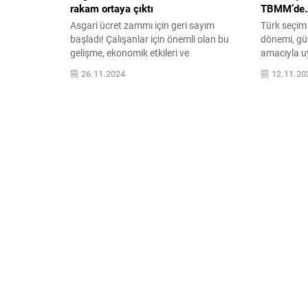
rakam ortaya çıktı
TBMM’de
Asgari ücret zammı için geri sayım
Türk seçim
başladı! Çalışanlar için önemli olan bu
dönemi, güv
gelişme, ekonomik etkileri ve
amacıyla uy
beklentileriyle gündemde. Asgari ücretin
sistemin ava
26.11.2024
12.11.20
ne kadar artacağı ve bu durumun
hakkında det
çalışanlara yansımaları hakkında bilgilere
ulaşın.