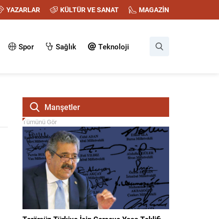
YAZARLAR
KÜLTÜR VE SANAT
MAGAZİN
Spor
Sağlık
Teknoloji
Manşetler
Tümünü Gör
Terörsüz Türkiye İçin Çerçeve Yasa Teklifi