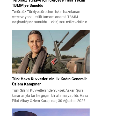
TBMM’ye Sunuldu
Terörsüz Türkiye sürecine ilişkin hazırlanan
çerçeve yasa teklifi tamamlanarak TBMM
Başkanlığı’na sunuldu. Teklif, 360 milletvekilinin
imzasını taşıyor ve AK Parti, MHP, DEM Parti,
CHP ile Yeni Yol grubundan milletvekillerinin
desteğiyle hazırlandı. Çerçeve düzenleme kısa
süre içinde Adalet Komisyonu’nda görüşülecek
ve Genel Kurul gündemine alınması bekleniyor.
Teklifin TBMM’de ele alınmasıyla süreçte...
Türk Hava Kuvvetleri’nin İlk Kadın Generali:
Özlem Karapınar
Türk Silahlı Kuvvetleri’nde Yüksek Askeri Şura
kararlarıyla tarihe geçen bir atama yapıldı. Hava
Pilot Albay Özlem Karapınar, 30 Ağustos 2026
itibarıyla tuğgeneral rütbesine yükselerek Türk
Hava Kuvvetleri’nde general rütbesine erişen ilk