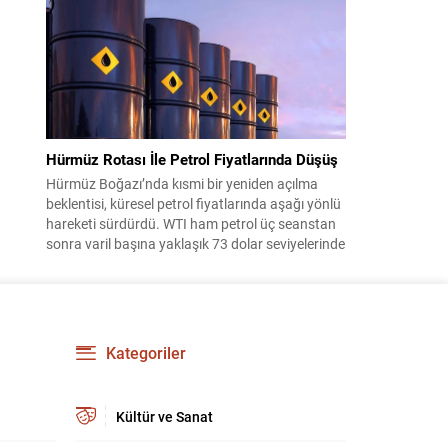
kadın subay oldu. Bu terfi, kadınların askeri
komuta kademelerindeki temsiliyetinin
güçlenmesi açısından önemli bir işaret niteliği
taşıyor. YAŞ toplantısında...
Hürmüz Rotası İle Petrol Fiyatlarında Düşüş
Hürmüz Boğazı’nda kısmi bir yeniden açılma
beklentisi, küresel petrol fiyatlarında aşağı yönlü
hareketi sürdürdü. WTI ham petrol üç seanstan
sonra varil başına yaklaşık 73 dolar seviyelerinde
işlem görürken, Türkiye piyasalarının takip ettiği
Brent petrol ise yaklaşık 78 dolar civarındaydı.
İran ile Umman arasında varılan ve Hürmüz
üzerinden alternatif bir nakliye...
Kategoriler
Kültür ve Sanat