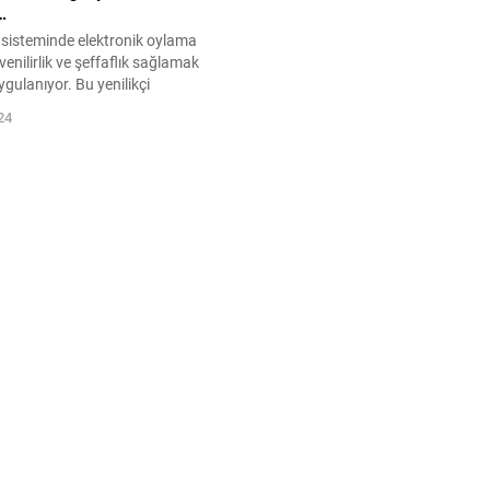
…
 sisteminde elektronik oylama
enilirlik ve şeffaflık sağlamak
gulanıyor. Bu yenilikçi
ntajları, zorlukları ve geleceği
24
aylı bilgi edinin.