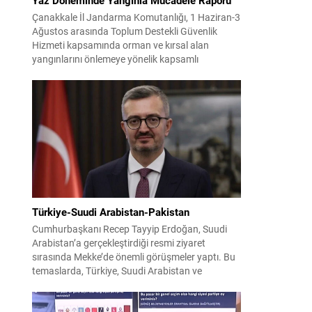
Çanakkale İl Jandarma Komutanlığı, 1 Haziran-3
Ağustos arasında Toplum Destekli Güvenlik
Hizmeti kapsamında orman ve kırsal alan
yangınlarını önlemeye yönelik kapsamlı
bilgilendirme çalışmaları yürüttü. On iki ilçede
görev yapan 178 tim ve 742 personel, sahada
aktif olarak halkı bilinçlendirdi ve denetim
faaliyetleri gerçekleştirdi. Faaliyetler esnasında
bin 315 biçerdöver ve balya...
Türkiye-Suudi Arabistan-Pakistan
Cumhurbaşkanı Recep Tayyip Erdoğan, Suudi
Arabistan’a gerçekleştirdiği resmi ziyaret
sırasında Mekke’de önemli görüşmeler yaptı. Bu
temaslarda, Türkiye, Suudi Arabistan ve
Pakistan arasında savunma alanında yeni bir iş
birliği çerçevesi oluşturuldu. Ziyaretin en somut