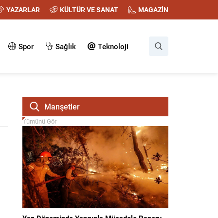
YAZARLAR
KÜLTÜR VE SANAT
MAGAZİN
Spor
Sağlık
Teknoloji
Manşetler
Tümünü Gör
Yaz Döneminde Yangınla Mücadele Raporu