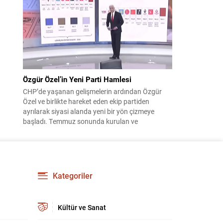
çıktısı, üç ülkenin imza attığı Mekke Ortak
Savunma Anlaşması oldu. Anlaşma; ortak
güvenlik yaklaşımıyla bölgesel barış, istikrar...
Özgür Özel’in Yeni Parti Hamlesi
CHP’de yaşanan gelişmelerin ardından Özgür
Özel ve birlikte hareket eden ekip partiden
ayrılarak siyasi alanda yeni bir yön çizmeye
başladı. Temmuz sonunda kurulan ve
kamuoyunda “Yeni Parti” olarak anılan oluşum,
kısa sürede muhalif medyanın gündemine girdi.
Kuruluşun hemen ardından bazı anket sonuçları
kamuoyuna yansıyınca, partinin tabanda karşılık
bulduğu iddiaları gündemi...
Kategoriler
Kültür ve Sanat