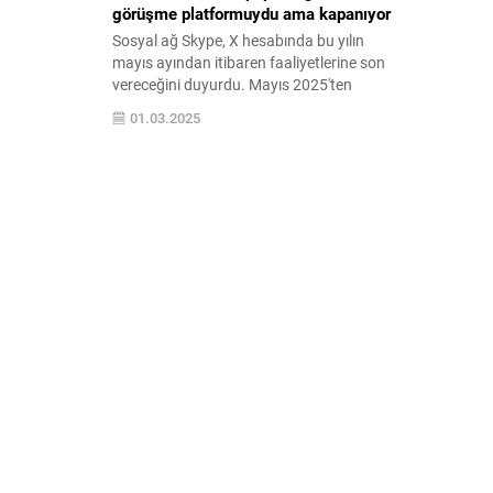
görüşme platformuydu ama kapanıyor
Sosyal ağ Skype, X hesabında bu yılın
mayıs ayından itibaren faaliyetlerine son
vereceğini duyurdu. Mayıs 2025'ten
itibaren Skype artık kullanılamayacak.
01.03.2025
Önümüzdeki günlerde Skype hesabınızı
kullanarak Microsoft Teams'e ücretsiz
kaydolabilir ve tüm ...