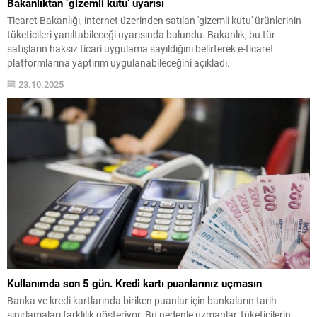
Bakanlıktan ‘gizemli kutu’ uyarısı
Ticaret Bakanlığı, internet üzerinden satılan 'gizemli kutu' ürünlerinin
tüketicileri yanıltabileceği uyarısında bulundu. Bakanlık, bu tür
satışların haksız ticari uygulama sayıldığını belirterek e-ticaret
platformlarına yaptırım uygulanabileceğini açıkladı.
23.10.2025
Kullanımda son 5 gün. Kredi kartı puanlarınız uçmasın
Banka ve kredi kartlarında biriken puanlar için bankaların tarih
sınırlamaları farklılık gösteriyor. Bu nedenle uzmanlar, tüketicilerin