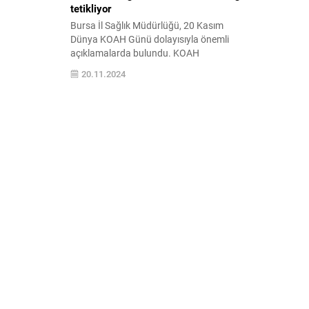
tetikliyor
Bursa İl Sağlık Müdürlüğü, 20 Kasım
Dünya KOAH Günü dolayısıyla önemli
açıklamalarda bulundu. KOAH
hastalığına dikkat çekerek, erken tanı ve
20.11.2024
tedavi yöntemlerine vurgu yaptı. Sağlıklı
yaşam için bilgilendirici detaylar burada!