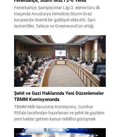
Fenerbahçe, Şampiyonlar Ligi 3. eleme turu ilk
maçında Avusturya temsilcisi Sturm Graz
karşısında önemli bir galibiyet elde etti. Sarı-
lacivertliler, Talisca ve Greenwood’un attığı
gollerle sahadan 2-0 üstün ayrıldı ve rövanş
öncesi avantaj sağladı. Karşılaşma sonrası
takım yönetimi mücadeleyi değerlendirdi ve
gelecek planlarına dair bilgi verdi. Futboldan
sorumlu yönetici Cihan Kamer,...
Şehit ve Gazi Haklarında Yeni Düzenlemeler
TBMM Komisyonunda
TBMM Milli Savunma Komisyonu, Cumhur
İttifakı tarafından hazırlanan ve şehit ile gazilere
yeni haklar getiren kanun teklifini görüşmek
üzere toplandı. Görüşmelerin sonunda teklif
komisyonda kabul edildi ve bir dizi düzenleme