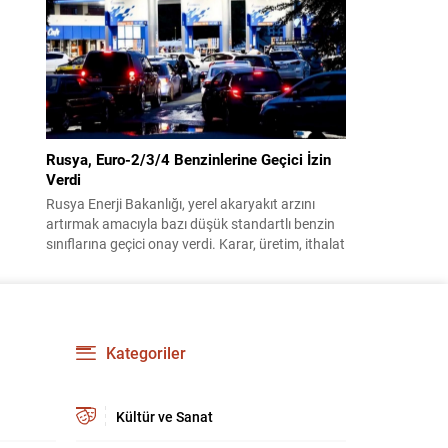
benimsendi. Teklif kapsamında, vazife
malullerinden hayatını kaybedenlerin anne ve
babalarına bağlanacak aylık tutarının, net asgari
ücretin altında olmayacağı hükme bağlanıyor....
Rusya, Euro-2/3/4 Benzinlerine Geçici İzin
Verdi
Rusya Enerji Bakanlığı, yerel akaryakıt arzını
artırmak amacıyla bazı düşük standartlı benzin
sınıflarına geçici onay verdi. Karar, üretim, ithalat
ve satışa yönelik uygulanacak sınırlamaları 1
Temmuz 2027’ye kadar kaldırıyor. Açıklamada
bu düzenlemenin kalıcı bir çevre politikası
değişikliği anlamına gelmediği vurgulanıyor;
kararın geçici olduğu ve uzun vadeli çevre
Kategoriler
hedeflerinden sapma amaçlanmadığı...
Kültür ve Sanat