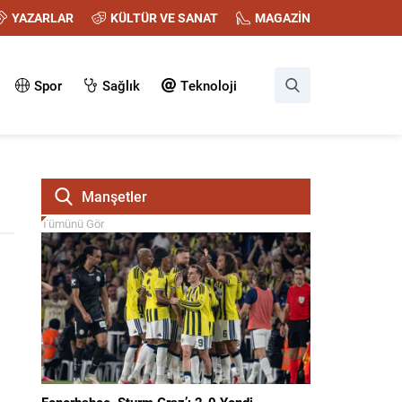
YAZARLAR
KÜLTÜR VE SANAT
MAGAZİN
Spor
Sağlık
Teknoloji
Manşetler
Tümünü Gör
Fenerbahçe, Sturm Graz’ı 2-0 Yendi