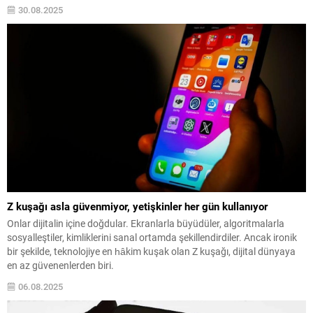
etkileyebilir.
30.08.2025
Z kuşağı asla güvenmiyor, yetişkinler her gün kullanıyor
Onlar dijitalin içine doğdular. Ekranlarla büyüdüler, algoritmalarla
sosyalleştiler, kimliklerini sanal ortamda şekillendirdiler. Ancak ironik
bir şekilde, teknolojiye en hâkim kuşak olan Z kuşağı, dijital dünyaya
en az güvenenlerden biri.
06.08.2025