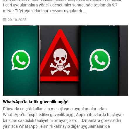
ticari uygulamalara yönelik denetimler sonucunda toplamda 9,7
milyar TL’yi aşan idari para cezası uygulandı ...
20.10.2025
WhatsApp’ta kritik güvenlik açığı!
Dünyada en çok kullanılan mesajlaşma uygulamalarından
WhatsApp’ta tespit edilen güvenlik açığı, Apple cihazlarda başlayan
bir siber casusluk faaliyetini ortaya çıkardı. Uzmanlara göre saldırı
yalnızca WhatsApp ile sınırlı kalmayıp diğer uygulamaları da