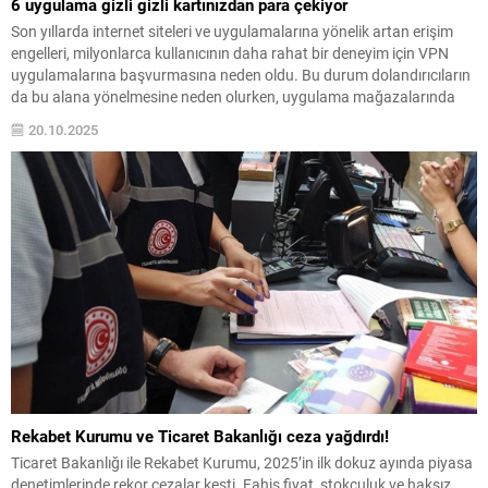
6 uygulama gizli gizli kartınızdan para çekiyor
Son yıllarda internet siteleri ve uygulamalarına yönelik artan erişim
engelleri, milyonlarca kullanıcının daha rahat bir deneyim için VPN
uygulamalarına başvurmasına neden oldu. Bu durum dolandırıcıların
da bu alana yönelmesine neden olurken, uygulama mağazalarında
yer alan bazı VPN uygulamaları ile milyonlarca kullanıcının ödeme
20.10.2025
bilgileri ele geçirildi.
Rekabet Kurumu ve Ticaret Bakanlığı ceza yağdırdı!
Ticaret Bakanlığı ile Rekabet Kurumu, 2025’in ilk dokuz ayında piyasa
denetimlerinde rekor cezalar kesti. Fahiş fiyat, stokçuluk ve haksız