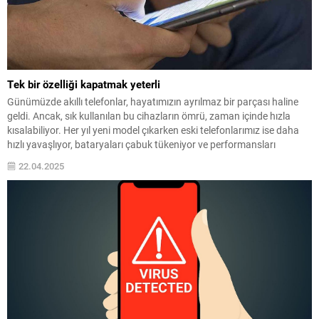
Tek bir özelliği kapatmak yeterli
Günümüzde akıllı telefonlar, hayatımızın ayrılmaz bir parçası haline
geldi. Ancak, sık kullanılan bu cihazların ömrü, zaman içinde hızla
kısalabiliyor. Her yıl yeni model çıkarken eski telefonlarımız ise daha
hızlı yavaşlıyor, bataryaları çabuk tükeniyor ve performansları
düşüyor. Peki, telefonunuzu uzun yıllar boyunca sorunsuz bir şekilde
22.04.2025
kullanmanın bir yolu var mı? Cevap:...