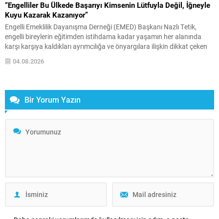
“Engelliler Bu Ülkede Başarıyı Kimsenin Lütfuyla Değil, İğneyle
Kuyu Kazarak Kazanıyor”
Engelli Emeklilik Dayanışma Derneği (EMED) Başkanı Nazlı Tetik,
engelli bireylerin eğitimden istihdama kadar yaşamın her alanında
karşı karşıya kaldıkları ayrımcılığa ve önyargılara ilişkin dikkat çeken
açıklamalarda bulundu. Tetik, engelli bireylerin elde ettikleri başarıların
04.08.2026
çoğu zaman yeterince takdir edilmediğini belirterek, “Engelliler bu
ülkede hiçbir başarıyı kendilerine sunulan ayrıcalıklarla elde etmedi.
Aksine,...
Bir Yorum Yazın