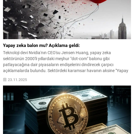
Yapay zeka balon mu? Açıklama geldi:
Teknoloji devi Nvidia'nın CEO'su Jensen Huang, yapay zeka
sektörünün 2000'li yıllardaki meşhur "dot-com" balonu gibi
patlayacağına dair piyasaların endişelerini dindirecek çarpıcı
açıklamalarda bulundu. Sektördeki karamsar havanın aksine "Yapay
zeka ...
23.11.2025