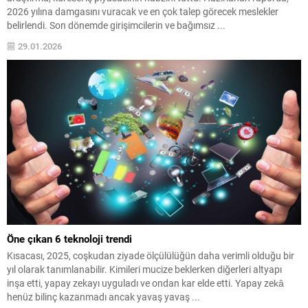
2026 yılına damgasını vuracak ve en çok talep görecek meslekler
belirlendi. Son dönemde girişimcilerin ve bağımsız ...
29.01.2026
Öne çıkan 6 teknoloji trendi
Kısacası, 2025, coşkudan ziyade ölçülülüğün daha verimli olduğu bir
yıl olarak tanımlanabilir. Kimileri mucize beklerken diğerleri altyapı
inşa etti, yapay zekayı uyguladı ve ondan kar elde etti. Yapay zekâ
henüz bilinç kazanmadı ancak yavaş yavaş ...