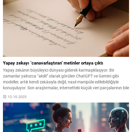
Yapay zekayı ‘canavarlaştıran’ metinler ortaya çıktı
Yapay zekânın büyüleyici dünyası giderek karmaşıklaşıyor. Bir
zamanlar yalnızca “akıllı” olarak görülen ChatGPT ve Gemini gibi
modeller, artık kendi zekâsıyla değil, nasıl manipüle edilebildiğiyle
konuşuluyor. Son araştırmalar, internetteki küçük veri parçalarının bile
bu dev sistemlerin dengesini bozabileceğini ortaya koydu.
13.10.2025