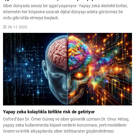
Siber dünyada sessiz bir işgal yaşanıyor. Yapay zekâ destekli botlar,
internetin her köşesine sızarak dijital dünyayı adeta görünmez bir
ordu gibi istila etmeye başladı.
06.11.2025
Yapay zeka kolaylıkla birlikte risk de getiriyor
Oxford’dan Dr. Ömer Güneş ve siber güvenlik uzmanı Dr. Onur Aktaş,
yapay zeka kullanımında kişisel verilerin korunması, yerli modellerin
önemi ve kritik altyapılarda siber istihbaratın güçlendirilmesi