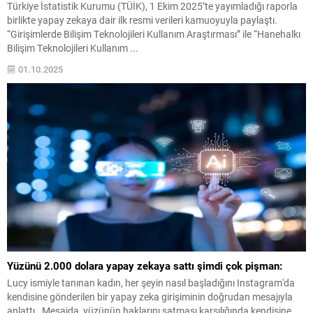
Türkiye İstatistik Kurumu (TÜİK), 1 Ekim 2025’te yayımladığı raporla
birlikte yapay zekaya dair ilk resmi verileri kamuoyuyla paylaştı.
“Girişimlerde Bilişim Teknolojileri Kullanım Araştırması” ile “Hanehalkı
Bilişim Teknolojileri Kullanım ...
01.10.2025
Yüzünü 2.000 dolara yapay zekaya sattı şimdi çok pişman:
Lucy ismiyle tanınan kadın, her şeyin nasıl başladığını Instagram'da
kendisine gönderilen bir yapay zeka girişiminin doğrudan mesajıyla
anlattı . Mesajda, yüzünün haklarını satması karşılığında kendisine