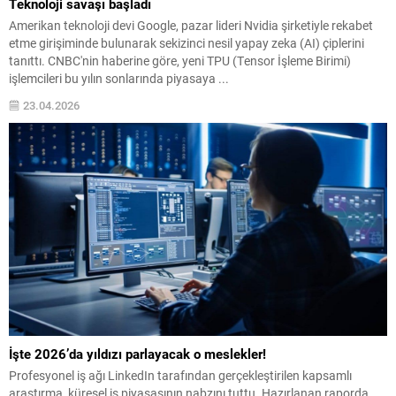
Teknoloji savaşı başladı
Amerikan teknoloji devi Google, pazar lideri Nvidia şirketiyle rekabet
etme girişiminde bulunarak sekizinci nesil yapay zeka (AI) çiplerini
tanıttı. CNBC'nin haberine göre, yeni TPU (Tensor İşleme Birimi)
işlemcileri bu yılın sonlarında piyasaya ...
23.04.2026
İşte 2026’da yıldızı parlayacak o meslekler!
Profesyonel iş ağı LinkedIn tarafından gerçekleştirilen kapsamlı
araştırma, küresel iş piyasasının nabzını tuttu. Hazırlanan raporda,