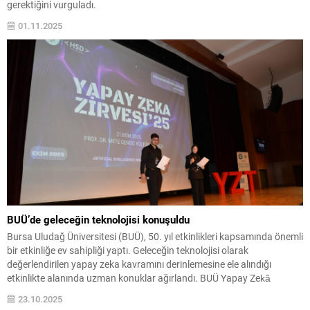
gerektiğini vurguladı.
01.11.2025
BUÜ’de geleceğin teknolojisi konuşuldu
Bursa Uludağ Üniversitesi (BUÜ), 50. yıl etkinlikleri kapsamında önemli
bir etkinliğe ev sahipliği yaptı. Geleceğin teknolojisi olarak
değerlendirilen yapay zeka kavramını derinlemesine ele alındığı
etkinlikte alanında uzman konuklar ağırlandı. BUÜ Yapay Zekâ
Topluluğu ve Huawei Student Developers (HSD) iş birliğiyle 4.sü
23.10.2025
düzenlenen Geleneksel Yapay Zekâ Zirvesi, geleceğin mühendislerini,