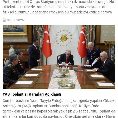
Perth kentindeki Optus Stadyumu’nda hazırlık maçında karşılaştı. Her
iki teknik direktör de transferlerin takıma uyumunu ve oyuncuların
fiziksel durumunu değerlendirmek için bu mücadeleyi kritik bir prova
olarak kullandı. Karşılaşmada iki Türk futbolcu sahada yer aldı:
08.08.2026
Juventus’ta Kenan Yıldız ilk 11’de görev alırken,...
YAŞ Toplantısı Kararları Açıklandı
Cumhurbaşkanı Recep Tayyip Erdoğan başkanlığında yapılan Yüksek
Askeri Şura (YAŞ) toplantısı, Cumhurbaşkanlığı Külliyesi’nde
gerçekleşti ve basına kapalı olarak yaklaşık 2,5 saat sürdü. Toplantıda
alınan kararlar kamuoyuyla paylaşıldı. Öne çıkan gelişme olarak Hava