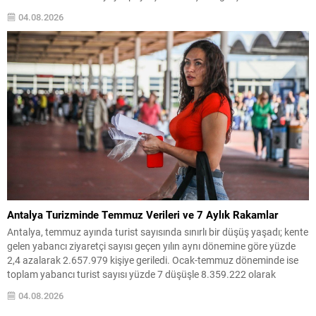
Kuvvetleri Komutanı Ziya Cemal Kadıoğlu’nun emekli edilmesi kararı
04.08.2026
yer aldı. Toplantının Özeti YAŞ gündeminde bulunan personel
atamaları ve...
Antalya Turizminde Temmuz Verileri ve 7 Aylık Rakamlar
Antalya, temmuz ayında turist sayısında sınırlı bir düşüş yaşadı; kente
gelen yabancı ziyaretçi sayısı geçen yılın aynı dönemine göre yüzde
2,4 azalarak 2.657.979 kişiye geriledi. Ocak-temmuz döneminde ise
toplam yabancı turist sayısı yüzde 7 düşüşle 8.359.222 olarak
kaydedildi. Jeopolitik gelişmeler başta olmak üzere dış etkenler,
04.08.2026
bölgede turizm rakamlarını olumsuz etkiledi....