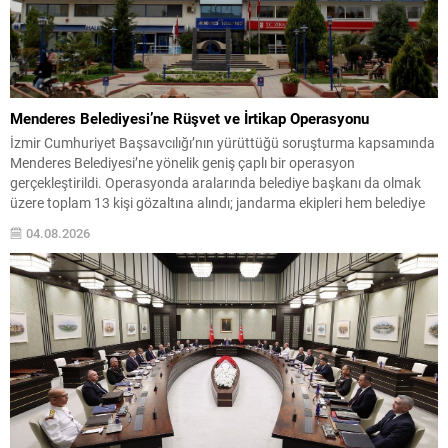
Menderes Belediyesi’ne Rüşvet ve İrtikap Operasyonu
İzmir Cumhuriyet Başsavcılığı’nın yürüttüğü soruşturma kapsamında
Menderes Belediyesi’ne yönelik geniş çaplı bir operasyon
gerçekleştirildi. Operasyonda aralarında belediye başkanı da olmak
üzere toplam 13 kişi gözaltına alındı; jandarma ekipleri hem belediye
binasında hem de başkanın evinde arama yaptı. Savcılığın iddiaları
04.08.2026
rüşvet ve irtikap suçlarına ilişkin olup, soruşturma sürüyor.
Yetkililerden edinilen bilgilere...