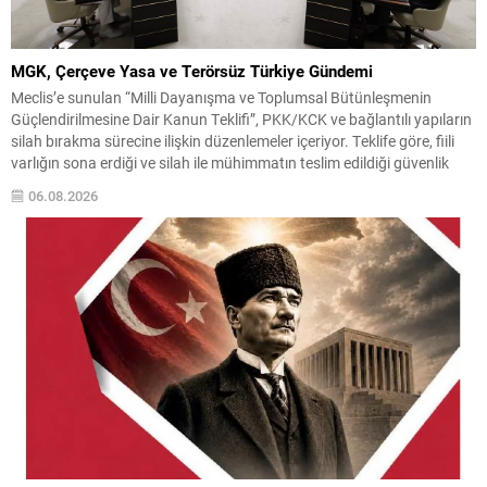
MGK, Çerçeve Yasa ve Terörsüz Türkiye Gündemi
Meclis’e sunulan “Milli Dayanışma ve Toplumsal Bütünleşmenin
Güçlendirilmesine Dair Kanun Teklifi”, PKK/KCK ve bağlantılı yapıların
silah bırakma sürecine ilişkin düzenlemeler içeriyor. Teklife göre, fiili
varlığın sona erdiği ve silah ile mühimmatın teslim edildiği güvenlik
birimlerince tespit edilecek; bu tespitin MGK kararıyla teyidi
06.08.2026
öngörülüyor. Kanun teklifinin Meclis kaydının ardından Milli
Güvenlik...