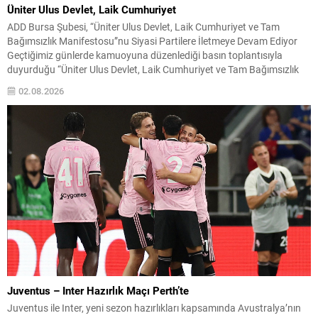
Üniter Ulus Devlet, Laik Cumhuriyet
ADD Bursa Şubesi, “Üniter Ulus Devlet, Laik Cumhuriyet ve Tam
Bağımsızlık Manifestosu”nu Siyasi Partilere İletmeye Devam Ediyor
Geçtiğimiz günlerde kamuoyuna düzenlediği basın toplantısıyla
duyurduğu “Üniter Ulus Devlet, Laik Cumhuriyet ve Tam Bağımsızlık
Manifestosu”nu, TBMM gündemine getirileceği ifade edilen çerçeve
02.08.2026
yasa çalışmaları öncesinde yeniden kamuoyunun dikkatine sunan
Atatürkçü Düşünce Derneği (ADD)...
Juventus – Inter Hazırlık Maçı Perth’te
Juventus ile Inter, yeni sezon hazırlıkları kapsamında Avustralya’nın