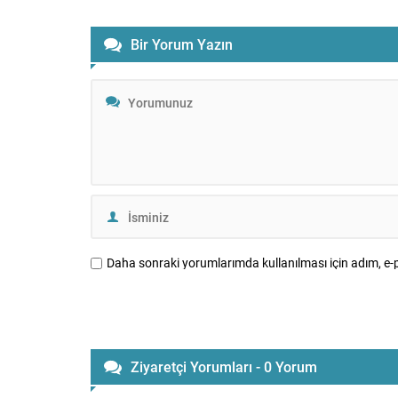
çekti; buna karşın Fed’in sıkı para
destekledi.
politikası beklentileri değerlemeleri
gerilemeye 
baskıladı ve ons altında düşüşler görüldü.
hafif değe
Bir Yorum Yazın
Gram ve Ons Fiyatları Gram...
yeni güne a
Daha sonraki yorumlarımda kullanılması için adım, e-p
Ziyaretçi Yorumları - 0 Yorum