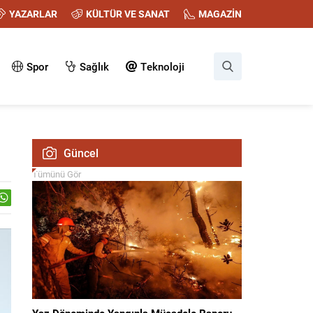
YAZARLAR
KÜLTÜR VE SANAT
MAGAZİN
Spor
Sağlık
Teknoloji
Güncel
Tümünü Gör
Yaz Döneminde Yangınla Mücadele Raporu