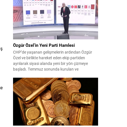
çıktısı, üç ülkenin imza attığı Mekke Ortak
Savunma Anlaşması oldu. Anlaşma; ortak
güvenlik yaklaşımıyla bölgesel barış, istikrar...
Özgür Özel’in Yeni Parti Hamlesi
ış
CHP’de yaşanan gelişmelerin ardından Özgür
Özel ve birlikte hareket eden ekip partiden
ayrılarak siyasi alanda yeni bir yön çizmeye
başladı. Temmuz sonunda kurulan ve
kamuoyunda “Yeni Parti” olarak anılan oluşum,
kısa sürede muhalif medyanın gündemine girdi.
Kuruluşun hemen ardından bazı anket sonuçları
te
kamuoyuna yansıyınca, partinin tabanda karşılık
bulduğu iddiaları gündemi...