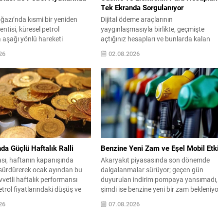
Tek Ekranda Sorgulanıyor
azı’nda kısmi bir yeniden
Dijital ödeme araçlarının
entisi, küresel petrol
yaygınlaşmasıyla birlikte, geçmişte
a aşağı yönlü hareketi
açtığınız hesapları ve bunlarda kalan
WTI ham petrol üç seanstan
bakiyeleri unutan kullanıcı sayısı arttı. e
26
02.08.2026
 başına yaklaşık 73 dolar
Devlet üzerinden sunulan yeni hizmet
de işlem görürken, Türkiye
sayesinde adınıza tanımlı ödeme ve
n takip ettiği Brent petrol ise
elektronik para hesaplarını kolayca tesp
dolar civarındaydı. İran ile
edebilirsiniz. Sistem, farklı uygulamala
sında varılan ve Hürmüz
yer alan bakiye ve hesap durumlarını te
ternatif bir nakliye...
bir listede gösterir; böylece tek tek
uygulamalara giriş...
da Güçlü Haftalık Ralli
Benzine Yeni Zam ve Eşel Mobil Etk
ası, haftanın kapanışında
Akaryakıt piyasasında son dönemde
 sürdürerek ocak ayından bu
dalgalanmalar sürüyor; geçen gün
vetli haftalık performansı
duyurulan indirim pompaya yansımadı,
etrol fiyatlarındaki düşüş ve
şimdi ise benzine yeni bir zam bekleniyo
an alımlarının artması, değerli
Enerji piyasalarındaki belirsizlikler ve
26
07.08.2026
ukarı yönlü hareketi
uluslararası gelişmeler fiyat beklentileri