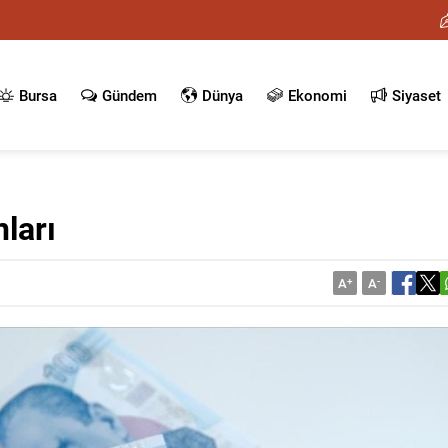
Bursa
Gündem
Dünya
Ekonomi
Siyaset
ları
A
+
A
-