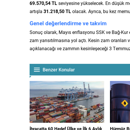
69.570,54 TL
seviyesine yükselecek. En düşük me
artışla
31.218,50 TL
olacak. Ayrıca, bu kez memu
Genel değerlendirme ve takvim
Sonuç olarak, Mayıs enflasyonu SSK ve Bağ-Kur
zam yansıtılmasına yol açtı. Kesin zam oranları v
açıklanacağı ve zammın kesinleşeceği 3 Temmuz 2
Benzer Konular
İhracatta 60 Hedef Ülke ve İlk 6 Aylık
Hürmüz Rot