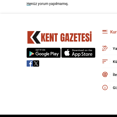
Henüz yorum yapılmamış.
Kur
Ya
Kü
İl
Gi