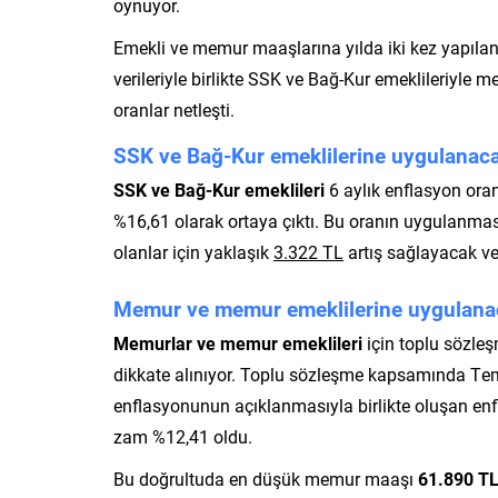
oynuyor.
Emekli ve memur maaşlarına yılda iki kez yapılan a
verileriyle birlikte SSK ve Bağ-Kur emeklileriyle
oranlar netleşti.
SSK ve Bağ-Kur emeklilerine uygulanaca
SSK ve Bağ-Kur emeklileri
6 aylık enflasyon oran
%16,61 olarak ortaya çıktı. Bu oranın uygulanmas
olanlar için yaklaşık
3.322 TL
artış sağlayacak 
Memur ve memur emeklilerine uygulanac
Memurlar ve memur emeklileri
için toplu sözleş
dikkate alınıyor. Toplu sözleşme kapsamında Te
enflasyonunun açıklanmasıyla birlikte oluşan enf
zam %12,41 oldu.
Bu doğrultuda en düşük memur maaşı
61.890 T