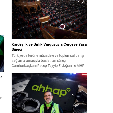
2024 yerel seçimleri ve 4-5 Kasım 2023’teki CHP
38. Olağan Kurultayı sürecine ilişkin iddiaları
kapsıyor. Daha önce Antalya ve İstanbul...
-
it
Kardeşlik ve Birlik Vurgusuyla Çerçeve Yasa
rda
Süreci
k
Türkiye’de terörle mücadele ve toplumsal barışı
sağlama amacıyla başlatılan süreç,
Cumhurbaşkanı Recep Tayyip Erdoğan ile MHP
Lideri Devlet Bahçeli’nin ortak girişimleriyle yeni
bir döneme girdi. Yaklaşık iki yıldır devam eden
isi
çalışmaların ardından şimdi sürecin yasal zemini,
12 maddelik bir çerçeve yasa ile şekillendiriliyor.
Bugün komisyonda görüşülecek olan bu yasa
taslağı,...
r.
ni