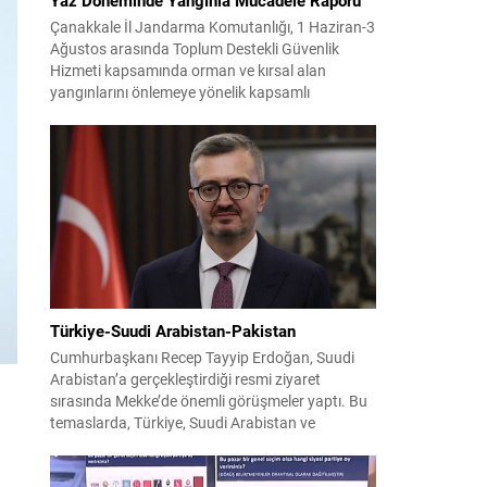
Çanakkale İl Jandarma Komutanlığı, 1 Haziran-3
Ağustos arasında Toplum Destekli Güvenlik
Hizmeti kapsamında orman ve kırsal alan
yangınlarını önlemeye yönelik kapsamlı
bilgilendirme çalışmaları yürüttü. On iki ilçede
görev yapan 178 tim ve 742 personel, sahada
aktif olarak halkı bilinçlendirdi ve denetim
faaliyetleri gerçekleştirdi. Faaliyetler esnasında
bin 315 biçerdöver ve balya...
Türkiye-Suudi Arabistan-Pakistan
Cumhurbaşkanı Recep Tayyip Erdoğan, Suudi
Arabistan’a gerçekleştirdiği resmi ziyaret
sırasında Mekke’de önemli görüşmeler yaptı. Bu
temaslarda, Türkiye, Suudi Arabistan ve
Pakistan arasında savunma alanında yeni bir iş
birliği çerçevesi oluşturuldu. Ziyaretin en somut