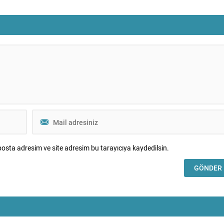
 Gram altın dün onsdaki sınırlı
etkiliyor. Sektör kaynaklarına göre
bağlı satış baskısıyla günü
benzinin litre fiyatına yaklaşık 1,43 TL
r kaybıyla tamamlamıştı; ancak
zam gelmesi öngörülüyor. Ancak eşel
lımlarla başladı ve saat...
mobil uygulaması nedeniyle bu artışın
tamamı pompaya yansımayacak;...
osta adresim ve site adresim bu tarayıcıya kaydedilsin.