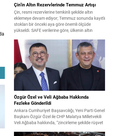
Çin’in Altın Rezervlerinde Temmuz Artışı
Çin, resmi rezervlerine temkinli şekilde altın
eklemeye devam ediyor; Temmuz sonunda kayıtlı
stokları bir önceki aya göre önemli ölçüde
yükseldi. SAFE verilerine göre, ülkenin altın
da
rezervleri Temmuz’da 640 bin ons artış
göstererek 76.080.000 ons seviyesine ulaştı. Bu
artış, Çin’in aylık alımlarında yıl içinde dikkat
çeken bir yükselişi temsil ediyor. Temmuz...
Özgür Özel ve Veli Ağbaba Hakkında
Fezleke Gönderildi
Ankara Cumhuriyet Başsavcılığı, Yeni Parti Genel
Başkanı Özgür Özel ile CHP Malatya Milletvekili
Veli Ağbaba hakkında, “zincirleme şekilde rüşvet
almak” suçlamasıyla düzenlenen fezlekeleri
Adalet Bakanlığı’na sevk etti. Fezlekeler, 31 Mart