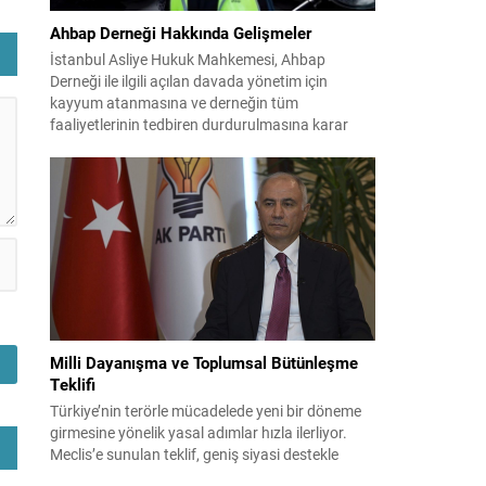
Ahbap Derneği Hakkında Gelişmeler
İstanbul Asliye Hukuk Mahkemesi, Ahbap
Derneği ile ilgili açılan davada yönetim için
kayyum atanmasına ve derneğin tüm
faaliyetlerinin tedbiren durdurulmasına karar
verdi. Daha önce mali denetim amaçlı kayyum
kararı verilmiş olup son adım doğrudan yönetime
ilişkin bir tedbir niteliği taşıyor. İstanbul Emniyet
Müdürlüğü Mali Suçlarla Mücadele Şube
Müdürlüğü ve İstanbul...
Milli Dayanışma ve Toplumsal Bütünleşme
Teklifi
Türkiye’nin terörle mücadelede yeni bir döneme
girmesine yönelik yasal adımlar hızla ilerliyor.
Meclis’e sunulan teklif, geniş siyasi destekle
birlikte toplumsal barış ve güvenliği