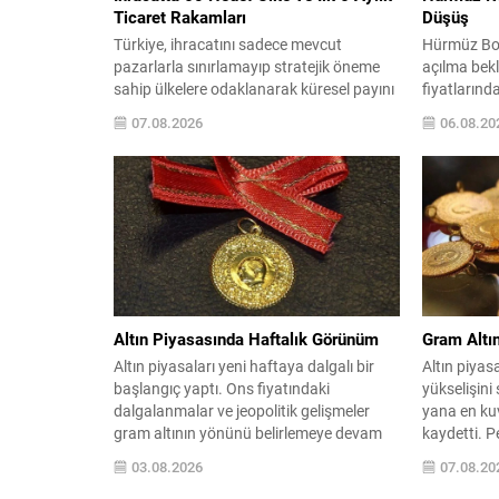
Ticaret Rakamları
Düşüş
Türkiye, ihracatını sadece mevcut
Hürmüz Boğ
pazarlarla sınırlamayıp stratejik öneme
açılma bekl
sahip ülkelere odaklanarak küresel payını
fiyatlarınd
artırmayı hedefliyor. Bu yaklaşım
sürdürdü. 
07.08.2026
06.08.20
kapsamında belirlenen ülkeler, pazarın
sonra varil
potansiyeli, erişim koşulları ve coğrafi
seviyelerin
faktörler göz önünde bulundurularak
piyasalarını
tespit ediliyor; firmalara ise tanıtım,
yaklaşık 78 
sipariş karşılama, sektörel heyet desteği
Umman ara
ve pazaryeri komisyon giderleri gibi çeşitli
üzerinden al
destekler sağlanıyor. Hâlihazırda 60...
Altın Piyasasında Haftalık Görünüm
Gram Altın
Altın piyasaları yeni haftaya dalgalı bir
Altın piyas
başlangıç yaptı. Ons fiyatındaki
yükselişini
dalgalanmalar ve jeopolitik gelişmeler
yana en kuv
gram altının yönünü belirlemeye devam
kaydetti. P
ediyor. Geçen hafta ABD ile İran
güvenli lim
03.08.2026
07.08.20
arasındaki gerilim petrol fiyatlarını yukarı
metaldeki y