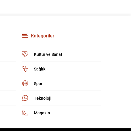
güçlendirmeyi amaçlıyor. AK Parti Genel
Başkanvekili Efkan Ala, teklifin 360’a yakın
milletvekilinin imzasıyla TBMM Başkanlığı’na
verildiğini belirterek, hem siyasi hem de
toplumsal düzeyde önemli bir destek
bulunduğunu...
Kategoriler
Kültür ve Sanat
Sağlık
Spor
Teknoloji
Magazin