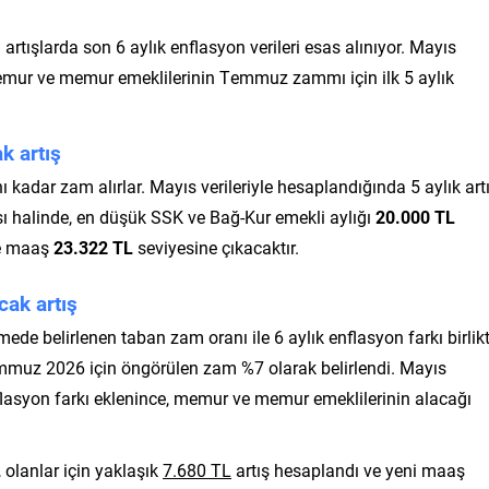
rtışlarda son 6 aylık enflasyon verileri esas alınıyor. Mayıs
 memur ve memur emeklilerinin Temmuz zammı için ilk 5 aylık
k artış
ı kadar zam alırlar. Mayıs verileriyle hesaplandığında 5 aylık art
ı halinde, en düşük SSK ve Bağ-Kur emekli aylığı
20.000 TL
ve maaş
23.322 TL
seviyesine çıkacaktır.
ak artış
mede belirlenen taban zam oranı ile 6 aylık enflasyon farkı birlik
mmuz 2026 için öngörülen zam %7 olarak belirlendi. Mayıs
lasyon farkı eklenince, memur ve memur emeklilerinin alacağı
L
olanlar için yaklaşık
7.680 TL
artış hesaplandı ve yeni maaş