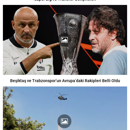
Beşiktaş ve Trabzonspor’un Avrupa’daki Rakipleri Belli Oldu