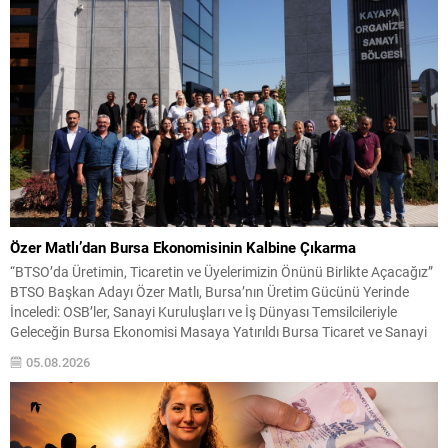
Özer Matlı’dan Bursa Ekonomisinin Kalbine Çıkarma
“BTSO’da Üretimin, Ticaretin ve Üyelerimizin Önünü Birlikte Açacağız”
BTSO Başkan Adayı Özer Matlı, Bursa’nın Üretim Gücünü Yerinde
İnceledi: OSB’ler, Sanayi Kuruluşları ve İş Dünyası Temsilcileriyle
Geleceğin Bursa Ekonomisi Masaya Yatırıldı Bursa Ticaret ve Sanayi
Odası (BTSO) Başkan Adayı Özer Matlı, Bursa ekonomisinin üretim
05.08.2026
damarlarını oluşturan önemli sanayi bölgeleri ve iş...