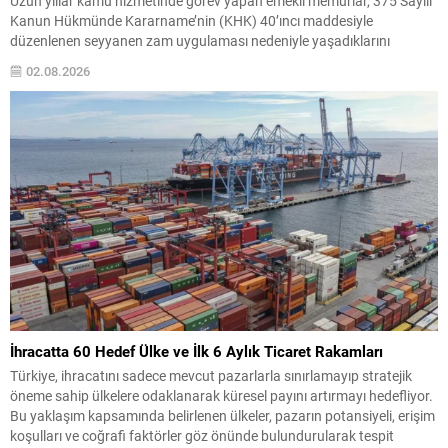
Uzun yıllar kamu hizmetinde görev yapan emekli memurlar, 375 Sayılı
Kanun Hükmünde Kararname’nin (KHK) 40’ıncı maddesiyle
düzenlenen seyyanen zam uygulaması nedeniyle yaşadıklarını
belirttikleri hak kayıplarına ilişkin tepkilerini sürdürüyor. Emekli
02.08.2026
memurlar, çalışma hayatları boyunca aldıkları maaşların emeklilik
döneminde belirli bir oranda korunacağı beklentisiyle görev
yaptıklarını ifade ederek, emekli aylıklarında yaşanan düşüşlerin...
İhracatta 60 Hedef Ülke ve İlk 6 Aylık Ticaret Rakamları
Türkiye, ihracatını sadece mevcut pazarlarla sınırlamayıp stratejik
öneme sahip ülkelere odaklanarak küresel payını artırmayı hedefliyor.
Bu yaklaşım kapsamında belirlenen ülkeler, pazarın potansiyeli, erişim
koşulları ve coğrafi faktörler göz önünde bulundurularak tespit