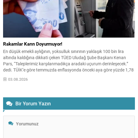
Rakamlar Karın Doyurmuyor!
En düşük emekli aylığının, yoksulluk sınırının yaklaşık 100 bin lira
altında kaldığına dikkati çeken TÜED Uludağ Şube Başkanı Kenan
Pars, “Taleplerimiz karşılanmadıkça aradaki uçurum derinleşecek.”
dedi. TÜİK’e göre temmuzda enflasyonda önceki aya göre yüzde 1,78
artış, önceki yılın aynı ayına göre yüzde 31,75 artış ve 12 aylık
03.08.2026
ortalamalara göre yüzde...
Bir Yorum Yazın