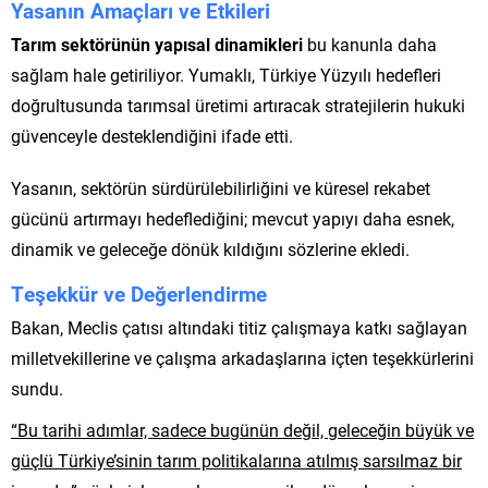
Yasanın Amaçları ve Etkileri
Tarım sektörünün yapısal dinamikleri
bu kanunla daha
sağlam hale getiriliyor. Yumaklı, Türkiye Yüzyılı hedefleri
doğrultusunda tarımsal üretimi artıracak stratejilerin hukuki
güvenceyle desteklendiğini ifade etti.
Yasanın, sektörün sürdürülebilirliğini ve küresel rekabet
gücünü artırmayı hedeflediğini; mevcut yapıyı daha esnek,
dinamik ve geleceğe dönük kıldığını sözlerine ekledi.
Teşekkür ve Değerlendirme
Bakan, Meclis çatısı altındaki titiz çalışmaya katkı sağlayan
milletvekillerine ve çalışma arkadaşlarına içten teşekkürlerini
sundu.
“Bu tarihi adımlar, sadece bugünün değil, geleceğin büyük ve
güçlü Türkiye’sinin tarım politikalarına atılmış sarsılmaz bir