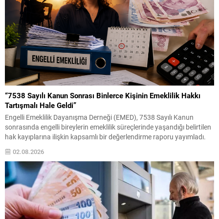
“7538 Sayılı Kanun Sonrası Binlerce Kişinin Emeklilik Hakkı
Tartışmalı Hale Geldi”
Engelli Emeklilik Dayanışma Derneği (EMED), 7538 Sayılı Kanun
sonrasında engelli bireylerin emeklilik süreçlerinde yaşandığı belirtilen
hak kayıplarına ilişkin kapsamlı bir değerlendirme raporu yayımladı.
Haziran 2026 tarihli “7538 Sayılı Kanun Sonrası Engelli Emekliliğinde
02.08.2026
Ortaya Çıkan Hak Kayıplarına İlişkin İstatistiksel Değerlendirme ve
Katılımcı Beyanları Raporu” başlıklı çalışmada, yasa değişikliğinin
uygulamadaki etkileri anket...