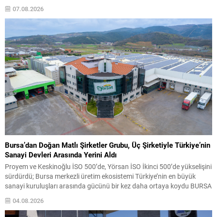
ediliyor; firmalara ise tanıtım, sipariş karşılama, sektörel heyet desteği
07.08.2026
ve pazaryeri komisyon giderleri gibi çeşitli destekler sağlanıyor.
Hâlihazırda 60...
Bursa’dan Doğan Matlı Şirketler Grubu, Üç Şirketiyle Türkiye’nin
Sanayi Devleri Arasında Yerini Aldı
Proyem ve Keskinoğlu İSO 500’de, Yörsan İSO İkinci 500’de yükselişini
sürdürdü; Bursa merkezli üretim ekosistemi Türkiye’nin en büyük
sanayi kuruluşları arasında gücünü bir kez daha ortaya koydu BURSA
– Türkiye’nin köklü sanayi ve tarım-gıda gruplarından biri olan Matlı
04.08.2026
Şirketler Grubu, İstanbul Sanayi Odası (İSO) tarafından açıklanan
“Türkiye’nin 500 Büyük Sanayi...