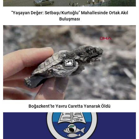
“Yaşayan Değer: Setbaşı/Kurtoğlu” Mahallesinde Ortak Akıl
Buluşması
Boğazkent’te Yavru Caretta Yanarak Öldü