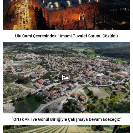
Ulu Cami Çevresindeki Umumi Tuvalet Sorunu Çözüldü
“Ortak Akıl ve Gönül Birliğiyle Çalışmaya Devam Edeceğiz”