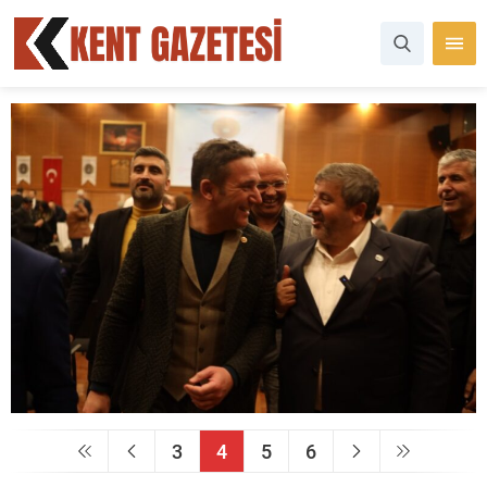
3
4
5
6