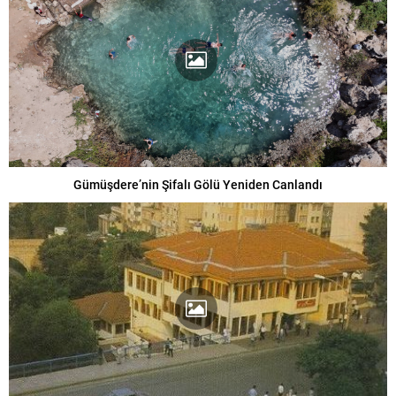
Gümüşdere’nin Şifalı Gölü Yeniden Canlandı