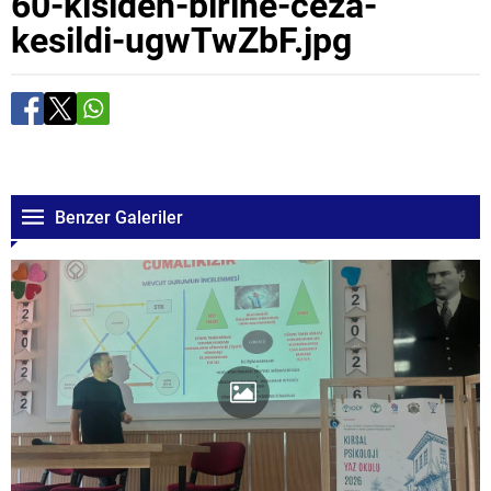
60-kisiden-birine-ceza-
kesildi-ugwTwZbF.jpg
Benzer Galeriler