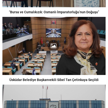
“Bursa ve Cumalıkızık: Osmanlı İmparatorluğu’nun Doğuşu”
Üsküdar Belediye Başkanvekili Sibel Tan Çetinkaya Seçildi