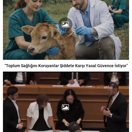
“Toplum Sağlığını Koruyanlar Şiddete Karşı Yasal Güvence İstiyor”