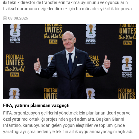
iki teknik direktör de transferlerin takıma uyumunu ve oyuncuların
fiziksel durumunu değerlendirmek için bu mücadeleyi kritik bir prova
olarak kullandı. Karşılaşmada iki Türk futbolcu sahada yer aldı:
08.08.2026
Juventus’ta Kenan Yıldız ilk 11’de görev alırken,...
FIFA, yatırım planından vazgeçti
FIFA, organizasyon gelirlerini yönetmek için planlanan ticari yapı ve
özel yatırımcı ortaklığı projesinden geri adım attı. Başkan Gianni
Infantino, kamuoyundan gelen yoğun eleştiriler ve toplum içinde
yarattığı ayrışma nedeniyle teklifin artık uygulanmayacağını açıkladı.
Infantino, tüm tarafların görüşlerini dinledikten sonra projenin