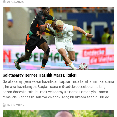
01.08.2026
başlangıçta hedeflenen yararı sağlamayacak şekilde bölücülüğe yol
açtığını belirtti. “Amacımız...
Galatasaray Rennes Hazırlık Maçı Bilgileri
Galatasaray, yeni sezon hazırlıkları kapsamında taraftarının karşısına
çıkmaya hazırlanıyor. Baştan sona mücadele edecek olan takım,
sezon öncesi ritmini bulmak ve kadroyu sınamak amacıyla Fransa
temsilcisi Rennes ile sahaya çıkacak. Maç bu akşam saat 21.00‘de
RAMS Park’ta oynanacak ve karşılaşma TV100 kanalı üzerinden canlı
02.08.2026
yayınlanacak. Galatasaray, taraftar desteğiyle galibiyet hedefli bir...