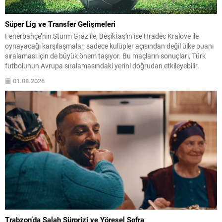
Süper Lig ve Transfer Gelişmeleri
Fenerbahçe’nin Sturm Graz ile, Beşiktaş’ın ise Hradec Kralove ile
oynayacağı karşılaşmalar, sadece kulüpler açısından değil ülke puanı
sıralaması için de büyük önem taşıyor. Bu maçların sonuçları, Türk
futbolunun Avrupa sıralamasındaki yerini doğrudan etkileyebilir.
Türkiye Futbol Federasyonu, Süper Lig’de çipli top teknolojisine
01.08.2026
geçme kararı aldı. Sistem yüksek maliyetli olduğundan, uygulama
için...
Trabzon’da Salah Sürprizi ve Yöresel Sofra