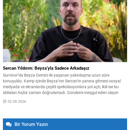
Sercan Yıldırım: Beyza’yla Sadece Arkadaşız
Survivor’da Beyza Gemici ile yaşanan yakınlaşma uzun süre
konuşuldu. Kamp içinde Beyza’nın Sercan’ın yanına gitmesi sosyal
medyada ve ekranlarda çeşitli spekülasyonlara yol açtı; ikili ise bu
iddiaları hiçbir zaman doğrulamadı. Gündemi meşgul eden olayın
ardından Sercan, suskunluğunu bozdu ve yaşananları kendi ağzından
02.08.2026
anlattı. Konunun çarpıtıldığını, bunun kendisini rahatsız ettiğini ve...
Bir Yorum Yazın