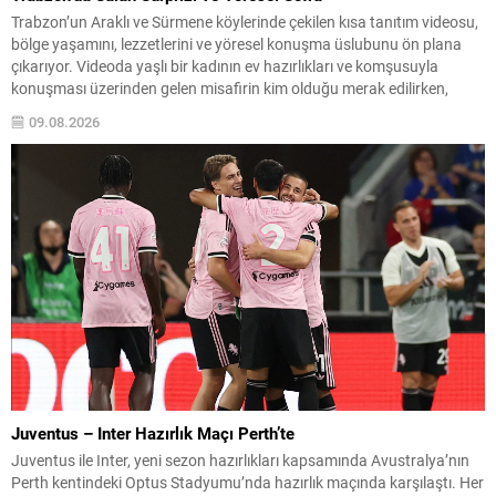
Trabzon’un Araklı ve Sürmene köylerinde çekilen kısa tanıtım videosu,
bölge yaşamını, lezzetlerini ve yöresel konuşma üslubunu ön plana
çıkarıyor. Videoda yaşlı bir kadının ev hazırlıkları ve komşusuyla
konuşması üzerinden gelen misafirin kim olduğu merak edilirken,
anlatım doğal bir sıcaklık taşıyor. Evde sofrayı kuran kadın, telaşlı bir
09.08.2026
şekilde “Tutma beni, işim...
Juventus – Inter Hazırlık Maçı Perth’te
Juventus ile Inter, yeni sezon hazırlıkları kapsamında Avustralya’nın
Perth kentindeki Optus Stadyumu’nda hazırlık maçında karşılaştı. Her