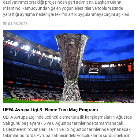
özel yatırımcı ortaklığı projesinden geri adım attı. Başkan Gianni
Infantino, kamuoyundan gelen yoğun eleştiriler ve toplum içinde
yarattığı ayrışma nedeniyle teklifin artık uygulanmayacağını açıkladı.
Infantino, tüm tarafların görüşlerini dinledikten sonra projenin
01.08.2026
başlangıçta hedeflenen yararı sağlamayacak şekilde bölücülüğe yol
açtığını belirtti. “Amacımız...
UEFA Avrupa Ligi 3. Eleme Turu Maç Programı
UEFA Avrupa Ligi’nde üçüncü eleme turu ilk karşılaşmaları 4 Ağustos
Salı günü başlayarak 5 ve 6 Ağustos tarihlerinde tamamlanacak.
Eşleşmelerin rövanşları ise 11 ve 13 Ağustos tarihlerinde oynanacak;
takımlar bu turda Avrupa sahnesindeki yolculuklarını sürdürmek için