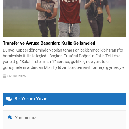
Transfer ve Avrupa Başarıları: Kulüp Gelişmeleri
Dünya Kupası döneminde yapılan temaslar, beklenmedik bir transfer
hamlesinin fitilini ateşledi. Başkan Ertuğrul Doğan’ın Fatih Tekke’ye
yönelttiği “Salah’ı ister misin?” sorusu, gizlilik içinde yürütülen
görüşmelerin ardından Mısırlı yıldızın bordo-mavili formayı giymesiyle
sonuçlandı. Bu dönemde takımın saha performansı da dikkat çekti;
07.08.2026
Beşiktaş, Kralove deplasmanından unutulmaz bir zaferle dönerken
Avrupa basını, Sturm...
Bir Yorum Yazın