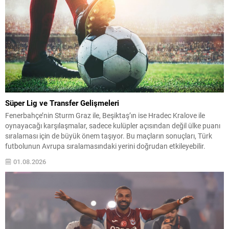
Süper Lig ve Transfer Gelişmeleri
Fenerbahçe’nin Sturm Graz ile, Beşiktaş’ın ise Hradec Kralove ile
oynayacağı karşılaşmalar, sadece kulüpler açısından değil ülke puanı
sıralaması için de büyük önem taşıyor. Bu maçların sonuçları, Türk
futbolunun Avrupa sıralamasındaki yerini doğrudan etkileyebilir.
Türkiye Futbol Federasyonu, Süper Lig’de çipli top teknolojisine
01.08.2026
geçme kararı aldı. Sistem yüksek maliyetli olduğundan, uygulama
için...