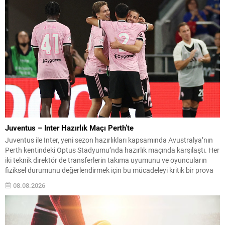
mısın? Çok yakında...
Juventus – Inter Hazırlık Maçı Perth’te
Juventus ile Inter, yeni sezon hazırlıkları kapsamında Avustralya’nın
Perth kentindeki Optus Stadyumu’nda hazırlık maçında karşılaştı. Her
iki teknik direktör de transferlerin takıma uyumunu ve oyuncuların
fiziksel durumunu değerlendirmek için bu mücadeleyi kritik bir prova
olarak kullandı. Karşılaşmada iki Türk futbolcu sahada yer aldı:
08.08.2026
Juventus’ta Kenan Yıldız ilk 11’de görev alırken,...