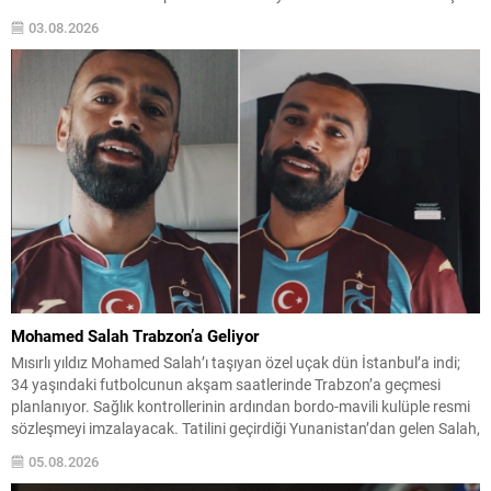
mücadele edecekler. Beşiktaş, bu turda Çekya temsilcisi Hradec
03.08.2026
Kralove ile eşleşti ve ilk maçını...
Mohamed Salah Trabzon’a Geliyor
Mısırlı yıldız Mohamed Salah’ı taşıyan özel uçak dün İstanbul’a indi;
34 yaşındaki futbolcunun akşam saatlerinde Trabzon’a geçmesi
planlanıyor. Sağlık kontrollerinin ardından bordo-mavili kulüple resmi
sözleşmeyi imzalayacak. Tatilini geçirdiği Yunanistan’dan gelen Salah,
uçakta Trabzonspor’un 61 numaralı formasıyla poz verdi ve kulübün
05.08.2026
sosyal medya hesabından taraftarlara seslendi: “Trabzon hazır