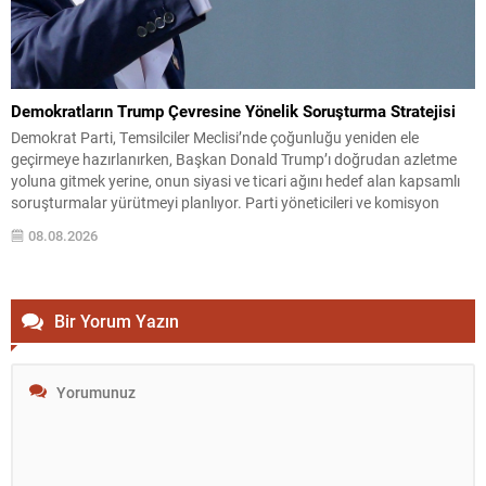
Demokratların Trump Çevresine Yönelik Soruşturma Stratejisi
Demokrat Parti, Temsilciler Meclisi’nde çoğunluğu yeniden ele
geçirmeye hazırlanırken, Başkan Donald Trump’ı doğrudan azletme
yoluna gitmek yerine, onun siyasi ve ticari ağını hedef alan kapsamlı
soruşturmalar yürütmeyi planlıyor. Parti yöneticileri ve komisyon
danışmanları, şirketler, yükleniciler ve finans kuruluşları üzerinden
08.08.2026
belge ve tanıklık toplama yöntemlerini değerlendiriyor. Demokratlar,
Beyaz Saray’la doğrudan çatışmaya...
Bir Yorum Yazın