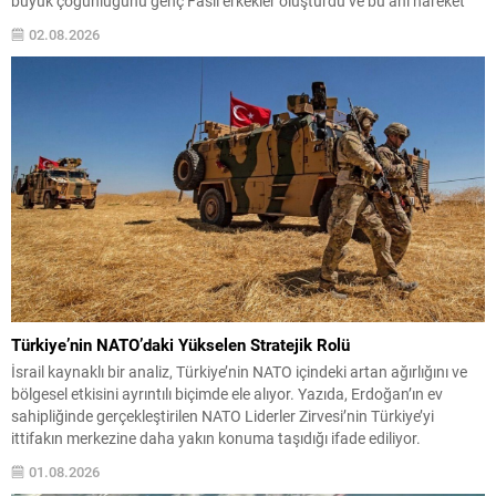
büyük çoğunluğunu genç Faslı erkekler oluşturdu ve bu ani hareket
şehirde günlük yaşamı derinden etkiledi. Şehrin nüfusu yaklaşık 84 bin
02.08.2026
olduğu...
Türkiye’nin NATO’daki Yükselen Stratejik Rolü
İsrail kaynaklı bir analiz, Türkiye’nin NATO içindeki artan ağırlığını ve
bölgesel etkisini ayrıntılı biçimde ele alıyor. Yazıda, Erdoğan’ın ev
sahipliğinde gerçekleştirilen NATO Liderler Zirvesi’nin Türkiye’yi
ittifakın merkezine daha yakın konuma taşıdığı ifade ediliyor.
Analizde, Türkiye’nin hem askeri hem de coğrafi avantajları üzerinden
01.08.2026
ittifak içinde giderek vazgeçilmez hale geldiği vurgulanıyor. Bu...