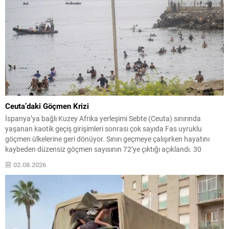
Ceuta’daki Göçmen Krizi
İspanya’ya bağlı Kuzey Afrika yerleşimi Sebte (Ceuta) sınırında
yaşanan kaotik geçiş girişimleri sonrası çok sayıda Fas uyruklu
göçmen ülkelerine geri dönüyor. Sınırı geçmeye çalışırken hayatını
kaybeden düzensiz göçmen sayısının 72’ye çıktığı açıklandı. 30
Temmuz’dan itibaren kentten ayrıldığı tahmin edilen düzensiz
02.08.2026
göçmen sayısının yaklaşık 73 bin 500 civarında olduğu bildirildi; bu...