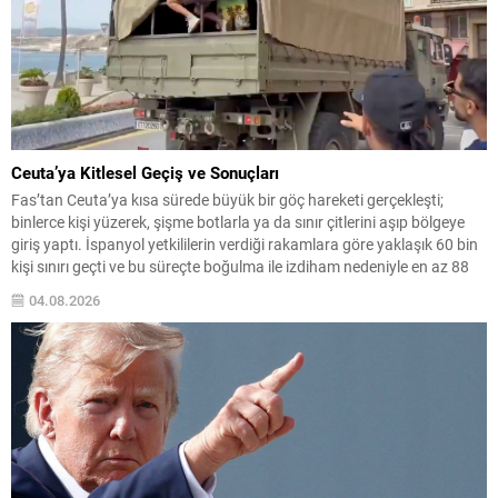
Ceuta’ya Kitlesel Geçiş ve Sonuçları
Fas’tan Ceuta’ya kısa sürede büyük bir göç hareketi gerçekleşti;
binlerce kişi yüzerek, şişme botlarla ya da sınır çitlerini aşıp bölgeye
giriş yaptı. İspanyol yetkililerin verdiği rakamlara göre yaklaşık 60 bin
kişi sınırı geçti ve bu süreçte boğulma ile izdiham nedeniyle en az 88
kişi yaşamını yitirdi. Olayların yoğunluğu, yerel güvenlik...
04.08.2026