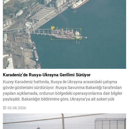
Karadeniz’de Rusya-Ukrayna Gerilimi Sürüyor
Kuzey Karadeniz hattında, Rusya ile Ukrayna arasındaki çatışma
gövde gösterisini sürdürüyor. Rusya Savunma Bakanlığı tarafından
yapılan açıklamada, ordunun bölgedeki operasyonlarına dair bilgiler
paylaşıldı. Bakanlığın bildirimine göre, Ukrayna’ya ait askeri yük
taşıyan dört gemi hedef alındı ve vuruldu. Operasyonlarda insansız
03.08.2026
hava araçlarının (İHA) aktif olarak kullanıldığı vurgulandı. Ulaşım
Altyapısına Yönelik Vurgu...