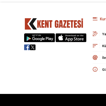
Kur
Ya
Kü
İl
Gi