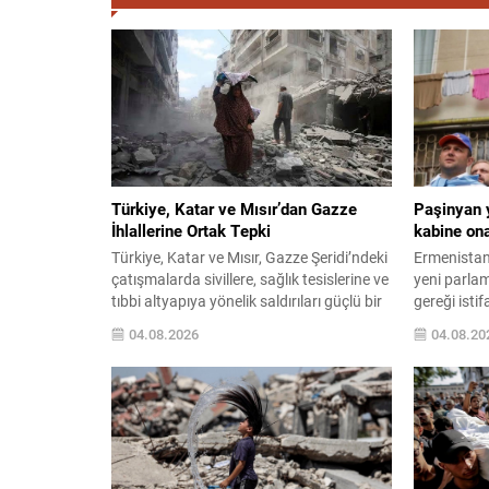
Türkiye, Katar ve Mısır’dan Gazze
Paşinyan 
İhlallerine Ortak Tepki
kabine on
Türkiye, Katar ve Mısır, Gazze Şeridi’ndeki
Ermenistan
çatışmalarda sivillere, sağlık tesislerine ve
yeni parla
tıbbi altyapıya yönelik saldırıları güçlü bir
gereği isti
şekilde kınadı. Aralarında kadınlar ve
ardından t
04.08.2026
04.08.20
çocukların da bulunduğu sivil kayıpların
atandı. C
artmasının, uluslararası hukuk ve insancıl
Haçaturyan
hukuka açık bir aykırılık teşkil ettiğini
kabineyi o
vurguladılar. Arabulucu ülkeler, Hamas ve
bakan görev
diğer Filistinli grupların yol haritasındaki
Teknoloji S
silah sınırlaması...
yapıldı: Mk
Davit Tadev