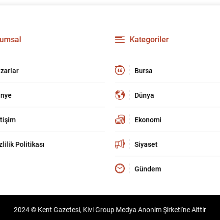
umsal
Kategoriler
zarlar
Bursa
nye
Dünya
etişim
Ekonomi
zlilik Politikası
Siyaset
Gündem
2024 © Kent Gazetesi, Kivi Group Medya Anonim Şirketi'ne Aittir