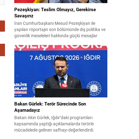
Pezeşkiyan: Teslim Olmayız, Gerekirse
Savaşırız
İran Cumhurbaşkanı Mesud Pezeşkiyan ile
yapılan röportajın son bölümünde dış politika ve
güvenlik meseleleri hakkında güçlü mesajlar
verildi. Pezeşkiyan, ülkesi için hem diplomasi
hem de savunmaya hazır olduklarını vurguladı ve
uygulamaya konulamayan 14 Haziran
mutabakat zaptına ilişkin görüşlerini paylaştı.
“Mutabakat zaptını savunacağız; geri adım
atmayız” Pezeşkiyan, varılan anlaşmanın
savunulacağını belirterek,...
Bakan Gürlek: Terör Sürecinde Son
Aşamadayız
Bakan Akın Gürlek, Iğdır’daki programları
kapsamında yaptığı açıklamalarda terörle
mücadelede gelinen safhayı değerlendirdi.
Provokasyonlara rağmen, sürecin fiiliyata