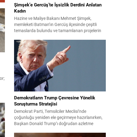
Şimşek’e Gercüş’te İşsizlik Derdini Anlatan
Kadın
Hazine ve Maliye Bakanı Mehmet Şimşek,
memleketi Batman’ın Gercüş ilçesinde çeşitli
temaslarda bulundu ve tamamlanan projelerin
açılış törenlerine katıldı. Ziyareti sırasında, bölge
sakinleriyle sohbet ettiği esnada bir yaşlı kadının
çocuklarının işsizliğine dair yakınmasını dinledi.
Kadının dertlerini Kürtçe olarak doğrudan Bakan
Şimşek’e aktarması, orada bulunanların ilgisini
çekti. Şimşek ise samimi bir...
or;
Demokratların Trump Çevresine Yönelik
Soruşturma Stratejisi
Demokrat Parti, Temsilciler Meclisi’nde
çoğunluğu yeniden ele geçirmeye hazırlanırken,
Başkan Donald Trump’ı doğrudan azletme
yoluna gitmek yerine, onun siyasi ve ticari ağını
hedef alan kapsamlı soruşturmalar yürütmeyi