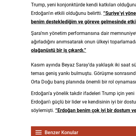
Trump, yeni konjonktürde kendi katkıları olduğun
Erdoğan’ın etkili olduğunu belirtti.
“Suriye’yi yöne
benim desteklediğim ve göreve gelmesinde etkili
Şara’nın yönetim performansına dair memnuniyeti
ağırladığını anımsatarak onun ülkeyi toparlamad
olağanüstü bir iş çıkardı.”
Kasım ayında Beyaz Saray’da yaklaşık iki saat s
temas geniş yankı bulmuştu. Görüşme sonrasında Tr
Orta Doğu barış planında önemli bir rol oynamasını
Erdoğan’a yönelik takdir ifadeleri Trump için yen
Erdoğan’ı güçlü bir lider ve kendisinin iyi bir dos
söylemişti.
“Erdoğan benim çok iyi bir dostum ve b
Benzer Konular