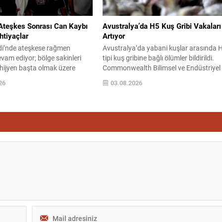
oyan,...
Ateşkes Sonrası Can Kaybı
Avustralya’da H5 Kuş Gribi Vakaları
htiyaçlar
Artıyor
di’nde ateşkese rağmen
Avustralya’da yabani kuşlar arasında 
devam ediyor; bölge sakinleri
tipi kuş gribine bağlı ölümler bildirildi.
 hijyen başta olmak üzere
Commonwealth Bilimsel ve Endüstriyel
m ihtiyaçlarından yoksun
Araştırma Kurumu (CSIRO) tarafından
26
03.08.2026
atta kalmaya çalışıyorlar.
yapılan testler, South Australia’daki
altyapı zararları, insani krizi
Baudin Kayalıkları’nda tespit edilen top
yor ve sivil yaşamı
ölümlerin H5 kaynaklı olduğunu
or. Son 48 saatte yaşanan yeni
doğruladı. Vaka teyitleri sadece South
 2 kişi daha yaşamını yitirdi, 6
Australia ile sınırlı kalmadı; Western
landı....
Australia, New South Wales, Queensla
ve Victoria’da da...