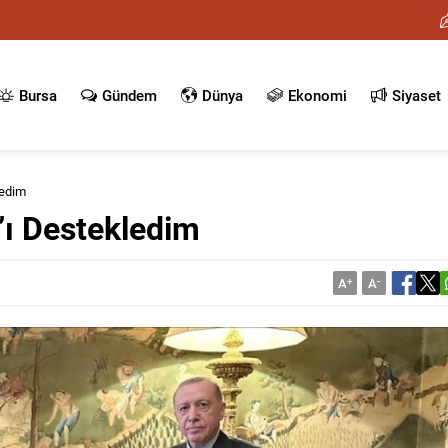
Bursa
Gündem
Dünya
Ekonomi
Siyaset
ledim
’ı Destekledim
A
+
A
-