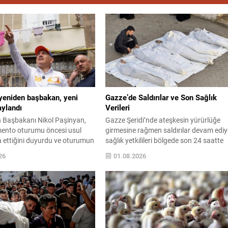
yeniden başbakan, yeni
Gazze’de Saldırılar ve Son Sağlık
aylandı
Verileri
 Başbakanı Nikol Paşinyan,
Gazze Şeridi’nde ateşkesin yürürlüğe
mento oturumu öncesi usul
girmesine rağmen saldırılar devam ediy
fa ettiğini duyurdu ve oturumun
sağlık yetkilileri bölgede son 24 saatte
ekrar başbakanlık görevine
hastanelere 2 sivil cenazesi ile 29
26
01.08.2026
umhurbaşkanı Vahagn
yaralının ulaştırıldığını açıkladı. Filistin
 da Paşinyan’ın sunduğu
Sağlık Bakanlığı verilerine göre, 10
nayladı. Yeni dönemde birçok
Ekim’de yürürlüğe giren ateşkes
lerini korurken, Yüksek
anlaşmasından bu yana yaralı sayısı 4
anayi Bakanlığı’nda değişiklik
bin 53e yükseldi, ölü sayısı ise bin 222
hitar Hayrapetyan’ın yerine
olarak kaydedildi....
osyan atandı. Dışişleri Bakanı