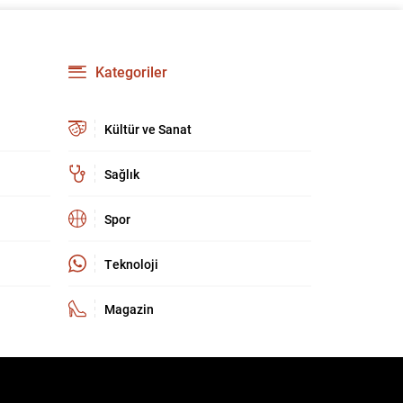
geçirilme aşamasına yaklaştığını belirtti ve
bölgedeki uzun süreli yaraların kapanacağına
dair umutlu mesajlar verdi. Gürlek, “Bölge
insanımızın 40 yılı aşkın süredir kanayan yarası
Kategoriler
olan bu tehlikeden, devletimizin kalkınması ve
huzuru için kurtulma vaktine...
Kültür ve Sanat
Sağlık
Spor
Teknoloji
Magazin