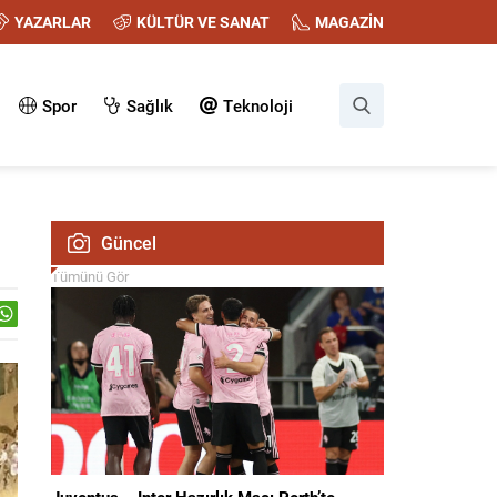
YAZARLAR
KÜLTÜR VE SANAT
MAGAZİN
Spor
Sağlık
Teknoloji
Güncel
Tümünü Gör
Juventus – Inter Hazırlık Maçı Perth’te