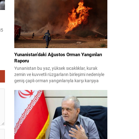
planlıyor. Parti yöneticileri ve komisyon
danışmanları, şirketler, yükleniciler ve finans
kuruluşları üzerinden belge ve tanıklık toplama
yöntemlerini değerlendiriyor. Demokratlar, Beyaz
Saray’la doğrudan çatışmaya...
H5
Yunanistan’daki Ağustos Orman Yangınları
Raporu
lu
Yunanistan bu yaz, yüksek sıcaklıklar, kurak
zemin ve kuvvetli rüzgarların birleşimi nedeniyle
geniş çaplı orman yangınlarıyla karşı karşıya
nd
kaldı. Birçok bölge büyük zarar gördü; bazı
yerleşim birimleri tahliye edildi ve geniş orman
alanları yok oldu. 31 Temmuz’da Attiki’nin batısı
ile Voiotia’da başlayan yangınlar yoğun
müdahale sonucu birkaç gün süren çabalarla...