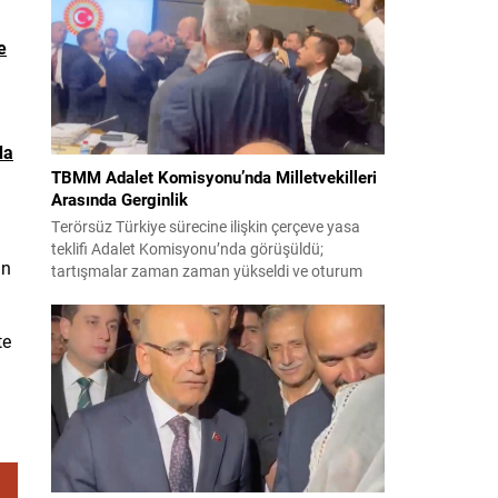
korsanlıkla suçladı. WAM ajansının aktardığı ilk
açıklamada, ADNOC’a ait bir geminin sabah
saatlerinde hedef alındığı belirtildi; ilerleyen
e
dakikalarda ise BAE...
da
TBMM Adalet Komisyonu’nda Milletvekilleri
Arasında Gerginlik
Terörsüz Türkiye sürecine ilişkin çerçeve yasa
teklifi Adalet Komisyonu’nda görüşüldü;
in
tartışmalar zaman zaman yükseldi ve oturum
kısa süreliğine kesintiye uğradı. Komisyon
çalışmalarında kimi milletvekilleri arasında sözlü
gerilim yaşandı, daha sonra fiziksel arbede çıktı.
te
Görüşme sırasında İyi Parti ile MHP milletvekilleri
arasında söz düellosu başladı; taraflar birbirlerini
sert ifadelerle eleştirdi. Tartışma...