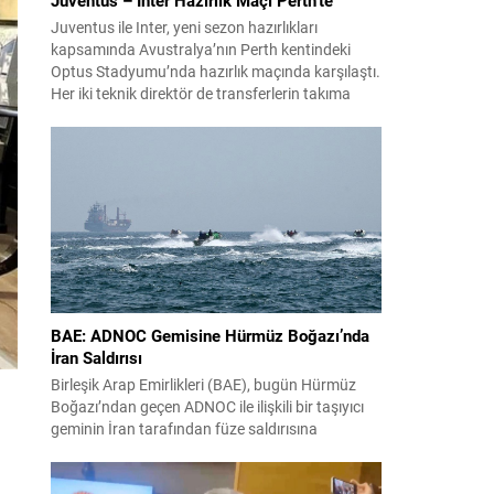
Juventus ile Inter, yeni sezon hazırlıkları
kapsamında Avustralya’nın Perth kentindeki
Optus Stadyumu’nda hazırlık maçında karşılaştı.
Her iki teknik direktör de transferlerin takıma
uyumunu ve oyuncuların fiziksel durumunu
değerlendirmek için bu mücadeleyi kritik bir
prova olarak kullandı. Karşılaşmada iki Türk
futbolcu sahada yer aldı: Juventus’ta Kenan
Yıldız ilk 11’de görev alırken,...
BAE: ADNOC Gemisine Hürmüz Boğazı’nda
İran Saldırısı
Birleşik Arap Emirlikleri (BAE), bugün Hürmüz
Boğazı’ndan geçen ADNOC ile ilişkili bir taşıyıcı
geminin İran tarafından füze saldırısına
uğradığını duyurdu. Yetkililer olayın kontrol altına
alındığını bildirirken saldırıyı kınadı ve Tahran’ı