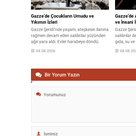
Ararat Mirz
Gazze’de Çocukların Umudu ve
Gazze’de 
Yıkımın İzleri
ve İnsani İ
Gazze Şeridi’nde yaşam, ateşkesin ilanına
Gazze Şeri
rağmen devam eden saldırılar yüzünden
saldırılar 
ağır yara aldı. Evler harabeye döndü;
gıda, su ve
sokaklar enkazla kaplı ve birçok aile en
temel yaşa
04.08.2026
08.08.20
temel ihtiyaçlarını bile sağlamada güçlük
şekilde hay
çekiyor. Buna karşın bölgede umut
Kuşatma ve 
kırılmamış durumda. Zorlu koşullarda
derinleştiri
yaşayan çocuklar ve aileleri, küçük
güçleştiriy
Bir Yorum Yazın
mutlulukları koruyarak yaralarını
saldırılarda
sarmaya çalışıyor. Evlerin Harabeye
kişi ise yara
Dönmesi...