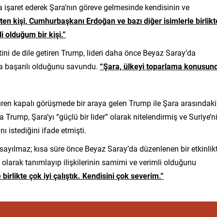
a işaret ederek Şara’nın göreve gelmesinde kendisinin ve
ten kişi, Cumhurbaşkanı Erdoğan ve bazı diğer isimlerle birlikt
 olduğum bir kişi.”
ni de dile getiren Trump, lideri daha önce Beyaz Saray’da
a başarılı olduğunu savundu.
“Şara, ülkeyi toparlama konusun
üren kapalı görüşmede bir araya gelen Trump ile Şara arasındaki
ump, Şara’yı “güçlü bir lider” olarak nitelendirmiş ve Suriye’n
 istediğini ifade etmişti.
i sayılmaz; kısa süre önce Beyaz Saray’da düzenlenen bir etkinlik
tu olarak tanımlayıp ilişkilerinin samimi ve verimli olduğunu
irlikte çok iyi çalıştık. Kendisini çok severim.”