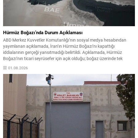
Hürmüz Boğazı’nda Durum Açıklaması
ABD Merkez Kuvvetler Komutanlığı’nın sosyal medya hesabından
yayımlanan açıklamada, İran’ın Hürmüz Boğazı’nı kapattığı
iddialarının gerçeği yansıtmadığı belirtildi. Açıklamada, Hürmüz
Boğazı’nın ticari seyrüsefer için açık olduğu; boğaz üzerinde tek
başına kontrol sahibi olunmadığı vurgulandı. Geçişler ve Durum
01.08.2026
Açıklamada son dört aylık dönemde binlerce geminin uluslararası su
yolundan geçiş yaptığına dikkat çekildi...