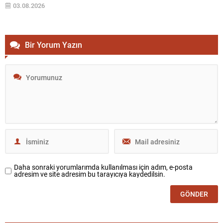
konusunda büyük endişe oluştu. Saldırının etkileri arasında on
03.08.2026
binlerce polise ait kişisel ve mesleki bilgiler ile...
Bir Yorum Yazın
Daha sonraki yorumlarımda kullanılması için adım, e-posta
adresim ve site adresim bu tarayıcıya kaydedilsin.