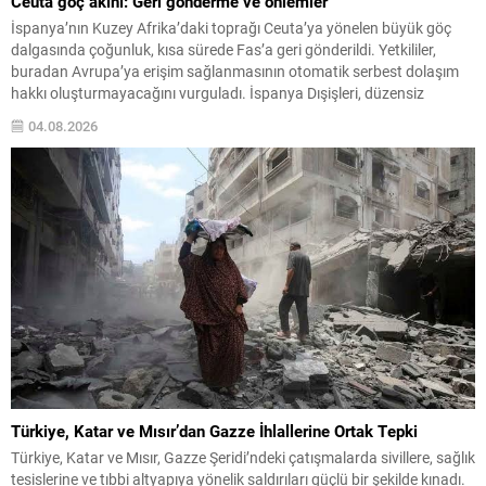
Ceuta göç akını: Geri gönderme ve önlemler
İspanya’nın Kuzey Afrika’daki toprağı Ceuta’ya yönelen büyük göç
dalgasında çoğunluk, kısa sürede Fas’a geri gönderildi. Yetkililer,
buradan Avrupa’ya erişim sağlanmasının otomatik serbest dolaşım
hakkı oluşturmayacağını vurguladı. İspanya Dışişleri, düzensiz
geçişlerin ülke içinde kalma veya ana karaya yerleşme hakkı
04.08.2026
doğurmadığını belirtti. Ayrıca deniz yoluyla gelenlerin muamelesine
ilişkin Yüksek Mahkeme kararıyla uygulama...
Türkiye, Katar ve Mısır’dan Gazze İhlallerine Ortak Tepki
Türkiye, Katar ve Mısır, Gazze Şeridi’ndeki çatışmalarda sivillere, sağlık
tesislerine ve tıbbi altyapıya yönelik saldırıları güçlü bir şekilde kınadı.