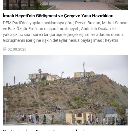
İmralı Heyeti’nin Görüşmesi ve Çerçeve Yasa Hazırlıkları
DEM Parti’den yapılan açıklamaya göre, Pervin Buldan, Mithat Sancar
ve Faik Özgür Erol’dan oluşan İmralı heyeti, Abdullah Öcalan ile
yaklaşık üç saat süren bir görüşme gerçekleştirdi ve adadan döndü.
Görüşmenin içeriğine ilişkin detaylar henüz paylaşılmadı; heyetin
konuyla ilgili açıklamayı yarın yapması bekleniyor. Çerçeve yasaya
02.08.2026
ilişkin son gelişmeler Terörsüz Türkiye çerçevesinde...