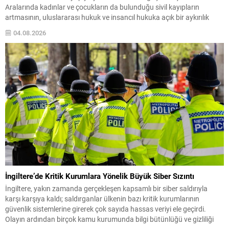
Aralarında kadınlar ve çocukların da bulunduğu sivil kayıpların
artmasının, uluslararası hukuk ve insancıl hukuka açık bir aykırılık
teşkil ettiğini vurguladılar. Arabulucu ülkeler, Hamas ve diğer Filistinli
04.08.2026
grupların yol haritasındaki silah sınırlaması...
İngiltere’de Kritik Kurumlara Yönelik Büyük Siber Sızıntı
İngiltere, yakın zamanda gerçekleşen kapsamlı bir siber saldırıyla
karşı karşıya kaldı; saldırganlar ülkenin bazı kritik kurumlarının
güvenlik sistemlerine girerek çok sayıda hassas veriyi ele geçirdi.
Olayın ardından birçok kamu kurumunda bilgi bütünlüğü ve gizliliği