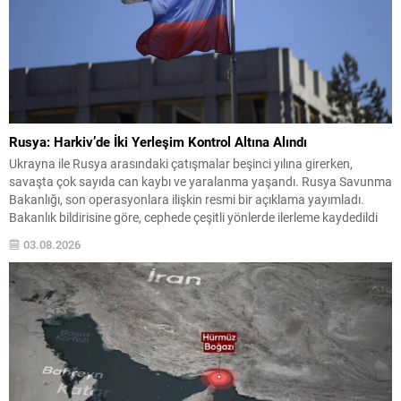
Rusya: Harkiv’de İki Yerleşim Kontrol Altına Alındı
Ukrayna ile Rusya arasındaki çatışmalar beşinci yılına girerken,
savaşta çok sayıda can kaybı ve yaralanma yaşandı. Rusya Savunma
Bakanlığı, son operasyonlara ilişkin resmi bir açıklama yayımladı.
Bakanlık bildirisine göre, cephede çeşitli yönlerde ilerleme kaydedildi
ve özellikle Harkiv bölgesinde iki yerleşim yeri kontrolün sağlandığı
03.08.2026
noktalar arasında gösterildi. Operasyonlarda Ele Geçirilen
Yerleşimler...