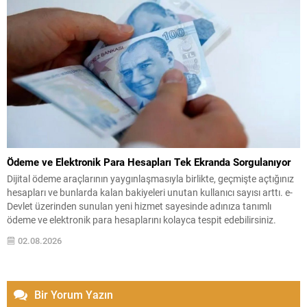
Ödeme ve Elektronik Para Hesapları Tek Ekranda Sorgulanıyor
Dijital ödeme araçlarının yaygınlaşmasıyla birlikte, geçmişte açtığınız
hesapları ve bunlarda kalan bakiyeleri unutan kullanıcı sayısı arttı. e-
Devlet üzerinden sunulan yeni hizmet sayesinde adınıza tanımlı
ödeme ve elektronik para hesaplarını kolayca tespit edebilirsiniz.
Sistem, farklı uygulamalarda yer alan bakiye ve hesap durumlarını tek
02.08.2026
bir listede gösterir; böylece tek tek uygulamalara giriş...
Bir Yorum Yazın