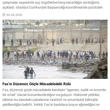
çalışmalar sayesinde suç örgütlerine karşı kararlılığın sürdüğünü
açıkladı. İstanbul Cumhuriyet Başsavcılığı koordinesinde yürütülen
soruşturma ve emniyet operasyonlarının sahada etkin şekilde
04.08.2026
uygulandığını belirtti. Soruşturmada, düşük bedelli gayrimenkullerin
sahte ekspertiz raporlarıyla değeri yükseltilerek muvazaalı satış
yoluyla...
Fas’ın Düzensiz Göçle Mücadeledeki Rolü
Fas, düzensiz göçle mücadelede kendisini “egemen, sadık ve sorumlu
bir ortak” olarak konumlandırdığını vurguluyor. Hükümet yetkilisi,
ülkenin bu alandaki çabalarının taahhüt ve sorumluluk bilinciyle
şekillendiğini belirtti. Yetkili, Fas’ın baskılara boyun eğmediğini ve
politikalarının ne şantaj ne de zorlama sonucu belirlendiğini ifade