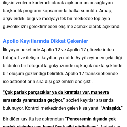
ilişkin verilerin kademeli olarak açıklanmasını sağlayan
başkanlık programı kapsamında halka sunuldu. Amaç,
arşivlerdeki bilgi ve medyayı tek bir merkezde toplayıp
güvenlik izni gerektirmeden erişime açmak olarak açıklandı.
Apollo Kayıtlarında Dikkat Çekenler
İlk yayın paketinde Apollo 12 ve Apollo 17 görevlerinden
fotoğraf ve iletişim kayıtları yer aldı. Ay yüzeyinden çekildiği
bildirilen bir fotoğrafta gökyüzünde üç küçük nokta şeklinde
bir oluşum gözlendiği belirtildi. Apollo 17 transkriptlerinde
ise astronotların sıra dışı gözlemleri öne çıktı.
“Çok parlak parçacıklar ya da kırıntılar var, manevra
sırasında yanımızdan geçiyor.”
sözleri kayıtlar arasında
bulunuyor. Kontrol merkezinden gelen kısa yanıt:
“Anlaşıldı.”
Bir diğer kayıtta ise astronotun
“Penceremin dışında çok
parlak cisimler var, havai fişek gibi görünüyor.”
ifadesi yer