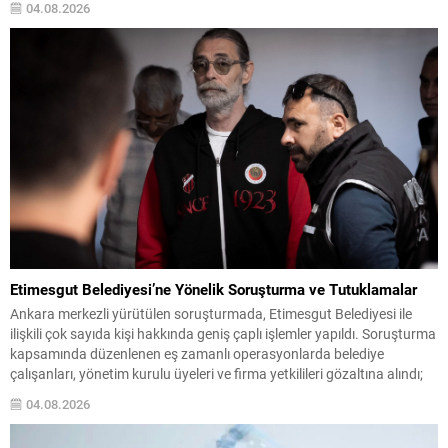
04.08.2026
ederek, mücadelenin ortak bir sorumluluk olduğunu söyledi. İş birliği...
Etimesgut Belediyesi’ne Yönelik Soruşturma ve Tutuklamalar
Ankara merkezli yürütülen soruşturmada, Etimesgut Belediyesi ile
ilişkili çok sayıda kişi hakkında geniş çaplı işlemler yapıldı. Soruşturma
kapsamında düzenlenen eş zamanlı operasyonlarda belediye
çalışanları, yönetim kurulu üyeleri ve firma yetkilileri gözaltına alındı;
bazı adres ve iş yerlerinde arama-el koyma işlemleri gerçekleştirildi.
04.08.2026
İçişleri Bakanlığı, tutuklanan belediye başkanı hakkında geçici
görevden uzaklaştırma...