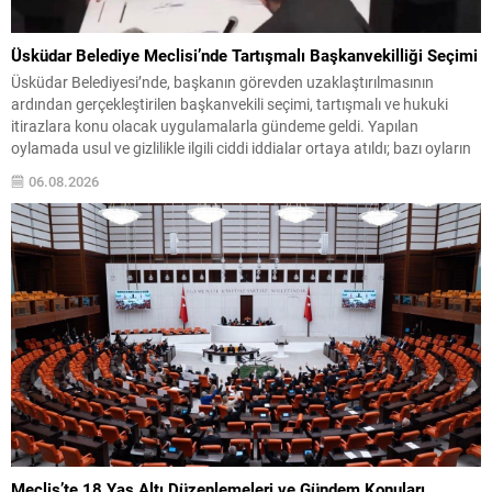
Üsküdar Belediye Meclisi’nde Tartışmalı Başkanvekilliği Seçimi
Üsküdar Belediyesi’nde, başkanın görevden uzaklaştırılmasının
ardından gerçekleştirilen başkanvekili seçimi, tartışmalı ve hukuki
itirazlara konu olacak uygulamalarla gündeme geldi. Yapılan
oylamada usul ve gizlilikle ilgili ciddi iddialar ortaya atıldı; bazı oyların
geçersiz sayılması ve meclis içindeki yönlendirmeler kamuoyunda
06.08.2026
tepkilere yol açtı. Seçim sürecinde yaşanan gelişmeler, parti grupları
arasındaki gerilimi artırdı. CHP’nin...
Meclis’te 18 Yaş Altı Düzenlemeleri ve Gündem Konuları