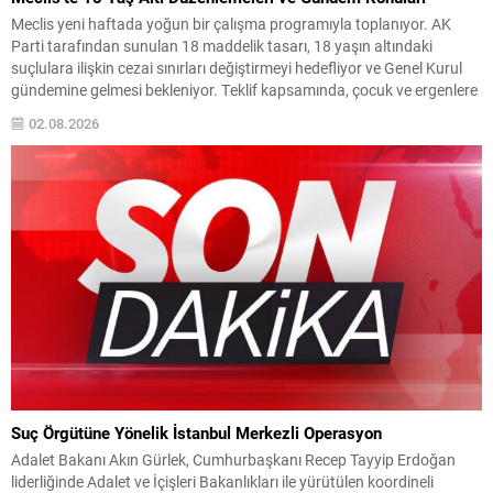
Meclis yeni haftada yoğun bir çalışma programıyla toplanıyor. AK
Parti tarafından sunulan 18 maddelik tasarı, 18 yaşın altındaki
suçlulara ilişkin cezai sınırları değiştirmeyi hedefliyor ve Genel Kurul
gündemine gelmesi bekleniyor. Teklif kapsamında, çocuk ve ergenlere
uygulanacak yaptırımlarda bazı üst sınırlar artırılacak; ayrıca
02.08.2026
kullanılan tanımlarda da düzenlemeye gidilerek uygulamada bir
değişiklik...
Suç Örgütüne Yönelik İstanbul Merkezli Operasyon
Adalet Bakanı Akın Gürlek, Cumhurbaşkanı Recep Tayyip Erdoğan
liderliğinde Adalet ve İçişleri Bakanlıkları ile yürütülen koordineli