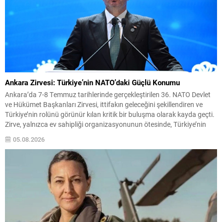
Ankara Zirvesi: Türkiye’nin NATO’daki Güçlü Konumu
Ankara’da 7-8 Temmuz tarihlerinde gerçekleştirilen 36. NATO Devlet
ve Hükümet Başkanları Zirvesi, ittifakın geleceğini şekillendiren ve
Türkiye’nin rolünü görünür kılan kritik bir buluşma olarak kayda geçti.
Zirve, yalnızca ev sahipliği organizasyonunun ötesinde, Türkiye’nin
stratejik iletişim ve diplomatik etkinliğini uluslararası arenada
05.08.2026
pekiştirdi. Uluslararası güvenlik ortamı eş zamanlı ve çok boyutlu
tehditlerle...