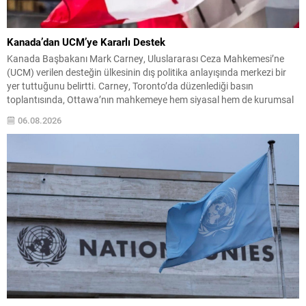
Kanada’dan UCM’ye Kararlı Destek
Kanada Başbakanı Mark Carney, Uluslararası Ceza Mahkemesi’ne
(UCM) verilen desteğin ülkesinin dış politika anlayışında merkezi bir
yer tuttuğunu belirtti. Carney, Toronto’da düzenlediği basın
toplantısında, Ottawa’nın mahkemeye hem siyasal hem de kurumsal
düzeyde katkı sağlamaya devam edeceğini söyledi. Carney, küresel
06.08.2026
arenadaki gerilimlerin artmasıyla birlikte UCM’nin sorumluluklarının
büyüdüğünü ifade etti ve uluslararası...