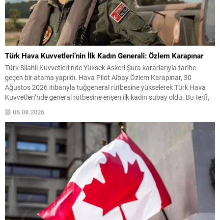
Türk Hava Kuvvetleri’nin İlk Kadın Generali: Özlem Karapınar
Türk Silahlı Kuvvetleri’nde Yüksek Askeri Şura kararlarıyla tarihe
geçen bir atama yapıldı. Hava Pilot Albay Özlem Karapınar, 30
Ağustos 2026 itibarıyla tuğgeneral rütbesine yükselerek Türk Hava
Kuvvetleri’nde general rütbesine erişen ilk kadın subay oldu. Bu terfi,
kadınların askeri komuta kademelerindeki temsiliyetinin güçlenmesi
06.08.2026
açısından önemli bir işaret niteliği taşıyor. YAŞ toplantısında...