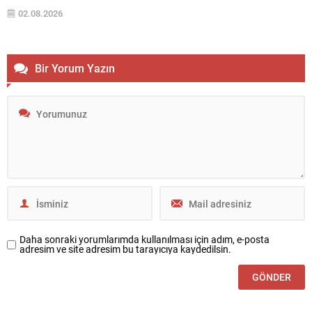
Bahçeli, çerçeve yasanın milli bir mesele olarak ele alınması gerektiğini
02.08.2026
belirterek, demokratikleşme iradesiyle uyumlu biçimde bireysel
özgürlüklerin genişletilmesini ve...
Bir Yorum Yazın
Daha sonraki yorumlarımda kullanılması için adım, e-posta
adresim ve site adresim bu tarayıcıya kaydedilsin.