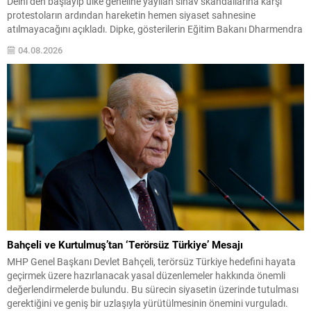
Delhi’den başlayıp ülke geneline yayılan sınav skandallarına karşı
protestoların ardından hareketin hemen siyaset sahnesine
atılmayacağını açıkladı. Dipke, gösterilerin Eğitim Bakanı Dharmendra
Pradhan’ın istifasıyla sonuçlanmasına rağmen partileşmenin şu an
04.08.2026
için çözüm olmadığını savundu. Dipke, Chhatrapati
Sambhajinagar’daki evinde Reuters’a verdiği söyleşide, destekçilerinin
önümüzdeki iki...
Bahçeli ve Kurtulmuş’tan ‘Terörsüz Türkiye’ Mesajı
MHP Genel Başkanı Devlet Bahçeli, terörsüz Türkiye hedefini hayata
geçirmek üzere hazırlanacak yasal düzenlemeler hakkında önemli
değerlendirmelerde bulundu. Bu sürecin siyasetin üzerinde tutulması
gerektiğini ve geniş bir uzlaşıyla yürütülmesinin önemini vurguladı.