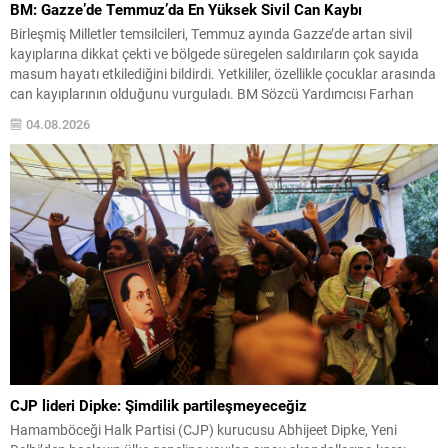
BM: Gazze’de Temmuz’da En Yüksek Sivil Can Kaybı
Birleşmiş Milletler temsilcileri, Temmuz ayında Gazze’de artan sivil
kayıplarına dikkat çekti ve bölgede süregelen saldırıların çok sayıda
masum hayatı etkilediğini bildirdi. Yetkililer, özellikle çocuklar arasında
can kayıplarının olduğunu vurguladı. BM Sözcü Yardımcısı Farhan
Haq, New York’taki basın toplantısında, Gazze genelinde hava
04.08.2026
saldırıları, topçu atışları ve silahlı saldırıların sürdüğünü; bunun
sonucunda...
CJP lideri Dipke: Şimdilik partileşmeyeceğiz
Hamamböceği Halk Partisi (CJP) kurucusu Abhijeet Dipke, Yeni