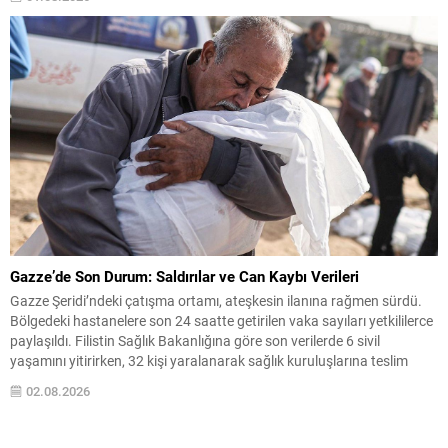
fakat bazı kesimlerde gökyüzünde belirgin değişimler...
Gazze’de Son Durum: Saldırılar ve Can Kaybı Verileri
Gazze Şeridi’ndeki çatışma ortamı, ateşkesin ilanına rağmen sürdü.
Bölgedeki hastanelere son 24 saatte getirilen vaka sayıları yetkililerce
paylaşıldı. Filistin Sağlık Bakanlığına göre son verilerde 6 sivil
yaşamını yitirirken, 32 kişi yaralanarak sağlık kuruluşlarına teslim
edildi. Resmi Sayılar ve Yaralı/Ölü Rakamları 10 Ekim tarihinde
02.08.2026
yürürlüğe giren ateşkes anlaşmasından bu yana bildirilen...