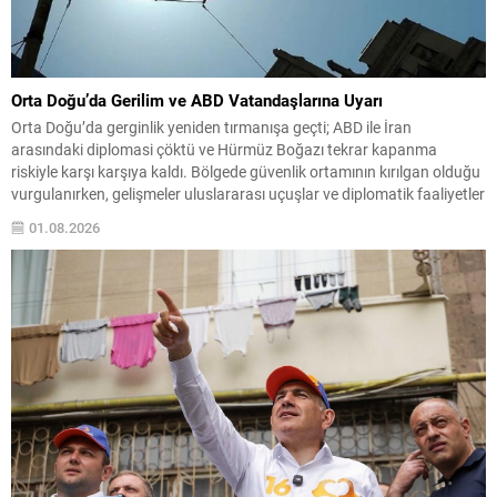
Orta Doğu’da Gerilim ve ABD Vatandaşlarına Uyarı
Orta Doğu’da gerginlik yeniden tırmanışa geçti; ABD ile İran
arasındaki diplomasi çöktü ve Hürmüz Boğazı tekrar kapanma
riskiyle karşı karşıya kaldı. Bölgede güvenlik ortamının kırılgan olduğu
vurgulanırken, gelişmeler uluslararası uçuşlar ve diplomatik faaliyetler
üzerinde etkili olma potansiyeli taşıyor. ABD yönetimi, çatışma olasılığı
01.08.2026
ve beklenmedik operasyonlara karşı bölgedeki vatandaşlarını dikkatli
olmaya...