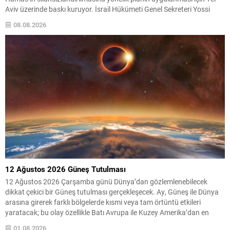
Aviv üzerinde baskı kuruyor. İsrail Hükümeti Genel Sekreteri Yossi
Fuchs’un, çok uluslu güçlerin Gazze’ye konuşlandırılmasını öngören
08.08.2026
anlaşmanın henüz İsrail tarafından imzalanmadığını kabine üyelerine
ilettiği belirtildi....
12 Ağustos 2026 Güneş Tutulması
12 Ağustos 2026 Çarşamba günü Dünya’dan gözlemlenebilecek
dikkat çekici bir Güneş tutulması gerçekleşecek. Ay, Güneş ile Dünya
arasına girerek farklı bölgelerde kısmi veya tam örtüntü etkileri
yaratacak; bu olay özellikle Batı Avrupa ile Kuzey Amerika’dan en
belirgin şekilde izlenecek. Türkiye genelinde tam tutulma beklenmiyor,
01.08.2026