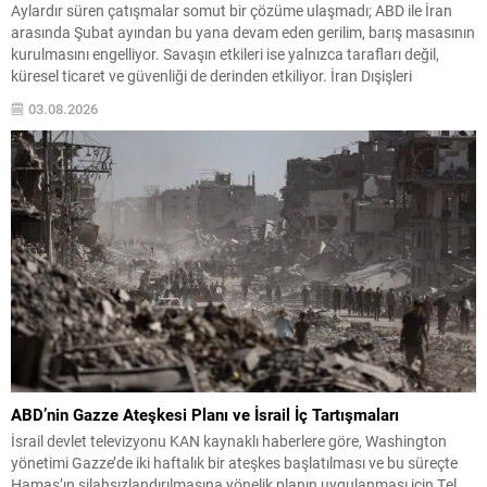
Aylardır süren çatışmalar somut bir çözüme ulaşmadı; ABD ile İran
arasında Şubat ayından bu yana devam eden gerilim, barış masasının
kurulmasını engelliyor. Savaşın etkileri ise yalnızca tarafları değil,
küresel ticaret ve güvenliği de derinden etkiliyor. İran Dışişleri
Bakanlığı Sözcüsü İsmail Bekayi, Tahran’daki haftalık basın
03.08.2026
toplantısında bölgedeki duruma ilişkin açıklamalarda bulundu...
ABD’nin Gazze Ateşkesi Planı ve İsrail İç Tartışmaları
İsrail devlet televizyonu KAN kaynaklı haberlere göre, Washington
yönetimi Gazze’de iki haftalık bir ateşkes başlatılması ve bu süreçte
Hamas’ın silahsızlandırılmasına yönelik planın uygulanması için Tel