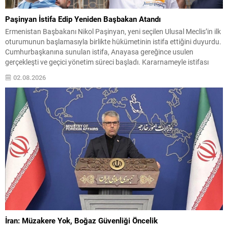
Paşinyan İstifa Edip Yeniden Başbakan Atandı
Ermenistan Başbakanı Nikol Paşinyan, yeni seçilen Ulusal Meclis’in ilk
oturumunun başlamasıyla birlikte hükümetinin istifa ettiğini duyurdu.
Cumhurbaşkanına sunulan istifa, Anayasa gereğince usulen
gerçekleşti ve geçici yönetim süreci başladı. Kararnameyle istifası
kabul edilen hükümet, yeni atama yapılana dek görevlerine devam
02.08.2026
edecek. Aynı gün yayımlanan ikinci kararnameyle ise Paşinyan
resmen tekrar başbakan...
İran: Müzakere Yok, Boğaz Güvenliği Öncelik