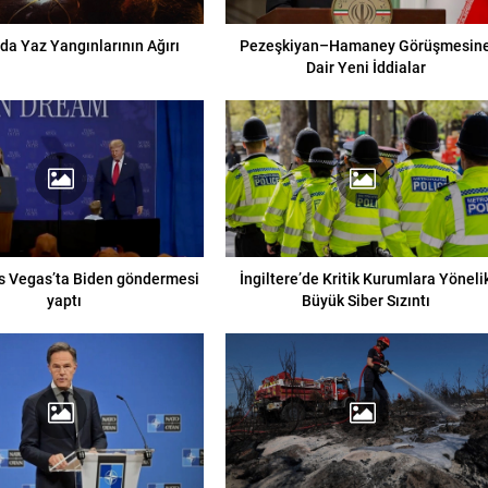
da Yaz Yangınlarının Ağırı
Pezeşkiyan–Hamaney Görüşmesin
Dair Yeni İddialar
s Vegas’ta Biden göndermesi
İngiltere’de Kritik Kurumlara Yöneli
yaptı
Büyük Siber Sızıntı