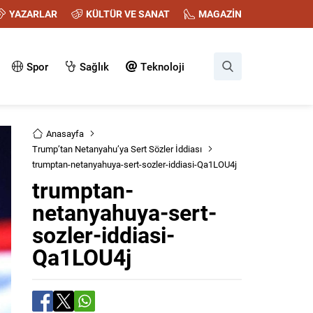
YAZARLAR
KÜLTÜR VE SANAT
MAGAZİN
Spor
Sağlık
Teknoloji
Anasayfa
Trump’tan Netanyahu’ya Sert Sözler İddiası
trumptan-netanyahuya-sert-sozler-iddiasi-Qa1LOU4j
trumptan-
netanyahuya-sert-
sozler-iddiasi-
Qa1LOU4j