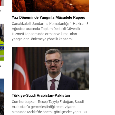
e
Yaz Döneminde Yangınla Mücadele Raporu
Çanakkale İl Jandarma Komutanlığı, 1 Haziran-3
Ağustos arasında Toplum Destekli Güvenlik
Hizmeti kapsamında orman ve kırsal alan
yangınlarını önlemeye yönelik kapsamlı
bilgilendirme çalışmaları yürüttü. On iki ilçede
görev yapan 178 tim ve 742 personel, sahada
aktif olarak halkı bilinçlendirdi ve denetim
faaliyetleri gerçekleştirdi. Faaliyetler esnasında
bin 315 biçerdöver ve balya...
k
Türkiye-Suudi Arabistan-Pakistan
Cumhurbaşkanı Recep Tayyip Erdoğan, Suudi
Arabistan’a gerçekleştirdiği resmi ziyaret
sırasında Mekke’de önemli görüşmeler yaptı. Bu