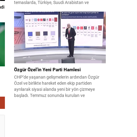
temaslarda, Türkiye, Suudi Arabistan ve
ndi
Pakistan arasında savunma alanında yeni bir iş
birliği çerçevesi oluşturuldu. Ziyaretin en somut
çıktısı, üç ülkenin imza attığı Mekke Ortak
Savunma Anlaşması oldu. Anlaşma; ortak
güvenlik yaklaşımıyla bölgesel barış, istikrar...
Özgür Özel’in Yeni Parti Hamlesi
CHP’de yaşanan gelişmelerin ardından Özgür
Özel ve birlikte hareket eden ekip partiden
ayrılarak siyasi alanda yeni bir yön çizmeye
başladı. Temmuz sonunda kurulan ve
kamuoyunda “Yeni Parti” olarak anılan oluşum,
kısa sürede muhalif medyanın gündemine girdi.
Kuruluşun hemen ardından bazı anket sonuçları
kamuoyuna yansıyınca, partinin tabanda karşılık
bulduğu iddiaları gündemi...