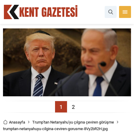
1
2
Anasayfa
Trump'tan Netanyahu'yu çılgına çeviren görüşme
trumptan-netanyahuyu-cilgina-ceviren-gorusme-8Vy2bR2H.jpg