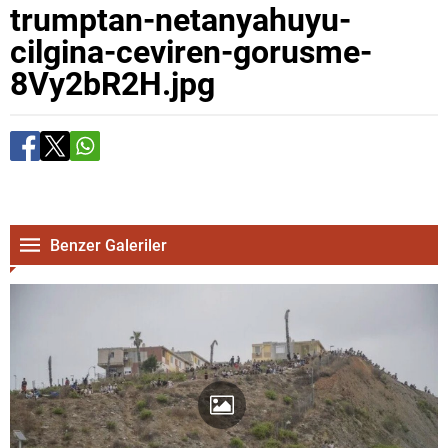
trumptan-netanyahuyu-
cilgina-ceviren-gorusme-
8Vy2bR2H.jpg
Benzer Galeriler