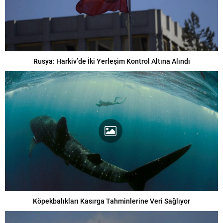
Rusya: Harkiv’de İki Yerleşim Kontrol Altına Alındı
Köpekbalıkları Kasırga Tahminlerine Veri Sağlıyor