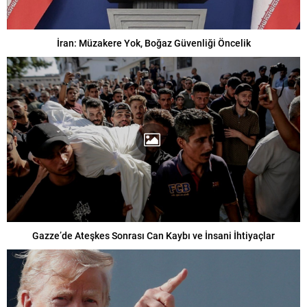
İran: Müzakere Yok, Boğaz Güvenliği Öncelik
Gazze’de Ateşkes Sonrası Can Kaybı ve İnsani İhtiyaçlar