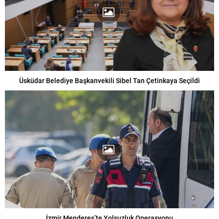
Üsküdar Belediye Başkanvekili Sibel Tan Çetinkaya Seçildi
İzmir Menderes’te Yolsuzluk Operasyonu