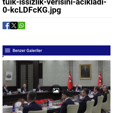
tuik-issizlik-verisini-acikladi-
0-kcLDFcKG.jpg
Benzer Galeriler