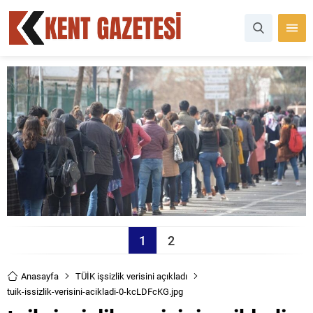
1
2
Anasayfa
TÜİK işsizlik verisini açıkladı
tuik-issizlik-verisini-acikladi-0-kcLDFcKG.jpg