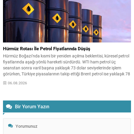
Hürmüz Rotası İle Petrol Fiyatlarında Düşüş
Hürmüz Boğazı’nda kısmi bir yeniden açılma beklentisi, küresel petrol
fiyatlarında aşağı yönlü hareketi sürdürdü. WTI ham petrol üç
seanstan sonra varil başına yaklaşık 73 dolar seviyelerinde işlem
görürken, Türkiye piyasalarının takip ettiği Brent petrol ise yaklaşık 78
dolar civarındaydı. İran ile Umman arasında varılan ve Hürmüz
06.08.2026
üzerinden alternatif bir nakliye...
Bir Yorum Yazın