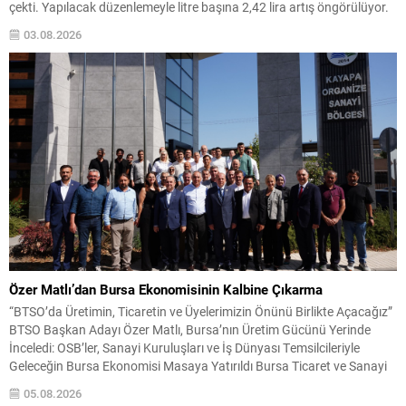
çekti. Yapılacak düzenlemeyle litre başına 2,42 lira artış öngörülüyor.
Bu artışın ardından büyükşehir ve bazı bölge fiyatları farklı seviyelerde
03.08.2026
oluşacak. Beklenen Bölgesel Fiyatlar İstanbul için otogazın...
Özer Matlı’dan Bursa Ekonomisinin Kalbine Çıkarma
“BTSO’da Üretimin, Ticaretin ve Üyelerimizin Önünü Birlikte Açacağız”
BTSO Başkan Adayı Özer Matlı, Bursa’nın Üretim Gücünü Yerinde
İnceledi: OSB’ler, Sanayi Kuruluşları ve İş Dünyası Temsilcileriyle
Geleceğin Bursa Ekonomisi Masaya Yatırıldı Bursa Ticaret ve Sanayi
Odası (BTSO) Başkan Adayı Özer Matlı, Bursa ekonomisinin üretim
05.08.2026
damarlarını oluşturan önemli sanayi bölgeleri ve iş...