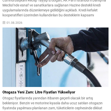
Cumhurbaşkanı Recep Tayyip Erdoğan, AK Parti İstanbul İl Danışma
Meclisi’nde esnaf ve sanatkarlara sağlanan Hazine destekli kredi
uygulamalarında düzenlemeye gidildiğini açıkladı. Kredi kefalet
kooperatifleri üzerinden kullandırılan bu desteklerin kapsamı
genişletildi. TESKOMB’un 2026/4 sayılı genelgesiyle birlikte 29
01.08.2026
Temmuz 2026 tarihinden itibaren yeni uygulama yürürlüğe girdi;
böylece esnafın finansmana erişiminde üst limitler...
Otogaza Yeni Zam: Litre Fiyatları Yükseliyor
Otogaz fiyatlarında yarından itibaren geçerli olacak bir artış
bekleniyor. Benzin ve motorine kıyasla daha ucuz satılan otogazın
fiyatında yapılması planlanan zam, tüketicilerin cephesinde dikkat