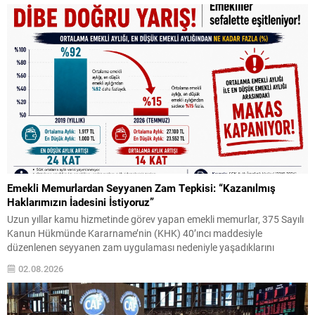
Emekli Memurlardan Seyyanen Zam Tepkisi: “Kazanılmış
Haklarımızın İadesini İstiyoruz”
Uzun yıllar kamu hizmetinde görev yapan emekli memurlar, 375 Sayılı
Kanun Hükmünde Kararname’nin (KHK) 40’ıncı maddesiyle
düzenlenen seyyanen zam uygulaması nedeniyle yaşadıklarını
belirttikleri hak kayıplarına ilişkin tepkilerini sürdürüyor. Emekli
02.08.2026
memurlar, çalışma hayatları boyunca aldıkları maaşların emeklilik
döneminde belirli bir oranda korunacağı beklentisiyle görev
yaptıklarını ifade ederek, emekli aylıklarında yaşanan düşüşlerin...