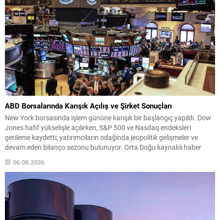
ABD Borsalarında Karışık Açılış ve Şirket Sonuçları
New York borsasında işlem gününe karışık bir başlangıç yapıldı. Dow
Jones hafif yükselişle açılırken, S&P 500 ve Nasdaq endeksleri
gerileme kaydetti; yatırımcıların odağında jeopolitik gelişmeler ve
devam eden bilanço sezonu bulunuyor. Orta Doğu kaynaklı haber
akışı ve ABD ile İran arasındaki olası müzakere ihtimalleri piyasalarda
06.08.2026
volatilite yaratmaya devam ediyor. ABD...