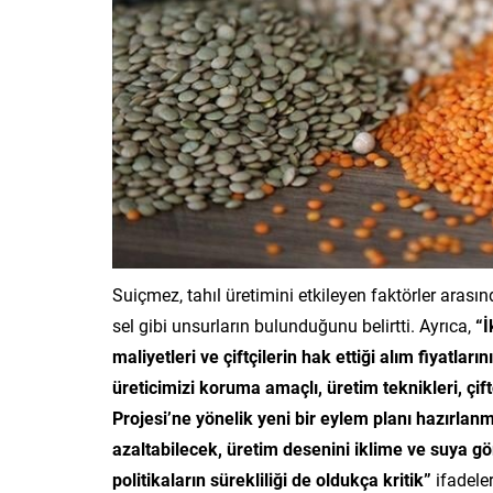
Suiçmez, tahıl üretimini etkileyen faktörler arasında
sel gibi unsurların bulunduğunu belirtti. Ayrıca,
“İ
maliyetleri ve çiftçilerin hak ettiği alım fiyatla
üreticimizi koruma amaçlı, üretim teknikleri, çi
Projesi’ne yönelik yeni bir eylem planı hazırlan
azaltabilecek, üretim desenini iklime ve suya g
politikaların sürekliliği de oldukça kritik”
ifadeler