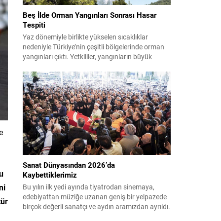
Beş İlde Orman Yangınları Sonrası Hasar
Tespiti
Yaz dönemiyle birlikte yükselen sıcaklıklar
nedeniyle Türkiye’nin çeşitli bölgelerinde orman
yangınları çıktı. Yetkililer, yangınların büyük
ölçüde kontrol altına alınmasına rağmen riskin
sürmesi nedeniyle vatandaşları dikkatli olmaya
çağırıyor. Çevre, Şehircilik ve İklim Değişikliği
Bakanı Murat Kurum, beş ilde yapılan hasar
tespitlerinin sonuçlarını paylaştı ve etkilenenlerin
yanında olunacağını vurguladı. Kayıtlar ve
tespit...
e
Sanat Dünyasından 2026’da
u
Kaybettiklerimiz
ni
Bu yılın ilk yedi ayında tiyatrodan sinemaya,
edebiyattan müziğe uzanan geniş bir yelpazede
tür
birçok değerli sanatçı ve aydın aramızdan ayrıldı.
Her biri kendi alanında iz bırakan isimlerin vefatı,