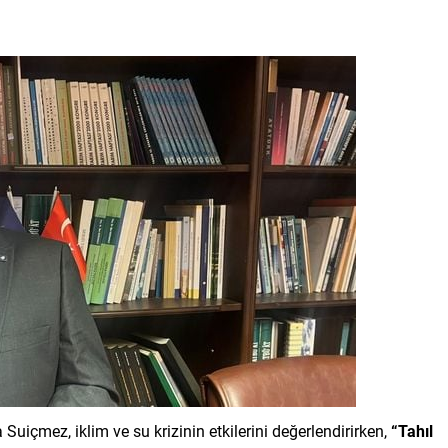
 Suiçmez, iklim ve su krizinin etkilerini değerlendirirken,
“Tahıl