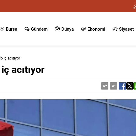
Bursa
Gündem
Dünya
Ekonomi
Siyaset
lo iç acıtıyor
 iç acıtıyor
A
+
A
-