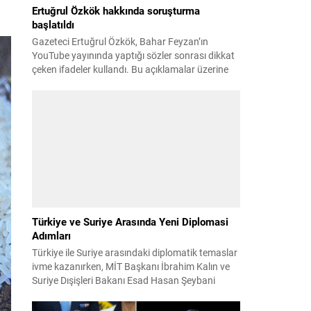
Ertuğrul Özkök hakkında soruşturma
başlatıldı
Gazeteci Ertuğrul Özkök, Bahar Feyzan’ın
YouTube yayınında yaptığı sözler sonrası dikkat
çeken ifadeler kullandı. Bu açıklamalar üzerine
İstanbul Cumhuriyet Başsavcılığı tarafından
Özkök hakkında ‘Cumhurbaşkanına hakaret’
suçundan re’sen soruşturma başlatıldı. Özkök,
hakkındaki soruşturma kapsamında
Çağlayan’daki İstanbul Adalet Sarayı’na giderek
savcılığa ifade verdi. İfadesinin ardından
adliyeden ayrıldığı bildirildi. Programdaki sözleri
ve savunması...
Türkiye ve Suriye Arasında Yeni Diplomasi
Adımları
Türkiye ile Suriye arasındaki diplomatik temaslar
ivme kazanırken, MİT Başkanı İbrahim Kalın ve
Suriye Dışişleri Bakanı Esad Hasan Şeybani
Ankara’da bir araya geldi. Görüşmede iki ülke
arasındaki iş birliği imkanları ve bölgesel istikrar