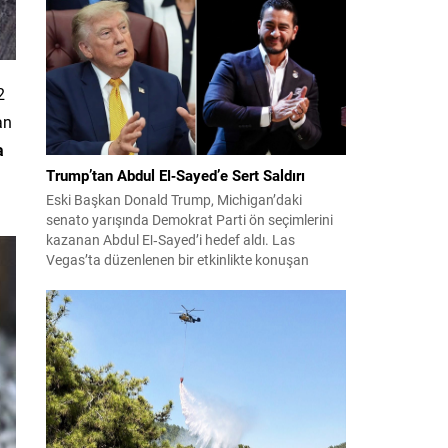
konuları detaylı şekilde ele alındı. Taraflar, komşu
ülkelerle ilişkilerin güçlendirilmesinin gerekliliği
üzerinde mutabık kaldı; ayrıca Suriye-Lübnan
ilişkilerine...
2
an
a
Trump’tan Abdul El‑Sayed’e Sert Saldırı
Eski Başkan Donald Trump, Michigan’daki
senato yarışında Demokrat Parti ön seçimlerini
kazanan Abdul El‑Sayed’i hedef aldı. Las
Vegas’ta düzenlenen bir etkinlikte konuşan
Trump, El‑Sayed’i İsrail ve Yahudi toplumuna
karşı olumsuz duygular taşıyan bir kişi olmakla
suçladı ve onu “komünist” olarak nitelendirdi.
Trump, konuşmasında El‑Sayed’in “Yahudilerden
nefret ettiğini” öne sürerek, bu...