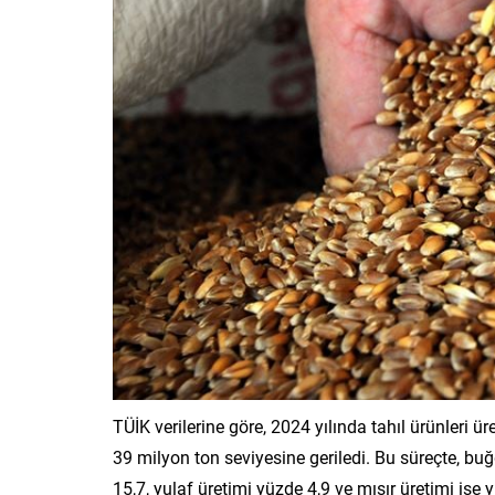
TÜİK verilerine göre, 2024 yılında tahıl ürünleri ü
39 milyon ton seviyesine geriledi. Bu süreçte, bu
15,7, yulaf üretimi yüzde 4,9 ve mısır üretimi ise