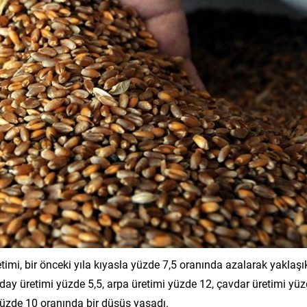
retimi, bir önceki yıla kıyasla yüzde 7,5 oranında azalarak yaklaşı
ğday üretimi yüzde 5,5, arpa üretimi yüzde 12, çavdar üretimi yü
 yüzde 10 oranında bir düşüş yaşadı.