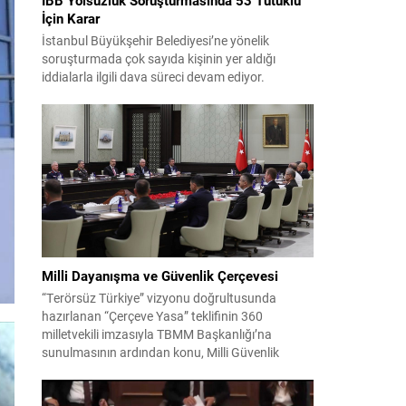
İçin Karar
İstanbul Büyükşehir Belediyesi’ne yönelik
soruşturmada çok sayıda kişinin yer aldığı
iddialarla ilgili dava süreci devam ediyor.
Mahkeme, savcının görüşünü aldıktan sonra
sanıkların tutukluluk hallerini ayrı ayrı
değerlendirdi. İnceleme sonucunda, aralarında
Ekrem İmamoğlu’nun da bulunduğu 53 tutuklu
hakkında tutukluluk hallerinin sürdürülmesine
karar verildi. İddialar ve değerlendirilen talepler
Soruşturma kapsamında sanıklara yöneltilen...
Milli Dayanışma ve Güvenlik Çerçevesi
“Terörsüz Türkiye” vizyonu doğrultusunda
hazırlanan “Çerçeve Yasa” teklifinin 360
milletvekili imzasıyla TBMM Başkanlığı’na
sunulmasının ardından konu, Milli Güvenlik
Kurulu (MGK) toplantısında ele alınmıştır.
Toplantı sonrası yayımlanan sekiz maddelik