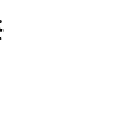
e
in
i.