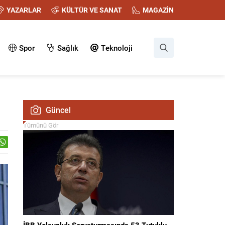
YAZARLAR
KÜLTÜR VE SANAT
MAGAZİN
Spor
Sağlık
Teknoloji
Güncel
Tümünü Gör
İBB Yolsuzluk Soruşturmasında 53 Tutuklu