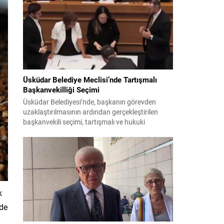
bildiri, ülke güvenliği ve bölgesel gelişmelere dair
değerlendirmeleri içermektedir. Yaklaşık 2 saat
15 dakika süren oturumun sonuç metninde;
terörle mücadele, bölgesel istikrar,...
Üsküdar Belediye Meclisi’nde Tartışmalı
Başkanvekilliği Seçimi
Üsküdar Belediyesi’nde, başkanın görevden
uzaklaştırılmasının ardından gerçekleştirilen
başkanvekili seçimi, tartışmalı ve hukuki
itirazlara konu olacak uygulamalarla gündeme
geldi. Yapılan oylamada usul ve gizlilikle ilgili
ciddi iddialar ortaya atıldı; bazı oyların geçersiz
sayılması ve meclis içindeki yönlendirmeler
kamuoyunda tepkilere yol açtı. Seçim sürecinde
yaşanan gelişmeler, parti grupları arasındaki
gerilimi artırdı. CHP’nin...
k
zde