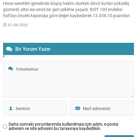
Hisse senetleri genelinde düşüş hakim olurken döviz kurları yükseliş
gösterdi; altın ise sınırlı bir geri çekilme yaşadı. BIST 100 endeksi
haftayı önceki kapanışa göre değer kaybederek 13.458,10 puandan
tamamladı. Endeks hafta içinde en düşük 13.216,16, en yüksek
01.08.2026
14.085,39 puanı gördü ve toplamda...
Bir Yorum Yazın
Daha sonraki yorumlarımda kullanılması için adım, e-posta
adresim ve site adresim bu tarayıcıya kaydedilsin.