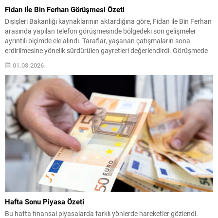
Fidan ile Bin Ferhan Görüşmesi Özeti
Dışişleri Bakanlığı kaynaklarının aktardığına göre, Fidan ile Bin Ferhan
arasında yapılan telefon görüşmesinde bölgedeki son gelişmeler
ayrıntılı biçimde ele alındı. Taraflar, yaşanan çatışmaların sona
erdirilmesine yönelik sürdürülen gayretleri değerlendirdi. Görüşmede
çatışmaların durdurulması ve insani durumun iyileştirilmesine yönelik
01.08.2026
atılabilecek adımlar üzerinde duruldu. Diplomatik kanalların etkin
biçimde kullanılması ve gerekli koordinasyonun sağlanması...
Hafta Sonu Piyasa Özeti
Bu hafta finansal piyasalarda farklı yönlerde hareketler gözlendi.