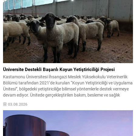
Üniversite Destekli Başarılı Koyun Yetiştiriciliği Projesi
Kastamonu Üniversitesi İhsangazi Meslek Yüksekokulu Veterinerlik
Bölümü tarafından 2021’de kurulan “Koyun Yetiştiriciliği ve Uygulama
Ünitesi”, bölgedeki yetiştiriciliğe bilimsel yöntemlerle destek vermeye
devam ediyor. Ünitede gerçekleştirilen bakım, besleme ve sağlık
uygulamaları ile hayvanların üreme performansında kayda değer
03.08.2026
artışlar gözlendi. Uygulanan yöntemlerle koyunların kızgınlık oranı
yaklaşık yüzde 80 seviyelerine, gebelik oranı ise...