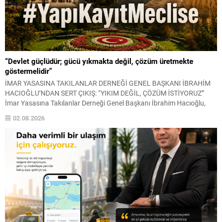
“Devlet güçlüdür; gücü yıkmakta değil, çözüm üretmekte
göstermelidir”
İMAR YASASINA TAKILANLAR DERNEĞİ GENEL BAŞKANI İBRAHİM
HACIOĞLU’NDAN SERT ÇIKIŞ: “YIKIM DEĞİL, ÇÖZÜM İSTİYORUZ”
İmar Yasasına Takılanlar Derneği Genel Başkanı İbrahim Hacıoğlu,
yapı kayıt mağduriyeti yaşayan milyonlarca vatandaşın beklentilerini
02.08.2026
gündeme taşıyarak, mevcut sorunların yalnızca yıkım kararlarıyla
çözülemeyeceğini belirtti. Hacıoğlu, tarım alanlarının korunması ile
vatandaşların mülkiyet haklarının güvence altına alınmasının
birbirine...