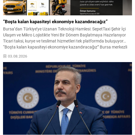
“Boşta kalan kapasiteyi ekonomiye kazandıracağız”
Bursa’dan Türkiye’ye Uzanan Teknoloji Hamlesi: SepetTaxi Şehir İçi
Ulaşım ve Mikro Lojistikte Yeni Bir Dönem Başlatmaya Hazırlanıyor
Ticari taksi, kurye ve teslimat hizmetleri tek platformda buluşuyor…
“Boşta kalan kapasiteyi ekonomiye kazandıracağız” Bursa merkezli
teknoloji girişimi SepetTaxi, şehir içi ulaşım ve mikro lojistik alanında
03.08.2026
geliştirdiği yeni nesil platformla Türkiye’de ulaşım alışkanlıklarına...