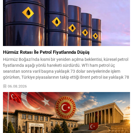
Hürmüz Rotası İle Petrol Fiyatlarında Düşüş
Hürmüz Boğazı’nda kısmi bir yeniden açılma beklentisi, küresel petrol
fiyatlarında aşağı yönlü hareketi sürdürdü. WTI ham petrol üç
seanstan sonra varil başına yaklaşık 73 dolar seviyelerinde işlem
görürken, Türkiye piyasalarının takip ettiği Brent petrol ise yaklaşık 78
dolar civarındaydı. İran ile Umman arasında varılan ve Hürmüz
06.08.2026
üzerinden alternatif bir nakliye...