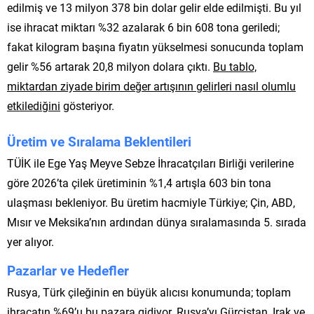
edilmiş ve 13 milyon 378 bin dolar gelir elde edilmişti. Bu yıl
ise ihracat miktarı %32 azalarak 6 bin 608 tona geriledi;
fakat kilogram başına fiyatın yükselmesi sonucunda toplam
gelir %56 artarak 20,8 milyon dolara çıktı.
Bu tablo,
miktardan ziyade birim değer artışının gelirleri nasıl olumlu
etkilediğini
gösteriyor.
Üretim ve Sıralama Beklentileri
TÜİK ile Ege Yaş Meyve Sebze İhracatçıları Birliği verilerine
göre 2026’ta çilek üretiminin %1,4 artışla 603 bin tona
ulaşması bekleniyor. Bu üretim hacmiyle Türkiye; Çin, ABD,
Mısır ve Meksika’nın ardından dünya sıralamasında 5. sırada
yer alıyor.
Pazarlar ve Hedefler
Rusya, Türk çileğinin en büyük alıcısı konumunda; toplam
ihracatın %69’u bu pazara gidiyor. Rusya’yı Gürcistan, Irak ve