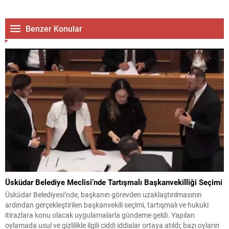
Benzer Konular
Üsküdar Belediye Meclisi’nde Tartışmalı Başkanvekilliği Seçimi
Üsküdar Belediyesi’nde, başkanın görevden uzaklaştırılmasının
ardından gerçekleştirilen başkanvekili seçimi, tartışmalı ve hukuki
itirazlara konu olacak uygulamalarla gündeme geldi. Yapılan
oylamada usul ve gizlilikle ilgili ciddi iddialar ortaya atıldı; bazı oyların