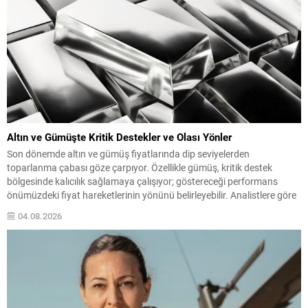
Altın ve Gümüşte Kritik Destekler ve Olası Yönler
Son dönemde altın ve gümüş fiyatlarında dip seviyelerden
toparlanma çabası göze çarpıyor. Özellikle gümüş, kritik destek
bölgesinde kalıcılık sağlamaya çalışıyor; göstereceği performans
önümüzdeki fiyat hareketlerinin yönünü belirleyebilir. Analistlere göre
yatırımcılar, bu iki değerli metaldeki sıkışık görünümün kırılmasını
04.08.2026
bekliyor; gelecek makro veriler veya jeopolitik gelişmeler sert
hareketlere neden olabilir. Gümüşte İzlenen...