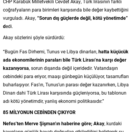
CHP Karabük Milletvekili Cevdet Akay, Türk lirasının farklı
coğrafyaların para birimleri karşısında bile değer kaybettiğini
vurguladı. Akay,
“Sorun dış güçlerde değil, kötü yönetimde”
d
edi.
Akay sözlerini şöyle sürdürdü:
“Bugün Fas Dirhemi, Tunus ve Libya dinarları,
hatta küçücük
ada ekonomilerinin paraları bile Türk Lirası’na karşı değer
kazanıyorsa
, sorun dışarıda değil içeridedir. Vatandaşın
cebindeki para eriyor, maaşı günbegün küçülüyor, tasarrufları
buharlaşıyor. Fas’ın, Tunus’un parası değer kazanırken, Libya
Dinarı dahi Türk Lirası karşısında güçleniyorsa, bu tablonun
adı kötü yönetimdir, yanlış ekonomi politikasıdır.”
85 MİLYONUN CEBİNDEN ÇIKIYOR
Nefes’ten Merve Şişman’ın haberine göre; Akay
, kurdaki
kayıpların günlük hayatı doğrudan etkilediğini belirterek şu