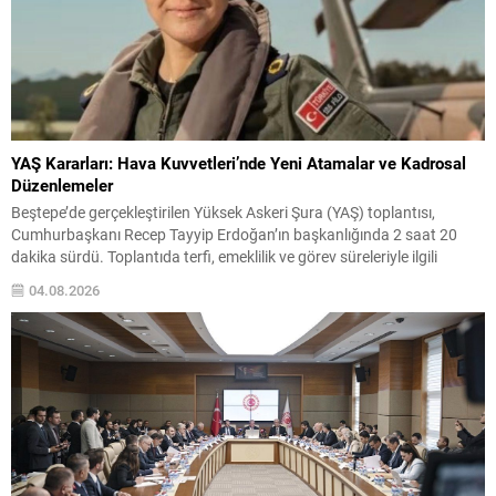
YAŞ Kararları: Hava Kuvvetleri’nde Yeni Atamalar ve Kadrosal
Düzenlemeler
Beştepe’de gerçekleştirilen Yüksek Askeri Şura (YAŞ) toplantısı,
Cumhurbaşkanı Recep Tayyip Erdoğan’ın başkanlığında 2 saat 20
dakika sürdü. Toplantıda terfi, emeklilik ve görev süreleriyle ilgili
kararlar ele alındı. YAŞ kararları kapsamında kuvvet komutanlıkları ile
04.08.2026
üst düzey rütbelerdeki değişiklikler açıklandı; atama ve süre
uzatmaları ile bazı personelin emekliliğe sevkleri belirlendi. Hava
Kuvvetleri...