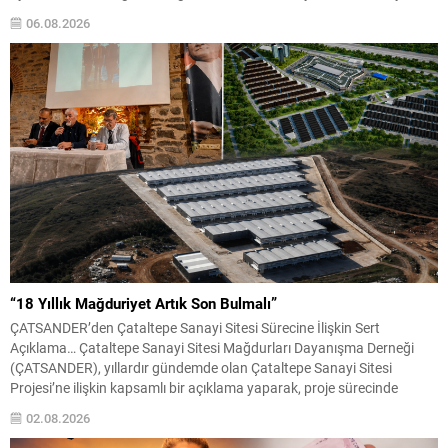
geçersiz sayılması ve meclis içindeki yönlendirmeler kamuoyunda
06.08.2026
tepkilere yol açtı. Seçim sürecinde yaşanan gelişmeler, parti grupları
arasındaki gerilimi artırdı. CHP’nin...
“18 Yıllık Mağduriyet Artık Son Bulmalı”
ÇATSANDER’den Çataltepe Sanayi Sitesi Sürecine İlişkin Sert
Açıklama… Çataltepe Sanayi Sitesi Mağdurları Dayanışma Derneği
(ÇATSANDER), yıllardır gündemde olan Çataltepe Sanayi Sitesi
Projesi’ne ilişkin kapsamlı bir açıklama yaparak, proje sürecinde
yaşandığını öne sürdükleri hukuka aykırılıkların ve mağduriyetlerin
02.08.2026
araştırılmasını istedi. Dernek yönetimi, yaklaşık 18 yıldır devam eden
sürecin Bursa esnafını maddi ve...