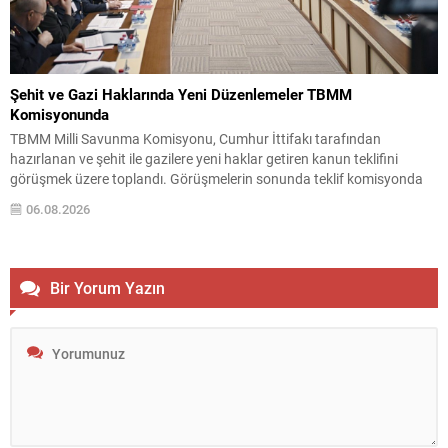
Şehit ve Gazi Haklarında Yeni Düzenlemeler TBMM
Komisyonunda
TBMM Milli Savunma Komisyonu, Cumhur İttifakı tarafından
hazırlanan ve şehit ile gazilere yeni haklar getiren kanun teklifini
görüşmek üzere toplandı. Görüşmelerin sonunda teklif komisyonda
kabul edildi ve bir dizi düzenleme benimsendi. Teklif kapsamında,
06.08.2026
vazife malullerinden hayatını kaybedenlerin anne ve babalarına
bağlanacak aylık tutarının, net asgari ücretin altında olmayacağı
hükme bağlanıyor....
Bir Yorum Yazın