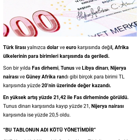
Türk lirası
yalnızca
dolar
ve
euro
karşısında deği
l, Afrika
ülkelerinin para birimleri karşısında da geriledi.
Son bir yılda
Fas dirhemi
,
Tunus
ve
Libya dinarı
,
Nijerya
nairası
ve
Güney Afrika ran
dı gibi birçok para birimi TL
karşısında yüzde
20’nin üzerinde değer kazandı.
En yüksek artış yüzde 21,42 ile Fas dirheminde görüldü.
Tunus dinarı karşısında kayıp yüzde 21,
Nijerya nairası
karşısında ise yüzde 20,5 oldu.
“BU TABLONUN ADI KÖTÜ YÖNETİMDİR”