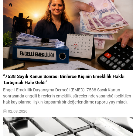
“7538 Sayılı Kanun Sonrası Binlerce Kişinin Emeklilik Hakkı
Tartışmalı Hale Geldi”
Engelli Emeklilik Dayanışma Derneği (EMED), 7538 Sayılı Kanun
sonrasında engelli bireylerin emeklilik süreçlerinde yaşandığı belirtilen
hak kayıplarına ilişkin kapsamlı bir değerlendirme raporu yayımladı.
Haziran 2026 tarihli “7538 Sayılı Kanun Sonrası Engelli Emekliliğinde
02.08.2026
Ortaya Çıkan Hak Kayıplarına İlişkin İstatistiksel Değerlendirme ve
Katılımcı Beyanları Raporu” başlıklı çalışmada, yasa değişikliğinin
uygulamadaki etkileri anket...