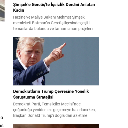
Şimşek’e Gercüş’te İşsizlik Derdini Anlatan
Kadın
Hazine ve Maliye Bakanı Mehmet Şimşek,
memleketi Batman’ın Gercüş ilçesinde çeşitli
temaslarda bulundu ve tamamlanan projelerin
açılış törenlerine katıldı. Ziyareti sırasında, bölge
sakinleriyle sohbet ettiği esnada bir yaşlı kadının
çocuklarının işsizliğine dair yakınmasını dinledi.
Kadının dertlerini Kürtçe olarak doğrudan Bakan
Şimşek’e aktarması, orada bulunanların ilgisini
çekti. Şimşek ise samimi bir...
Demokratların Trump Çevresine Yönelik
Soruşturma Stratejisi
Demokrat Parti, Temsilciler Meclisi’nde
çoğunluğu yeniden ele geçirmeye hazırlanırken,
Başkan Donald Trump’ı doğrudan azletme
ba
yoluna gitmek yerine, onun siyasi ve ticari ağını
ası
hedef alan kapsamlı soruşturmalar yürütmeyi