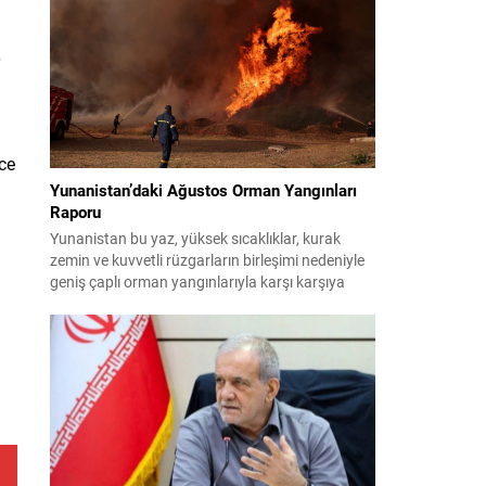
planlıyor. Parti yöneticileri ve komisyon
danışmanları, şirketler, yükleniciler ve finans
kuruluşları üzerinden belge ve tanıklık toplama
yöntemlerini değerlendiriyor. Demokratlar, Beyaz
Saray’la doğrudan çatışmaya...
ce
Yunanistan’daki Ağustos Orman Yangınları
Raporu
Yunanistan bu yaz, yüksek sıcaklıklar, kurak
zemin ve kuvvetli rüzgarların birleşimi nedeniyle
geniş çaplı orman yangınlarıyla karşı karşıya
kaldı. Birçok bölge büyük zarar gördü; bazı
yerleşim birimleri tahliye edildi ve geniş orman
alanları yok oldu. 31 Temmuz’da Attiki’nin batısı
ile Voiotia’da başlayan yangınlar yoğun
müdahale sonucu birkaç gün süren çabalarla...