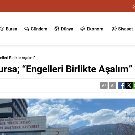
Bursa
Gündem
Dünya
Ekonomi
Siyaset
lleri Birlikte Aşalım”
rsa; “Engelleri Birlikte Aşalım”
A
+
A
-