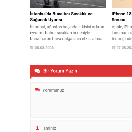
İstanbul’da Bunaltıcı Sıcaklık ve
iPhone 18
Sağanak Uyarısı
Sorunu
İstanbul, ağustos başında etkisini artıran
Apple, iPho
eyyam-ı bahur sıcakları nedeniyle
lansmanına 
bunaltıcı bir hava dalgasının etkisi altına
tedariğinde
girdi. Kent genelinde nemin yüksekliği ve
Montaj süre
08.08.2026
07.08.20
gündüz sıcaklarının artışı, geceleri uyku
tedarik sipa
düzenini olumsuz etkiliyor. Meteoroloji
LPDDR5X D
Genel Müdürlüğü (MGM) ise bölge
rahatlama 
sakinlerine kısa ve orta vadede bazı
olarak Mic
Bir Yorum Yazın
rahatlatıcı gelişmelerin sinyalini verdi;
şirket, ted
özellikle bazı kesimlerde yağış beklentisi...
alternatif 
yürüttü. An