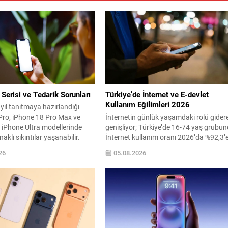
Serisi ve Tedarik Sorunları
Türkiye’de İnternet ve E-devlet
Kullanım Eğilimleri 2026
 yıl tanıtmaya hazırlandığı
Pro, iPhone 18 Pro Max ve
İnternetin günlük yaşamdaki rolü gider
r iPhone Ultra modellerinde
genişliyor; Türkiye’de 16-74 yaş grubu
aklı sıkıntılar yaşanabilir.
İnternet kullanım oranı 2026’da %92,3’
ı ve paketleme süreçlerindeki
yükseldi. Bu artışla birlikte, erkeklerin
26
05.08.2026
 parti stokların hızla
İnternet kullanım oranı %94,8 iken
e ve ön sipariş döneminde
kadınlarda %89,9 olarak görüldü.
t sürelerine yol açabilir. Yarı
Vatandaşların çevrimiçi kamu
listi Tim Culpan’a göre, Apple
hizmetlerine erişimi de yaygınlaşıyor. S
12 ayda e-devlet hizmetlerinden
yararlananların oranı %76 olurken,
erkeklerde bu oran %82,7, kadınlarda...