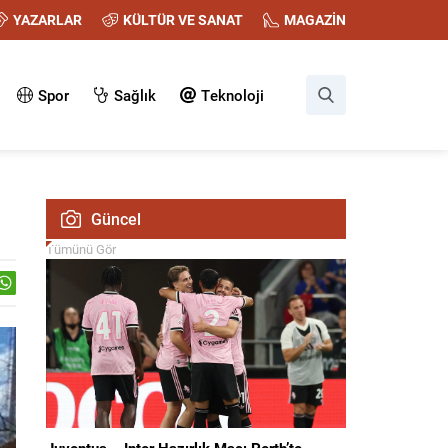
YAZARLAR
KÜLTÜR VE SANAT
MAGAZİN
Spor
Sağlık
Teknoloji
Güncel
Tümünü Gör
Juventus – Inter Hazırlık Maçı Perth’te