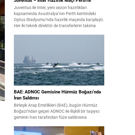
Juventus ile Inter, yeni sezon hazırlıkları
kapsamında Avustralya’nın Perth kentindeki
Optus Stadyumu’nda hazırlık maçında karşılaştı.
Her iki teknik direktör de transferlerin takıma
uyumunu ve oyuncuların fiziksel durumunu
değerlendirmek için bu mücadeleyi kritik bir
prova olarak kullandı. Karşılaşmada iki Türk
futbolcu sahada yer aldı: Juventus’ta Kenan
Yıldız ilk 11’de görev alırken,...
BAE: ADNOC Gemisine Hürmüz Boğazı’nda
İran Saldırısı
Birleşik Arap Emirlikleri (BAE), bugün Hürmüz
Boğazı’ndan geçen ADNOC ile ilişkili bir taşıyıcı
geminin İran tarafından füze saldırısına
uğradığını duyurdu. Yetkililer olayın kontrol altına
alındığını bildirirken saldırıyı kınadı ve Tahran’ı