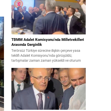
korsanlıkla suçladı. WAM ajansının aktardığı ilk
açıklamada, ADNOC’a ait bir geminin sabah
saatlerinde hedef alındığı belirtildi; ilerleyen
dakikalarda ise BAE...
TBMM Adalet Komisyonu’nda Milletvekilleri
Arasında Gerginlik
Terörsüz Türkiye sürecine ilişkin çerçeve yasa
teklifi Adalet Komisyonu’nda görüşüldü;
tartışmalar zaman zaman yükseldi ve oturum
kısa süreliğine kesintiye uğradı. Komisyon
çalışmalarında kimi milletvekilleri arasında sözlü
gerilim yaşandı, daha sonra fiziksel arbede çıktı.
Görüşme sırasında İyi Parti ile MHP milletvekilleri
arasında söz düellosu başladı; taraflar birbirlerini
sert ifadelerle eleştirdi. Tartışma...