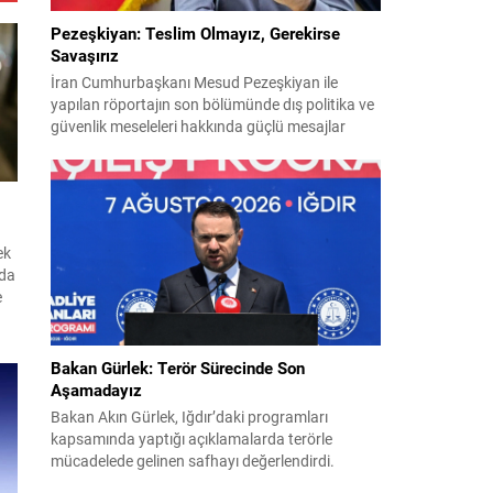
Pezeşkiyan: Teslim Olmayız, Gerekirse
Savaşırız
İran Cumhurbaşkanı Mesud Pezeşkiyan ile
yapılan röportajın son bölümünde dış politika ve
güvenlik meseleleri hakkında güçlü mesajlar
verildi. Pezeşkiyan, ülkesi için hem diplomasi
hem de savunmaya hazır olduklarını vurguladı ve
uygulamaya konulamayan 14 Haziran
mutabakat zaptına ilişkin görüşlerini paylaştı.
“Mutabakat zaptını savunacağız; geri adım
ek
atmayız” Pezeşkiyan, varılan anlaşmanın
nda
savunulacağını belirterek,...
e
Bakan Gürlek: Terör Sürecinde Son
Aşamadayız
on
Bakan Akın Gürlek, Iğdır’daki programları
kapsamında yaptığı açıklamalarda terörle
mücadelede gelinen safhayı değerlendirdi.
Provokasyonlara rağmen, sürecin fiiliyata