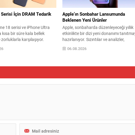
 Serisi İçin DRAM Tedarik
Apple’ın Sonbahar Lansumunda
Beklenen Yeni Ürünler
ne 18 serisi ve iPhone Ultra
Apple, sonbaharda düzenleyeceği yıllık
kısa bir süre kala bellek
etkinlikte bir dizi yeni donanımı tanıtm
 zorluklarla karşılaşıyor.
hazırlanıyor. Sızıntılar ve analizler,
çlerini hızlandırmak için
etkinlikte en az beş yeni ürünün sahne
26
06.08.2026
rişlerini öne çekse de, gerekli
alabileceğine işaret ediyor; bunların
RAM tedarikinde beklenen
arasında gelişmiş kamera sistemiyle ö
sağlanamıyor. Ana tedarikçi
çıkan yeni iPhone modelleri ve şirketin i
ron’a güvenmeye devam eden
katlanabilir telefonu öne çıkıyor. Pro ser
arik hacmini artırmak amacıyla
iPhone’ların teknik iyileştirmeleri, daha
üreticilerle de görüşmeler
büyük piller ve...
cak...