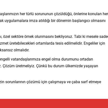
daşlarımızın her türlü sorununun çözüldüğü, önlerine konulan her
acak uygulamalara imza atıldığı bir dönemin başlangıcı olmasını
ı, özel sektöre örnek olunmasını bekliyoruz. Tabi ki mesele sade
met üretebilecekleri ortamlarda tesis edilmelidir. Engeliler için
ksansız olmalıdır.
 engelli vatandaşlarımıza engel olma durumunu ortadan
alıyız. Çözüm üretmeliyiz. Çünkü bu durum ülkemizde yaşayan
izin sorunlarının çözümü için çalışmaya ve çaba sarf etmeye