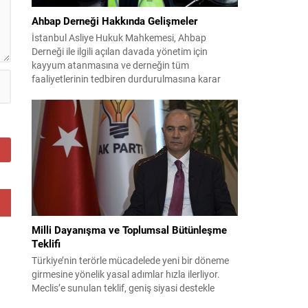
Ahbap Derneği Hakkında Gelişmeler
İstanbul Asliye Hukuk Mahkemesi, Ahbap
Derneği ile ilgili açılan davada yönetim için
kayyum atanmasına ve derneğin tüm
faaliyetlerinin tedbiren durdurulmasına karar
verdi. Daha önce mali denetim amaçlı kayyum
kararı verilmiş olup son adım doğrudan yönetime
ilişkin bir tedbir niteliği taşıyor. İstanbul Emniyet
Müdürlüğü Mali Suçlarla Mücadele Şube
Müdürlüğü ve İstanbul...
Milli Dayanışma ve Toplumsal Bütünleşme
Teklifi
Türkiye’nin terörle mücadelede yeni bir döneme
girmesine yönelik yasal adımlar hızla ilerliyor.
Meclis’e sunulan teklif, geniş siyasi destekle
birlikte toplumsal barış ve güvenliği