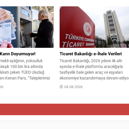
nu, Milli Güvenlik Kurulu
alınmasına rağmen riskin sürmesi
ntısında ele alınmıştır.
nedeniyle vatandaşları dikkatli olmaya
nrası yayımlanan sekiz
çağırıyor. Çevre, Şehircilik ve İklim
diri, ülke güvenliği ve bölgesel
Değişikliği Bakanı Murat Kurum, beş ild
 dair değerlendirmeleri
yapılan hasar tespitlerinin sonuçlarını
r. Yaklaşık 2 saat 15 dakika
paylaştı ve etkilenenlerin yanında
umun sonuç metninde; terörle
olunacağını vurguladı. Kayıtlar ve tespit
lgesel istikrar,...
Karın Doyurmuyor!
Ticaret Bakanlığı e-İhale Verileri
ekli aylığının, yoksulluk
Ticaret Bakanlığı, 2026 yılının ilk altı
klaşık 100 bin lira altında
ayında e-İhale platformu aracılığıyla
dikkati çeken TÜED Uludağ
tasfiyelik hale gelen araç ve eşyaları
nı Kenan Pars, “Taleplerimiz
ekonomiye kazandırmaya devam ediyo
dıkça aradaki uçurum
Bu dönemde gerçekleştirilen ihaleler ve
26
04.08.2026
k.” dedi. TÜİK’e göre
elde edilen gelirler kamuoyuyla paylaşıld
nflasyonda önceki aya göre
Platform, şeffaflık ve erişilebilirlik ilkeler
artış, önceki yılın aynı ayına
doğrultusunda işlemeye devam ederek
31,75 artış ve 12 aylık
hem vatandaşların hem de tüzel kişileri
ra göre yüzde...
dijital ortamda kolayca işlem
yapmasına...