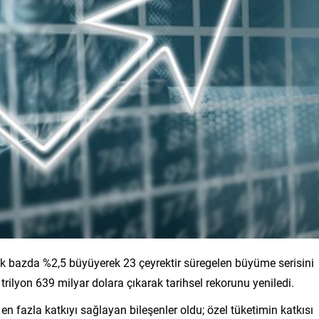
llık bazda %2,5 büyüyerek 23 çeyrektir süregelen büyüme serisini
rilyon 639 milyar dolara çıkarak tarihsel rekorunu yeniledi.
n fazla katkıyı sağlayan bileşenler oldu; özel tüketimin katkısı