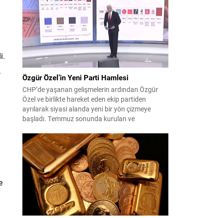
çıktısı, üç ülkenin imza attığı Mekke Ortak
Savunma Anlaşması oldu. Anlaşma; ortak
güvenlik yaklaşımıyla bölgesel barış, istikrar...
i.
ı
Özgür Özel’in Yeni Parti Hamlesi
CHP’de yaşanan gelişmelerin ardından Özgür
Özel ve birlikte hareket eden ekip partiden
ayrılarak siyasi alanda yeni bir yön çizmeye
başladı. Temmuz sonunda kurulan ve
kamuoyunda “Yeni Parti” olarak anılan oluşum,
kısa sürede muhalif medyanın gündemine girdi.
Kuruluşun hemen ardından bazı anket sonuçları
kamuoyuna yansıyınca, partinin tabanda karşılık
bulduğu iddiaları gündemi...
e