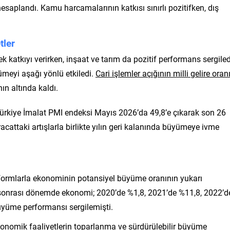
hesaplandı. Kamu harcamalarının katkısı sınırlı pozitifken, dış
tler
 katkıyı verirken, inşaat ve tarım da pozitif performans sergiled
ümeyi aşağı yönlü etkiledi.
Cari işlemler açığının milli gelire oran
ın altında kaldı.
 Türkiye İmalat PMI endeksi Mayıs 2026’da 49,8’e çıkarak son 26
acattaki artışlarla birlikte yılın geri kalanında büyümeye ivme
eformlarla ekonominin potansiyel büyüme oranının yukarı
 sonrası dönemde ekonomi; 2020’de %1,8, 2021’de %11,8, 2022’d
üyüme performansı sergilemişti.
konomik faaliyetlerin toparlanma ve sürdürülebilir büyüme