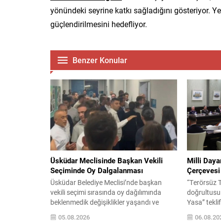
yönündeki seyrine katkı sağladığını gösteriyor. Yet
güçlendirilmesini hedefliyor.
Benzer Konular
Üsküdar Meclisinde Başkan Vekili
Milli Day
Seçiminde Oy Dalgalanması
Çerçevesi
Üsküdar Belediye Meclisi’nde başkan
“Terörsüz 
vekili seçimi sırasında oy dağılımında
doğrultusu
beklenmedik değişiklikler yaşandı ve
Yasa” teklif
meclis oturumunda gergin anlar oluştu.
TBMM Başka
05.08.2026
06.08.20