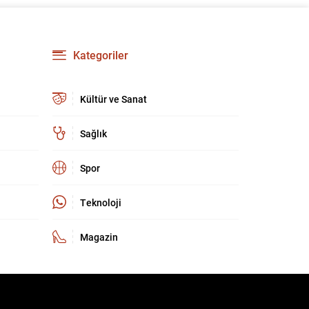
güçlendirmeyi amaçlıyor. AK Parti Genel
Başkanvekili Efkan Ala, teklifin 360’a yakın
milletvekilinin imzasıyla TBMM Başkanlığı’na
verildiğini belirterek, hem siyasi hem de
Kategoriler
toplumsal düzeyde önemli bir destek
bulunduğunu...
Kültür ve Sanat
Sağlık
Spor
Teknoloji
Magazin