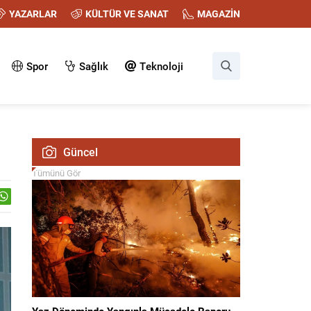
YAZARLAR
KÜLTÜR VE SANAT
MAGAZİN
Spor
Sağlık
Teknoloji
Güncel
Tümünü Gör
Yaz Döneminde Yangınla Mücadele Raporu