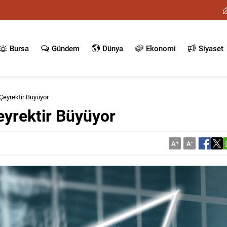
Bursa
Gündem
Dünya
Ekonomi
Siyaset
Çeyrektir Büyüyor
eyrektir Büyüyor
A
+
A
-