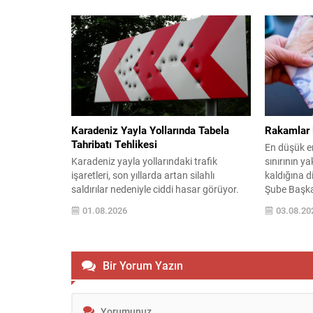
Soruşturma kapsamında görevden
ardından ko
uzaklaştırılan Sinem Dedetaş’ın yerine
(MGK) topla
seçilecek isim için yapılan oylamalarda
Toplantı so
parti içi dengeler gündemin merkezine
maddelik bil
oturdu. CHP’nin adayı Sibel Tan
gelişmelere
Çetinkaya ile AK Parti’nin adayı Dündar
içermektedi
Ziya Gültekin arasında geçen...
süren otur
mücadele, bö
Karadeniz Yayla Yollarında Tabela
Rakamlar 
Tahribatı Tehlikesi
En düşük em
Karadeniz yayla yollarındaki trafik
sınırının ya
işaretleri, son yıllarda artan silahlı
kaldığına 
saldırılar nedeniyle ciddi hasar görüyor.
Şube Başka
Kurşun izleriyle delik deşik olan levhalar,
karşılanma
01.08.2026
03.08.20
özellikle gece ve sisli havalarda
derinleşece
sürücülerin güvenliğini tehlikeye atıyor.
temmuzda e
Hasarlı reflektif yüzeyler, uyarıların
yüzde 1,78 
zamanında fark edilmesini
göre yüzde 
Bir Yorum Yazın
engellediğinden, dar ve virajlı
ortalamala
güzergâhlarda kaza riskini yükseltiyor.
Bölge halkı ve sık yolculuk yapan...