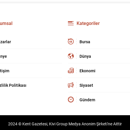
umsal
Kategoriler
zarlar
Bursa
nye
Dünya
etişim
Ekonomi
zlilik Politikası
Siyaset
Gündem
2024 © Kent Gazetesi, Kivi Group Medya Anonim Şirketi'ne Aittir