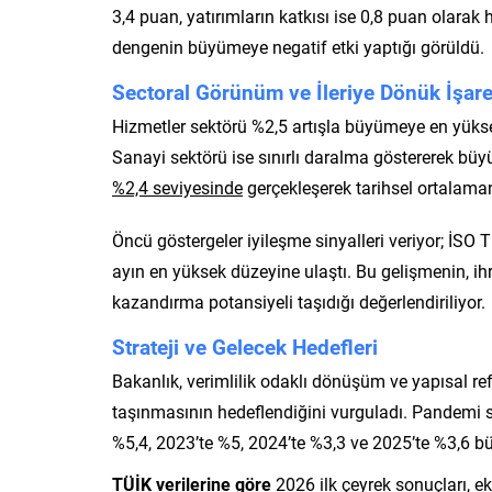
3,4 puan, yatırımların katkısı ise 0,8 puan olarak 
dengenin büyümeye negatif etki yaptığı görüldü.
Sectoral Görünüm ve İleriye Dönük İşare
Hizmetler sektörü %2,5 artışla büyümeye en yüksek
Sanayi sektörü ise sınırlı daralma göstererek büy
%2,4 seviyesinde
gerçekleşerek tarihsel ortalaman
Öncü göstergeler iyileşme sinyalleri veriyor; İSO
ayın en yüksek düzeyine ulaştı. Bu gelişmenin, ihr
kazandırma potansiyeli taşıdığı değerlendiriliyor.
Strateji ve Gelecek Hedefleri
Bakanlık, verimlilik odaklı dönüşüm ve yapısal r
taşınmasının hedeflendiğini vurguladı. Pandemi
%5,4, 2023’te %5, 2024’te %3,3 ve 2025’te %3,6 b
TÜİK verilerine göre
2026 ilk çeyrek sonuçları, e