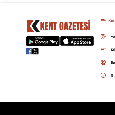
Kur
Ya
Kü
İl
Gi