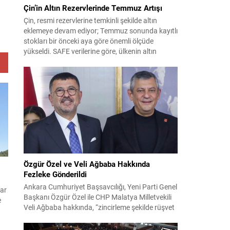
Çin’in Altın Rezervlerinde Temmuz Artışı
Çin, resmi rezervlerine temkinli şekilde altın
eklemeye devam ediyor; Temmuz sonunda kayıtlı
stokları bir önceki aya göre önemli ölçüde
yükseldi. SAFE verilerine göre, ülkenin altın
rezervleri Temmuz’da 640 bin ons artış
göstererek 76.080.000 ons seviyesine ulaştı. Bu
artış, Çin’in aylık alımlarında yıl içinde dikkat
çeken bir yükselişi temsil ediyor. Temmuz...
Özgür Özel ve Veli Ağbaba Hakkında
Fezleke Gönderildi
Ankara Cumhuriyet Başsavcılığı, Yeni Parti Genel
lar
Başkanı Özgür Özel ile CHP Malatya Milletvekili
e
Veli Ağbaba hakkında, “zincirleme şekilde rüşvet
almak” suçlamasıyla düzenlenen fezlekeleri
Adalet Bakanlığı’na sevk etti. Fezlekeler, 31 Mart