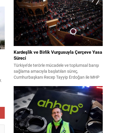
2024 yerel seçimleri ve 4-5 Kasım 2023’teki CHP
38. Olağan Kurultayı sürecine ilişkin iddiaları
kapsıyor. Daha önce Antalya ve İstanbul...
e
...
Kardeşlik ve Birlik Vurgusuyla Çerçeve Yasa
Süreci
Türkiye’de terörle mücadele ve toplumsal barışı
sağlama amacıyla başlatılan süreç,
Cumhurbaşkanı Recep Tayyip Erdoğan ile MHP
r.
Lideri Devlet Bahçeli’nin ortak girişimleriyle yeni
bir döneme girdi. Yaklaşık iki yıldır devam eden
ı.
çalışmaların ardından şimdi sürecin yasal zemini,
i
12 maddelik bir çerçeve yasa ile şekillendiriliyor.
Bugün komisyonda görüşülecek olan bu yasa
n
taslağı,...