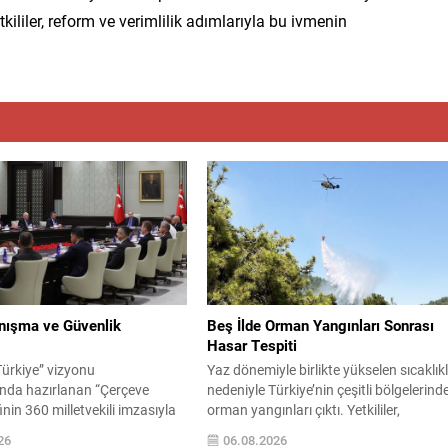
kililer, reform ve verimlilik adımlarıyla bu ivmenin
anışma ve Güvenlik
Beş İlde Orman Yangınları Sonrası
Hasar Tespiti
Türkiye” vizyonu
Yaz dönemiyle birlikte yükselen sıcaklık
nda hazırlanan “Çerçeve
nedeniyle Türkiye’nin çeşitli bölgelerind
inin 360 milletvekili imzasıyla
orman yangınları çıktı. Yetkililer,
nlığı’na sunulmasının
yangınların büyük ölçüde kontrol altına
26
06.08.2026