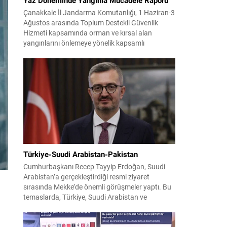
Çanakkale İl Jandarma Komutanlığı, 1 Haziran-3
Ağustos arasında Toplum Destekli Güvenlik
Hizmeti kapsamında orman ve kırsal alan
yangınlarını önlemeye yönelik kapsamlı
bilgilendirme çalışmaları yürüttü. On iki ilçede
görev yapan 178 tim ve 742 personel, sahada
aktif olarak halkı bilinçlendirdi ve denetim
faaliyetleri gerçekleştirdi. Faaliyetler esnasında
bin 315 biçerdöver ve balya...
Türkiye-Suudi Arabistan-Pakistan
Cumhurbaşkanı Recep Tayyip Erdoğan, Suudi
Arabistan’a gerçekleştirdiği resmi ziyaret
sırasında Mekke’de önemli görüşmeler yaptı. Bu
temaslarda, Türkiye, Suudi Arabistan ve
Pakistan arasında savunma alanında yeni bir iş
birliği çerçevesi oluşturuldu. Ziyaretin en somut