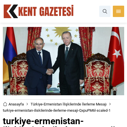
Anasayfa
Türkiye-Ermenistan İlişkilerinde İlerleme Mesajı
turkiye-ermenistan-iliskilerinde-ilerleme-mesaji-QxpuPM6l-scaled-1
turkiye-ermenistan-