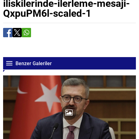
iliskilerinde-ilerleme-mesaji-
QxpuPM6l-scaled-1
Benzer Galeriler