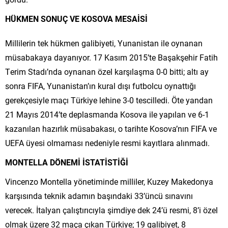
HÜKMEN SONUÇ VE KOSOVA MESAİSİ
Millilerin tek hükmen galibiyeti, Yunanistan ile oynanan
müsabakaya dayanıyor. 17 Kasım 2015’te Başakşehir Fatih
Terim Stadı’nda oynanan özel karşılaşma 0-0 bitti; altı ay
sonra FIFA, Yunanistan’ın kural dışı futbolcu oynattığı
gerekçesiyle maçı Türkiye lehine 3-0 tescilledi. Öte yandan
21 Mayıs 2014’te deplasmanda Kosova ile yapılan ve 6-1
kazanılan hazırlık müsabakası, o tarihte Kosova’nın FIFA ve
UEFA üyesi olmaması nedeniyle resmi kayıtlara alınmadı.
MONTELLA DÖNEMİ İSTATİSTİĞİ
Vincenzo Montella yönetiminde milliler, Kuzey Makedonya
karşısında teknik adamın başındaki 33’üncü sınavını
verecek. İtalyan çalıştırıcıyla şimdiye dek 24’ü resmi, 8’i özel
olmak üzere 32 maça çıkan Türkiye; 19 galibiyet, 8