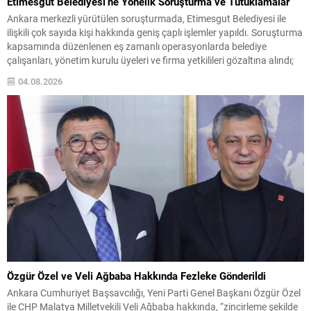
Etimesgut Belediyesi’ne Yönelik Soruşturma ve Tutuklamalar
Ankara merkezli yürütülen soruşturmada, Etimesgut Belediyesi ile
ilişkili çok sayıda kişi hakkında geniş çaplı işlemler yapıldı. Soruşturma
kapsamında düzenlenen eş zamanlı operasyonlarda belediye
çalışanları, yönetim kurulu üyeleri ve firma yetkilileri gözaltına alındı;
bazı adres ve iş yerlerinde arama-el koyma işlemleri gerçekleştirildi.
04.08.2026
İçişleri Bakanlığı, tutuklanan belediye başkanı hakkında geçici
görevden uzaklaştırma...
Özgür Özel ve Veli Ağbaba Hakkında Fezleke Gönderildi
Ankara Cumhuriyet Başsavcılığı, Yeni Parti Genel Başkanı Özgür Özel
ile CHP Malatya Milletvekili Veli Ağbaba hakkında, “zincirleme şekilde