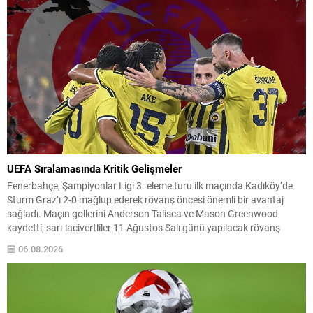
UEFA Sıralamasında Kritik Gelişmeler
Fenerbahçe, Şampiyonlar Ligi 3. eleme turu ilk maçında Kadıköy’de
Sturm Graz’ı 2-0 mağlup ederek rövanş öncesi önemli bir avantaj
sağladı. Maçın gollerini Anderson Talisca ve Mason Greenwood
kaydetti; sarı-lacivertliler 11 Ağustos Salı günü yapılacak rövanş
önünde moralli. Bu galibiyet, Türkiye’nin UEFA ülke puanı tablosunda
06.08.2026
da etkisini hissettirebilir. Avrupa sahnesindeki diğer...