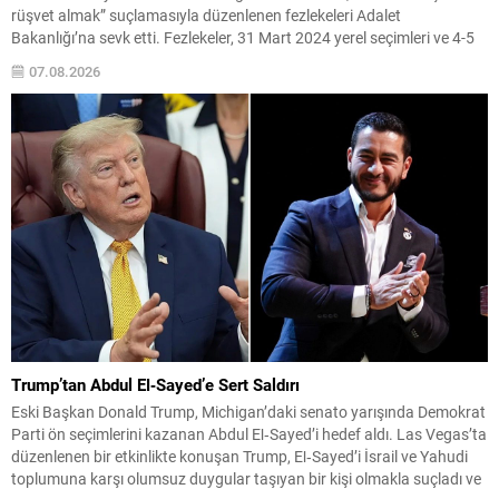
rüşvet almak” suçlamasıyla düzenlenen fezlekeleri Adalet
Bakanlığı’na sevk etti. Fezlekeler, 31 Mart 2024 yerel seçimleri ve 4-5
Kasım 2023’teki CHP 38. Olağan Kurultayı sürecine ilişkin iddiaları
07.08.2026
kapsıyor. Daha önce Antalya ve İstanbul...
Trump’tan Abdul El‑Sayed’e Sert Saldırı
Eski Başkan Donald Trump, Michigan’daki senato yarışında Demokrat
Parti ön seçimlerini kazanan Abdul El‑Sayed’i hedef aldı. Las Vegas’ta
düzenlenen bir etkinlikte konuşan Trump, El‑Sayed’i İsrail ve Yahudi
toplumuna karşı olumsuz duygular taşıyan bir kişi olmakla suçladı ve