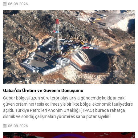
onu “komünist” olarak nitelendirdi. Trump, konuşmasında El‑Sayed’in
06.08.2026
“Yahudilerden nefret ettiğini” öne sürerek, bu...
Gabar’da Üretim ve Güvenin Dönüşümü
Gabar bölgesi uzun süre terör olaylarıyla gündemde kaldı; ancak
güven ortamının tesis edilmesiyle birlikte bölge, ekonomik faaliyetlere
açıldı. Türkiye Petrolleri Anonim Ortaklığı (TPAO) burada rahatça
sismik ve sondaj çalışmaları yürüterek saha potansiyelini
değerlendirdi. 2021 yılında Şırnak Gabar’da yapılan çalışmalar
06.08.2026
neticesinde Cumhuriyet tarihinin en büyük petrol keşfi gerçekleştirildi
ve üretime alınan...