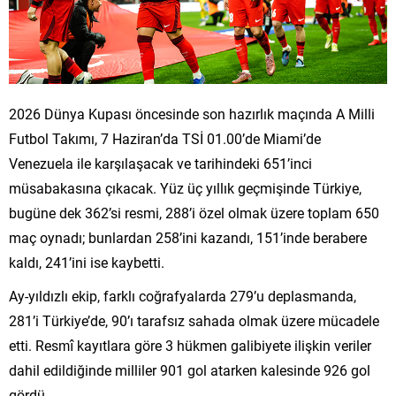
2026 Dünya Kupası öncesinde son hazırlık maçında A Milli
Futbol Takımı, 7 Haziran’da TSİ 01.00’de Miami’de
Venezuela ile karşılaşacak ve tarihindeki 651’inci
müsabakasına çıkacak. Yüz üç yıllık geçmişinde Türkiye,
bugüne dek 362’si resmi, 288’i özel olmak üzere toplam 650
maç oynadı; bunlardan 258’ini kazandı, 151’inde berabere
kaldı, 241’ini ise kaybetti.
Ay-yıldızlı ekip, farklı coğrafyalarda 279’u deplasmanda,
281’i Türkiye’de, 90’ı tarafsız sahada olmak üzere mücadele
etti. Resmî kayıtlara göre 3 hükmen galibiyete ilişkin veriler
dahil edildiğinde milliler 901 gol atarken kalesinde 926 gol
gördü.