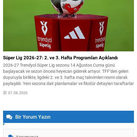
Süper Lig 2026-27: 2. ve 3. Hafta Programları Açıklandı
2026-27 Trendyol Süper Lig sezonu 14 Ağustos Cuma günü
başlayacak ve sezon öncesi heyecan giderek artıyor. TFF’den gelen
duyuruyla birlikte, ligdeki 2. ve 3. hafta maç takvimleri resmi olarak
paylaşıldı. Yeni sezona dair planlamalar ve fikstür detayları taraftarlar
ve kulüpler tarafından yakından takip ediliyor. Aşağıda TFF’nin
07.08.2026
açıkladığı 2. ve 3....
Bir Yorum Yazın