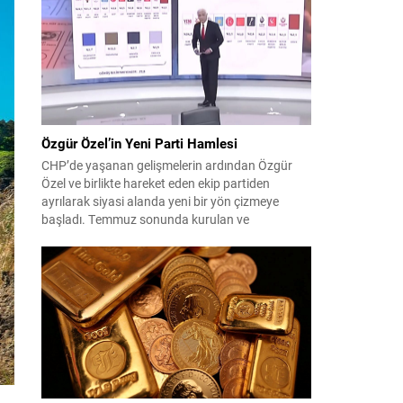
çıktısı, üç ülkenin imza attığı Mekke Ortak
Savunma Anlaşması oldu. Anlaşma; ortak
güvenlik yaklaşımıyla bölgesel barış, istikrar...
Özgür Özel’in Yeni Parti Hamlesi
CHP’de yaşanan gelişmelerin ardından Özgür
Özel ve birlikte hareket eden ekip partiden
ayrılarak siyasi alanda yeni bir yön çizmeye
başladı. Temmuz sonunda kurulan ve
kamuoyunda “Yeni Parti” olarak anılan oluşum,
kısa sürede muhalif medyanın gündemine girdi.
Kuruluşun hemen ardından bazı anket sonuçları
kamuoyuna yansıyınca, partinin tabanda karşılık
bulduğu iddiaları gündemi...