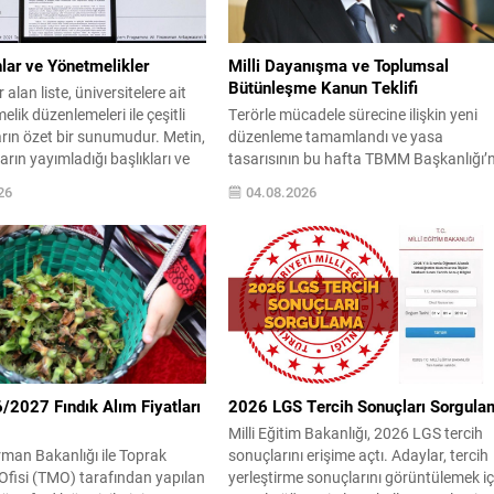
lar ve Yönetmelikler
Milli Dayanışma ve Toplumsal
Bütünleşme Kanun Teklifi
alan liste, üniversitelere ait
elik düzenlemeleri ile çeşitli
Terörle mücadele sürecine ilişkin yeni
arın özet bir sunumudur. Metin,
düzenleme tamamlandı ve yasa
ların yayımladığı başlıkları ve
tasarısının bu hafta TBMM Başkanlığı’
derleyerek okunması kolay bir
sunulması bekleniyor. Teklif, geniş bir
26
04.08.2026
iden düzenlenmiştir. Belirtilen
mutabakatla hazırlanırken AK Parti ve
de, ilânın türüne göre
MHP grupları ile bazı diğer partilerde i
lmıştır; bu sayede bilgiye hızlı
süreci başladı. Çerçeve yasa, “Milli
lanması hedeflenmiştir. Öne
Dayanışma ve Toplumsal Bütünleşmen
lar kalın veya...
Güçlendirilmesi” başlığıyla hazırlandı.
MHP’de ilk imzayı Genel Başkan Devlet
Bahçeli...
2027 Fındık Alım Fiyatları
2026 LGS Tercih Sonuçları Sorgula
Milli Eğitim Bakanlığı, 2026 LGS tercih
man Bakanlığı ile Toprak
sonuçlarını erişime açtı. Adaylar, tercih
Ofisi (TMO) tarafından yapılan
yerleştirme sonuçlarını görüntülemek iç