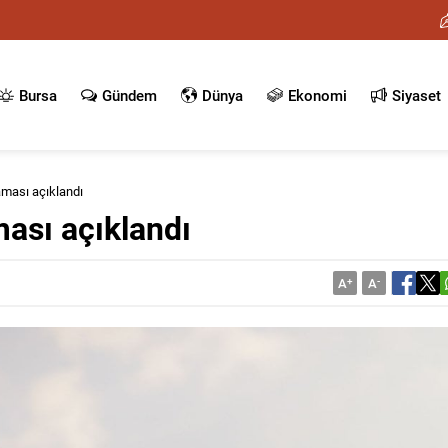
Bursa
Gündem
Dünya
Ekonomi
Siyaset
aması açıklandı
ması açıklandı
A
+
A
-