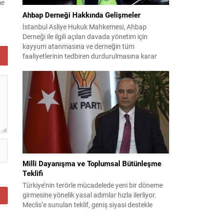
me
ma
Ahbap Derneği Hakkında Gelişmeler
ı,
İstanbul Asliye Hukuk Mahkemesi, Ahbap
y,
Derneği ile ilgili açılan davada yönetim için
kayyum atanmasına ve derneğin tüm
faaliyetlerinin tedbiren durdurulmasına karar
verdi. Daha önce mali denetim amaçlı kayyum
kararı verilmiş olup son adım doğrudan yönetime
ilişkin bir tedbir niteliği taşıyor. İstanbul Emniyet
Müdürlüğü Mali Suçlarla Mücadele Şube
Müdürlüğü ve İstanbul...
Milli Dayanışma ve Toplumsal Bütünleşme
Teklifi
Türkiye’nin terörle mücadelede yeni bir döneme
girmesine yönelik yasal adımlar hızla ilerliyor.
Meclis’e sunulan teklif, geniş siyasi destekle
birlikte toplumsal barış ve güvenliği