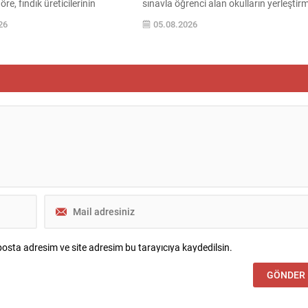
e, fındık üreticilerinin
sınavla öğrenci alan okulların yerleştir
 finansman ve pazarlama
sonuçlarını sorgulayabilecek. Sorgula
26
05.08.2026
na destek olmak amacıyla
işlemi için adayların TC Kimlik Numaras
dönemi kabuklu fındık alım
Okul Numarası ve Doğum Tarihi (Gün, A
üncellendi. Fiyatlandırma
Yıl) bilgilerini ilgili ekrana girerek
ındık esasına göre belirlendi ve
sonuçlarına ulaşmaları yeterlidir.
ilan edilen tutarlar üzerinden
Yerleştirme ve Kontenjanlar LGS
cak. TMO, alım sürecine ilişkin
yerleştirme sonuçlarının...
osta adresim ve site adresim bu tarayıcıya kaydedilsin.