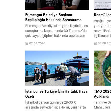
Etimesgut Belediye Başkanı
Resmî İlan
Beşikçioğlu Hakkında Soruşturma
Aşağıda yer 
Etimesgut Belediyesi’ne yönelik yürütülen
yeni yönetm
soruşturma kapsamında 30 Temmuz’da
resmî ilânl
çok sayıda şüpheli hakkında operasyon
ilgili kurum
düzenlendi; aralarında Belediye Başkanı
duyuruları 
02.08.2026
03.08.20
Erdal Beşikçioğlu’nun da bulunduğu
şekilde yen
kişiler hakkında gözaltı kararı verildi.
her bir mad
Başkan Beşikçioğlu, avukatları eşliğinde
sınıflandırı
Ankara Emniyet Müdürlüğü’nde ifade
erişim sağ
verdikten sonra Cumhuriyet
çıkan detay
Başsavcılığına sevk edildi. Soruşturma
dosyasında Beşikçioğlu’na yöneltilen
iddialar arasında rüşvet, ihale
usulsüzlüğü, irtikap...
İstanbul ve Türkiye İçin Haftalık Hava
TMO 2026/
Özeti
Açıklandı
İstanbul’da son günlerde 28-30°C
Tarım ve Or
arasında seyreden sıcaklıklar, yeni hafta
Mahsulleri 