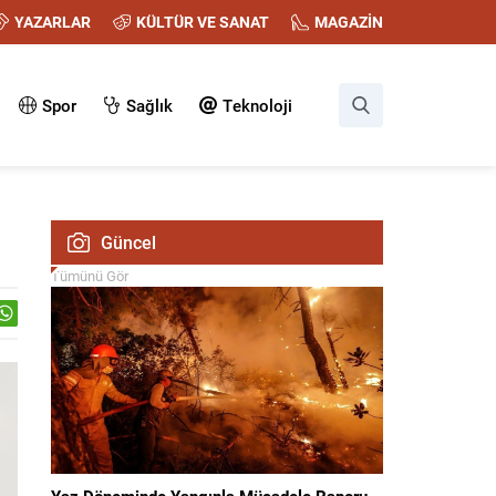
YAZARLAR
KÜLTÜR VE SANAT
MAGAZİN
Spor
Sağlık
Teknoloji
Güncel
Tümünü Gör
Yaz Döneminde Yangınla Mücadele Raporu