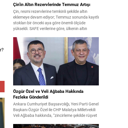
Çin’in Altın Rezervlerinde Temmuz Artışı
Çin, resmi rezervlerine temkinli şekilde altın
eklemeye devam ediyor; Temmuz sonunda kayıtlı
stokları bir önceki aya göre önemli ölçüde
yükseldi. SAFE verilerine göre, ülkenin altın
rezervleri Temmuz’da 640 bin ons artış
göstererek 76.080.000 ons seviyesine ulaştı. Bu
artış, Çin’in aylık alımlarında yıl içinde dikkat
r?
çeken bir yükselişi temsil ediyor. Temmuz...
Özgür Özel ve Veli Ağbaba Hakkında
Fezleke Gönderildi
Ankara Cumhuriyet Başsavcılığı, Yeni Parti Genel
Başkanı Özgür Özel ile CHP Malatya Milletvekili
Veli Ağbaba hakkında, “zincirleme şekilde rüşvet
almak” suçlamasıyla düzenlenen fezlekeleri
Adalet Bakanlığı’na sevk etti. Fezlekeler, 31 Mart