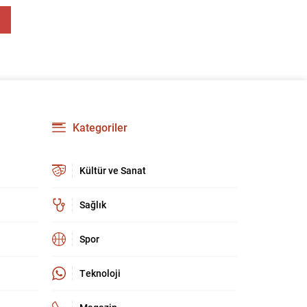
güçlendirmeyi amaçlıyor. AK Parti Genel
Başkanvekili Efkan Ala, teklifin 360’a yakın
milletvekilinin imzasıyla TBMM Başkanlığı’na
verildiğini belirterek, hem siyasi hem de
toplumsal düzeyde önemli bir destek
bulunduğunu...
Kategoriler
Kültür ve Sanat
Sağlık
Spor
Teknoloji