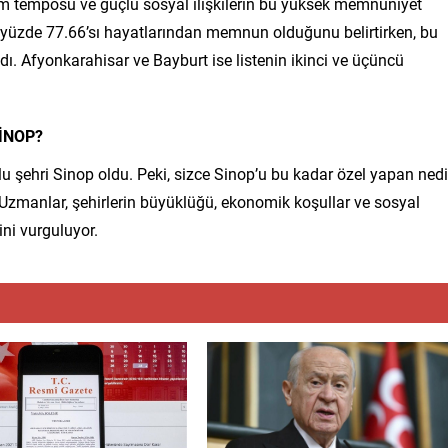
am temposu ve güçlü sosyal ilişkilerin bu yüksek memnuniyet
 yüzde 77.66’sı hayatlarından memnun olduğunu belirtirken, bu
ı. Afyonkarahisar ve Bayburt ise listenin ikinci ve üçüncü
İNOP?
tlu şehri Sinop oldu. Peki, sizce Sinop’u bu kadar özel yapan nedi
 Uzmanlar, şehirlerin büyüklüğü, ekonomik koşullar ve sosyal
ni vurguluyor.