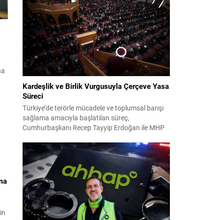
2024 yerel seçimleri ve 4-5 Kasım 2023’teki CHP
38. Olağan Kurultayı sürecine ilişkin iddiaları
kapsıyor. Daha önce Antalya ve İstanbul...
na
Kardeşlik ve Birlik Vurgusuyla Çerçeve Yasa
Süreci
mza
Türkiye’de terörle mücadele ve toplumsal barışı
sağlama amacıyla başlatılan süreç,
in
Cumhurbaşkanı Recep Tayyip Erdoğan ile MHP
Lideri Devlet Bahçeli’nin ortak girişimleriyle yeni
bir döneme girdi. Yaklaşık iki yıldır devam eden
çalışmaların ardından şimdi sürecin yasal zemini,
12 maddelik bir çerçeve yasa ile şekillendiriliyor.
Bugün komisyonda görüşülecek olan bu yasa
ma
taslağı,...
in