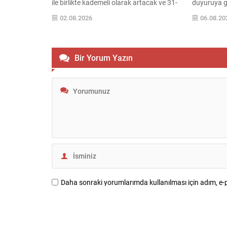
ile birlikte kademeli olarak artacak ve 31-
duyuruya gör
34°C aralığına ulaşacak. Kentte hava
depolama,
02.08.2026
06.08.20
genellikle az bulutlu ve açık olacak; nemle
ihtiyaçları
birlikte hissedilen sıcaklık zaman zaman
2026/2027 
bunaltıcı olabilir. AKOM’un haftalık
fiyatları g
tahmini şu şekilde: 3 Ağustos Pazartesi:
sağlam iç f
Bir Yorum Yazın
Parçalı bulutlu, en yüksek 31°C. 4
üreticilere 
Ağustos Salı:...
alım yapıla
tüm...
Daha sonraki yorumlarımda kullanılması için adım, e-p