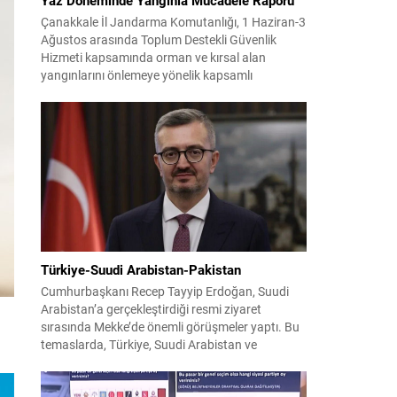
Çanakkale İl Jandarma Komutanlığı, 1 Haziran-3
Ağustos arasında Toplum Destekli Güvenlik
Hizmeti kapsamında orman ve kırsal alan
yangınlarını önlemeye yönelik kapsamlı
bilgilendirme çalışmaları yürüttü. On iki ilçede
görev yapan 178 tim ve 742 personel, sahada
aktif olarak halkı bilinçlendirdi ve denetim
faaliyetleri gerçekleştirdi. Faaliyetler esnasında
bin 315 biçerdöver ve balya...
Türkiye-Suudi Arabistan-Pakistan
Cumhurbaşkanı Recep Tayyip Erdoğan, Suudi
Arabistan’a gerçekleştirdiği resmi ziyaret
sırasında Mekke’de önemli görüşmeler yaptı. Bu
temaslarda, Türkiye, Suudi Arabistan ve
Pakistan arasında savunma alanında yeni bir iş
birliği çerçevesi oluşturuldu. Ziyaretin en somut