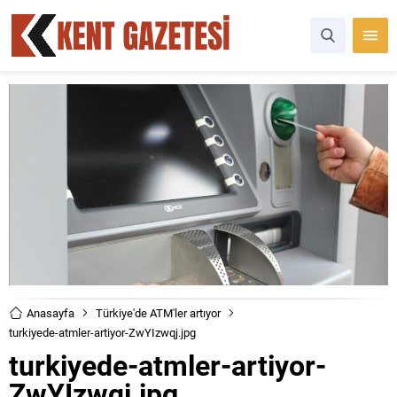
Anasayfa
Türkiye'de ATM'ler artıyor
turkiyede-atmler-artiyor-ZwYIzwqj.jpg
turkiyede-atmler-artiyor-
ZwYIzwqj.jpg