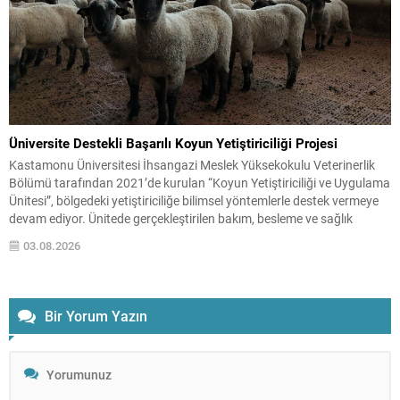
Üniversite Destekli Başarılı Koyun Yetiştiriciliği Projesi
Kastamonu Üniversitesi İhsangazi Meslek Yüksekokulu Veterinerlik
Bölümü tarafından 2021’de kurulan “Koyun Yetiştiriciliği ve Uygulama
Ünitesi”, bölgedeki yetiştiriciliğe bilimsel yöntemlerle destek vermeye
devam ediyor. Ünitede gerçekleştirilen bakım, besleme ve sağlık
uygulamaları ile hayvanların üreme performansında kayda değer
03.08.2026
artışlar gözlendi. Uygulanan yöntemlerle koyunların kızgınlık oranı
yaklaşık yüzde 80 seviyelerine, gebelik oranı ise...
Bir Yorum Yazın