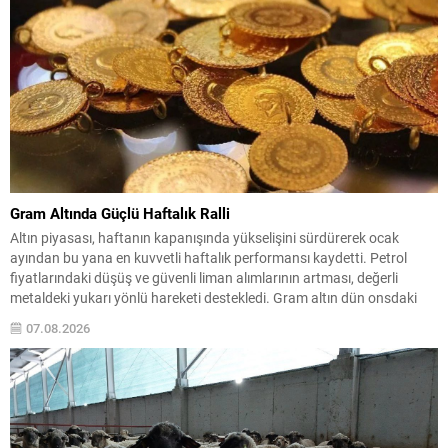
Gram Altında Güçlü Haftalık Ralli
Altın piyasası, haftanın kapanışında yükselişini sürdürerek ocak
ayından bu yana en kuvvetli haftalık performansı kaydetti. Petrol
fiyatlarındaki düşüş ve güvenli liman alımlarının artması, değerli
metaldeki yukarı yönlü hareketi destekledi. Gram altın dün onsdaki
sınırlı gerilemeye bağlı satış baskısıyla günü hafif değer kaybıyla
07.08.2026
tamamlamıştı; ancak yeni güne alımlarla başladı ve saat...