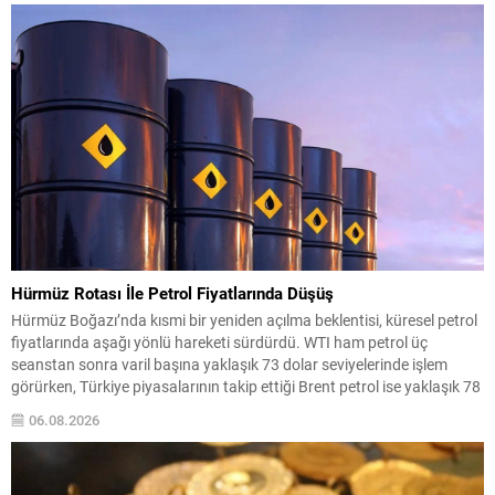
Hürmüz Rotası İle Petrol Fiyatlarında Düşüş
Hürmüz Boğazı’nda kısmi bir yeniden açılma beklentisi, küresel petrol
fiyatlarında aşağı yönlü hareketi sürdürdü. WTI ham petrol üç
seanstan sonra varil başına yaklaşık 73 dolar seviyelerinde işlem
görürken, Türkiye piyasalarının takip ettiği Brent petrol ise yaklaşık 78
dolar civarındaydı. İran ile Umman arasında varılan ve Hürmüz
06.08.2026
üzerinden alternatif bir nakliye...