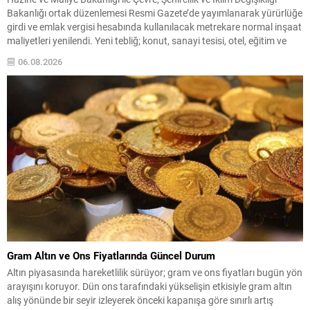
Bakanlığı ortak düzenlemesi Resmi Gazete’de yayımlanarak yürürlüğe
girdi ve emlak vergisi hesabında kullanılacak metrekare normal inşaat
maliyetleri yenilendi. Yeni tebliğ; konut, sanayi tesisi, otel, eğitim ve
sağlık yapıları gibi çok sayıda bina türünün esas alınacak maliyetlerini
06.08.2026
belirliyor. Bu düzenlemeyle, 2027...
Gram Altın ve Ons Fiyatlarında Güncel Durum
Altın piyasasında hareketlilik sürüyor; gram ve ons fiyatları bugün yön
arayışını koruyor. Dün ons tarafındaki yükselişin etkisiyle gram altın
alış yönünde bir seyir izleyerek önceki kapanışa göre sınırlı artış