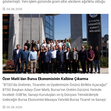
göstermişti. Yeni işlem gününde gram altın alıcıların ağırlıkta olduğu
ortamda saat 09.40 itibarıyla 6.209 lira seviyelerinden işlem
04.08.2026
görmektedir. Bu seviye, önceki...
Özer Matlı’dan Bursa Ekonomisinin Kalbine Çıkarma
“BTSO’da Üretimin, Ticaretin ve Üyelerimizin Önünü Birlikte Açacağız”
BTSO Başkan Adayı Özer Matlı, Bursa’nın Üretim Gücünü Yerinde
İnceledi: OSB’ler, Sanayi Kuruluşları ve İş Dünyası Temsilcileriyle
Geleceğin Bursa Ekonomisi Masaya Yatırıldı Bursa Ticaret ve Sanayi
Odası (BTSO) Başkan Adayı Özer Matlı, Bursa ekonomisinin üretim
05.08.2026
damarlarını oluşturan önemli sanayi bölgeleri ve iş...