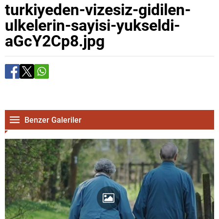
turkiyeden-vizesiz-gidilen-
ulkelerin-sayisi-yukseldi-
aGcY2Cp8.jpg
Benzer Galeriler