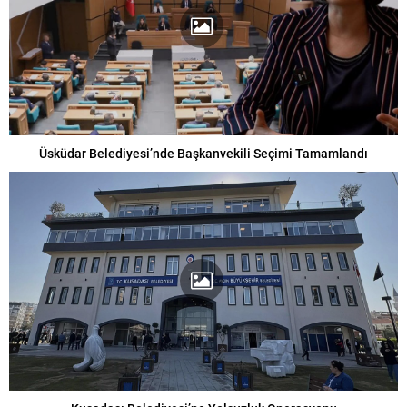
Üsküdar Belediyesi’nde Başkanvekili Seçimi Tamamlandı