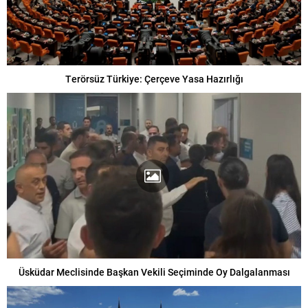
Terörsüz Türkiye: Çerçeve Yasa Hazırlığı
Üsküdar Meclisinde Başkan Vekili Seçiminde Oy Dalgalanması