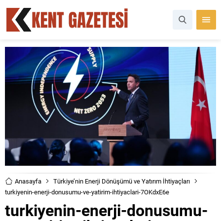
Anasayfa
Türkiye’nin Enerji Dönüşümü ve Yatırım İhtiyaçları
turkiyenin-enerji-donusumu-ve-yatirim-ihtiyaclari-7OKdxE6e
turkiyenin-enerji-donusumu-