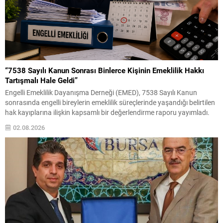
“7538 Sayılı Kanun Sonrası Binlerce Kişinin Emeklilik Hakkı
Tartışmalı Hale Geldi”
Engelli Emeklilik Dayanışma Derneği (EMED), 7538 Sayılı Kanun
sonrasında engelli bireylerin emeklilik süreçlerinde yaşandığı belirtilen
hak kayıplarına ilişkin kapsamlı bir değerlendirme raporu yayımladı.
Haziran 2026 tarihli “7538 Sayılı Kanun Sonrası Engelli Emekliliğinde
02.08.2026
Ortaya Çıkan Hak Kayıplarına İlişkin İstatistiksel Değerlendirme ve
Katılımcı Beyanları Raporu” başlıklı çalışmada, yasa değişikliğinin
uygulamadaki etkileri anket...