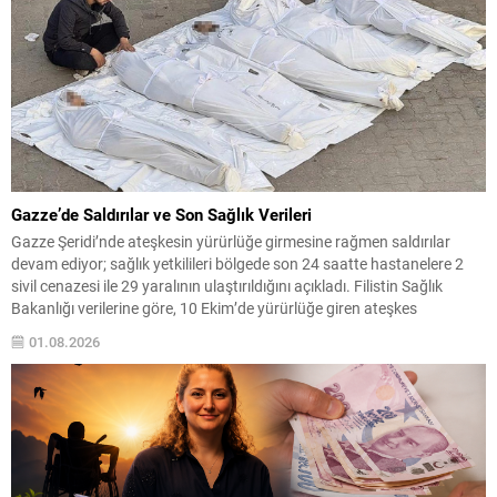
Gazze’de Saldırılar ve Son Sağlık Verileri
Gazze Şeridi’nde ateşkesin yürürlüğe girmesine rağmen saldırılar
devam ediyor; sağlık yetkilileri bölgede son 24 saatte hastanelere 2
sivil cenazesi ile 29 yaralının ulaştırıldığını açıkladı. Filistin Sağlık
Bakanlığı verilerine göre, 10 Ekim’de yürürlüğe giren ateşkes
anlaşmasından bu yana yaralı sayısı 4 bin 53e yükseldi, ölü sayısı ise
01.08.2026
bin 222 olarak kaydedildi....