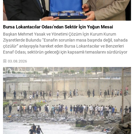
Bursa Lokantacılar Odası’ndan Sektör İçin Yoğun Mesai
Başkan Mehmet Yasak ve Yönetimi Çözüm İçin Kurum Kurum
Ziyaretlerde Bulundu “Esnafın sorunları masa başında değil, sahada
çözülür” anlayışıyla hareket eden Bursa Lokantacılar ve Benzerleri
Esnaf Odası, sektörün geleceği için kapsamlı temaslarını sürdürüyor
Bursa’da yeme-içme sektörünün yaşadığı sorunların çözümü, esnafın
03.08.2026
beklentilerinin karşılanması ve sektörün sürdürülebilir bir yapıya
kavuşması amacıyla çalışmalarını...