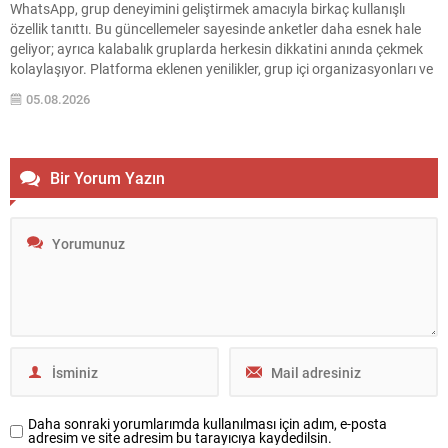
WhatsApp, grup deneyimini geliştirmek amacıyla birkaç kullanışlı
özellik tanıttı. Bu güncellemeler sayesinde anketler daha esnek hale
geliyor; ayrıca kalabalık gruplarda herkesin dikkatini anında çekmek
kolaylaşıyor. Platforma eklenen yenilikler, grup içi organizasyonları ve
duyuruları yönetmeyi daha pratik bir hâle getiriyor. Aşağıda öne çıkan
05.08.2026
değişiklikler ve kullanım notları özetlenmiştir. Anketlerde esneklik ve...
Bir Yorum Yazın
Daha sonraki yorumlarımda kullanılması için adım, e-posta
adresim ve site adresim bu tarayıcıya kaydedilsin.