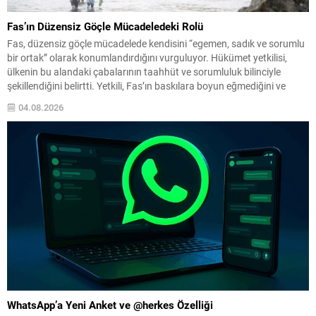
Fas’ın Düzensiz Göçle Mücadeledeki Rolü
Fas, düzensiz göçle mücadelede kendisini “egemen, sadık ve sorumlu
bir ortak” olarak konumlandırdığını vurguluyor. Hükümet yetkilisi,
ülkenin bu alandaki çabalarının taahhüt ve sorumluluk bilinciyle
şekillendiğini belirtti. Yetkili, Fas’ın baskılara boyun eğmediğini ve
politikalarının ne şantaj ne de zorlama sonucu belirlendiğini ifade
04.08.2026
ederek, mücadelenin ortak bir sorumluluk olduğunu söyledi. İş birliği...
WhatsApp’a Yeni Anket ve @herkes Özelliği