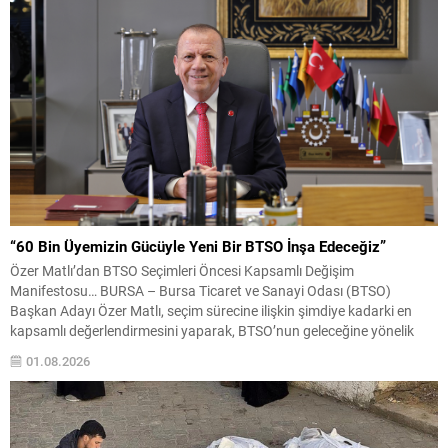
“60 Bin Üyemizin Gücüyle Yeni Bir BTSO İnşa Edeceğiz”
Özer Matlı’dan BTSO Seçimleri Öncesi Kapsamlı Değişim
Manifestosu… BURSA – Bursa Ticaret ve Sanayi Odası (BTSO)
Başkan Adayı Özer Matlı, seçim sürecine ilişkin şimdiye kadarki en
kapsamlı değerlendirmesini yaparak, BTSO’nun geleceğine yönelik
vizyonunu kamuoyuyla paylaştı. “60 Bin Üyemizin Gücünü, Üyemizle
01.08.2026
Birlikte Büyüteceğiz” sloganıyla yürüttüğü çalışmaların yeni bir
aşamaya geçtiğini açıklayan...