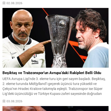
RAMS Park’ta oynanacak ve karşılaşma TV100 kanalı üzerinden canlı
02.08.2026
yayınlanacak. Galatasaray, taraftar desteğiyle galibiyet hedefli bir...
Beşiktaş ve Trabzonspor’un Avrupa’daki Rakipleri Belli Oldu
UEFA Avrupa Ligi’nde 3. eleme turu için geri sayım başladı. Beşiktaş,
2. eleme turunda Midtjylland’i geçerek üçüncü tura yükseldi ve
Çekya’nın Hradec Kralove takımıyla eşleşti. Trabzonspor ise Süper
Lig’deki üçüncülüğü ve Türkiye Kupası zaferi sayesinde doğrudan
play-off turundan turnuvaya katılma hakkı elde etti. Play-off
03.08.2026
Eşleşmeleri ve Tarihler Beşiktaş, 3. eleme...