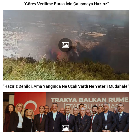
“Görev Verilirse Bursa İçin Çalışmaya Hazırız”
“Hazırız Denildi, Ama Yangında Ne Uçak Vardı Ne Yeterli Müdahale”