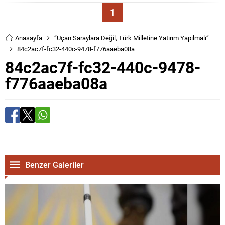
1
Anasayfa
“Uçan Saraylara Değil, Türk Milletine Yatırım Yapılmalı”
84c2ac7f-fc32-440c-9478-f776aaeba08a
84c2ac7f-fc32-440c-9478-
f776aaeba08a
Benzer Galeriler