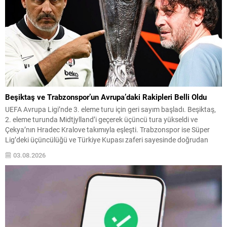
Beşiktaş ve Trabzonspor’un Avrupa’daki Rakipleri Belli Oldu
UEFA Avrupa Ligi’nde 3. eleme turu için geri sayım başladı. Beşiktaş,
2. eleme turunda Midtjylland’i geçerek üçüncü tura yükseldi ve
Çekya’nın Hradec Kralove takımıyla eşleşti. Trabzonspor ise Süper
Lig’deki üçüncülüğü ve Türkiye Kupası zaferi sayesinde doğrudan
play-off turundan turnuvaya katılma hakkı elde etti. Play-off
03.08.2026
Eşleşmeleri ve Tarihler Beşiktaş, 3. eleme...