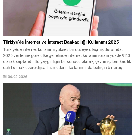
Türkiye’de İnternet ve İnternet Bankacılığı Kullanımı 2025
Türkiye’de internet kullanımı yüksek bir düzeye ulaşmış durumda;
2025 verilerine göre ülke genelinde internet kullanım oranı yüzde 92,3
olarak saptandı. Bu yaygınlığın bir sonucu olarak, çevrimiçi bankacılık
dahil olmak üzere dijital hizmetlerin kullanımında belirgin bir artış
gözleniyor. Son yıllarda mobil cihazların ve bankaların dijital
06.08.2026
çözümlerinin yaygınlaşması, bankacılık işlemlerinin daha hızlı...