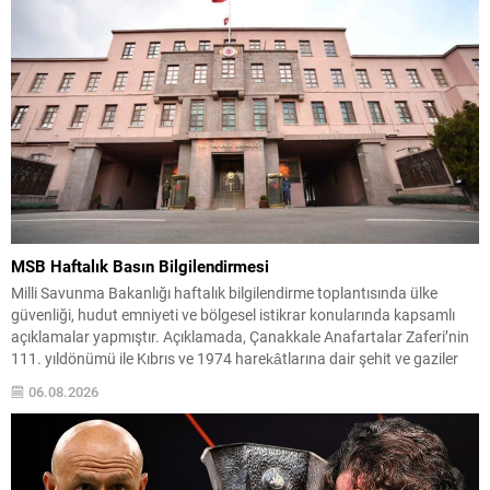
MSB Haftalık Basın Bilgilendirmesi
Milli Savunma Bakanlığı haftalık bilgilendirme toplantısında ülke
güvenliği, hudut emniyeti ve bölgesel istikrar konularında kapsamlı
açıklamalar yapmıştır. Açıklamada, Çanakkale Anafartalar Zaferi’nin
111. yıldönümü ile Kıbrıs ve 1974 harekâtlarına dair şehit ve gaziler
anmaları vurgulanmış; kahraman şehitlerimize rahmet ve minnet
06.08.2026
dileği tekrarlanmıştır. Türk Silahlı Kuvvetleri’nin terörle mücadeledeki
kararlılığı ve hudut güvenliğinde...