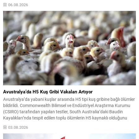
kolay okunur biçimde düzenlenmiş hâlidir. Önemli başlıklar kalın ve altı
06.08.2026
çizili şekilde vurgulanmıştır; böylece dikkat çeken maddeler çabuk...
Avustralya’da H5 Kuş Gribi Vakaları Artıyor
Avustralya’da yabani kuşlar arasında H5 tipi kuş gribine bağlı ölümler
bildirildi. Commonwealth Bilimsel ve Endüstriyel Araştırma Kurumu
(CSIRO) tarafından yapılan testler, South Australia’daki Baudin
Kayalıkları’nda tespit edilen toplu ölümlerin H5 kaynaklı olduğunu
doğruladı. Vaka teyitleri sadece South Australia ile sınırlı kalmadı;
03.08.2026
Western Australia, New South Wales, Queensland ve Victoria’da da...