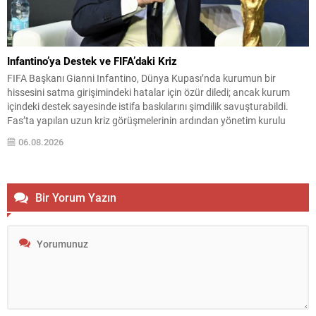
Infantino’ya Destek ve FIFA’daki Kriz
FIFA Başkanı Gianni Infantino, Dünya Kupası’nda kurumun bir
hissesini satma girişimindeki hatalar için özür diledi; ancak kurum
içindeki destek sayesinde istifa baskılarını şimdilik savuşturabildi.
Fas’ta yapılan uzun kriz görüşmelerinin ardından yönetim kurulu
Infantino’ya tam destek verdiğini açıkladı. Sızdırılan plan detayları ve
06.08.2026
ulusal federasyonlara verilen teşvik tekliflerinin ortaya çıkışı, yoğun
eleştirilere...
Bir Yorum Yazın