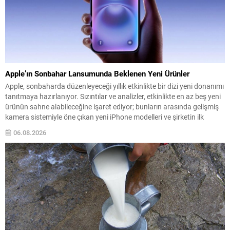
Apple’ın Sonbahar Lansumunda Beklenen Yeni Ürünler
Apple, sonbaharda düzenleyeceği yıllık etkinlikte bir dizi yeni donanımı
tanıtmaya hazırlanıyor. Sızıntılar ve analizler, etkinlikte en az beş yeni
ürünün sahne alabileceğine işaret ediyor; bunların arasında gelişmiş
kamera sistemiyle öne çıkan yeni iPhone modelleri ve şirketin ilk
katlanabilir telefonu öne çıkıyor. Pro serisi iPhone’ların teknik
06.08.2026
iyileştirmeleri, daha büyük piller ve...