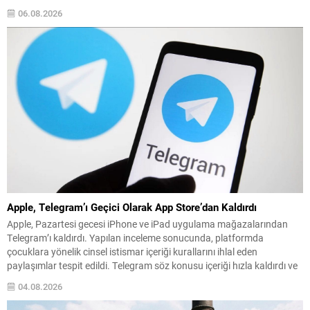
ekipleri ve itfaiye araçlarıyla yapılan ilk müdahaleye, havadan bir
06.08.2026
helikopter desteği eklendi. Ekipler, havadan ve karadan...
Apple, Telegram’ı Geçici Olarak App Store’dan Kaldırdı
Apple, Pazartesi gecesi iPhone ve iPad uygulama mağazalarından
Telegram’ı kaldırdı. Yapılan inceleme sonucunda, platformda
çocuklara yönelik cinsel istismar içeriği kurallarını ihlal eden
paylaşımlar tespit edildi. Telegram söz konusu içeriği hızla kaldırdı ve
paylaşımı yapan kullanıcıyı engelledi; bu adımların ardından uygulama
04.08.2026
yeniden App Store’da yer aldı. Apple’ın İncelemesi ve Telegram’ın
Yanıtı...