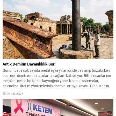
Antik Demirin Dayanıklılık Sırrı
Günümüzde çok sayıda metal eşya yıllar içinde paslanıp bozulurken,
bazı eski demir eserler asırlardır sağlam kalabiliyor. Bilim insanlarının
merakını çeken bu farkın kaynağına yönelik son araştırmalar,
geleneksel üretim yöntemlerinin önemini ortaya koydu. Hindistan’ın
orta kesiminden Agaria ustalarının kuşaktan kuşağa aktardığı demir
06.08.2026
işleme teknikleri incelendiğinde, metalin yüzeyinde kendiliğinden
oluşan koruyucu bir...