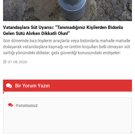
Vatandaşlara Süt Uyarısı: “Tanımadığınız Kişilerden Bidonla
Gelen Sütü Alırken Dikkatli Olun!”
Son dönemde bazı kişilerin araçlarla veya bidonlarla mahalle mahalle
dolaşarak vatandaşlara kaynağı ve üretim koşulları belli olmayan süt
sattığı yönündeki iddialar, gıda güvenliği konusundaki endişeleri
yeniden gündeme getirdi. Vatandaşlara önemli bir uyarı yapılarak,
01.08.2026
özellikle tanınmayan kişilerden alınan açık sütlerde dikkatli olunması
gerektiği belirtildi. Üretim yeri, hayvan sağlığı, saklama koşulları ve...
Bir Yorum Yazın