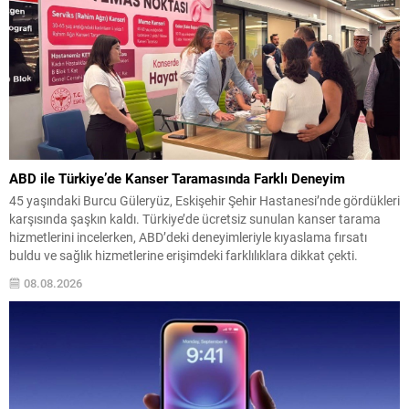
ABD ile Türkiye’de Kanser Taramasında Farklı Deneyim
45 yaşındaki Burcu Güleryüz, Eskişehir Şehir Hastanesi’nde gördükleri
karşısında şaşkın kaldı. Türkiye’de ücretsiz sunulan kanser tarama
hizmetlerini incelerken, ABD’deki deneyimleriyle kıyaslama fırsatı
buldu ve sağlık hizmetlerine erişimdeki farklılıklara dikkat çekti.
ABD’de kurumsal bir şirkette çalıştığını ve iyi bir sigortaya sahip
08.08.2026
olduğunu söyleyen Güleryüz, buna rağmen erken tanı ve tarama
testlerine...