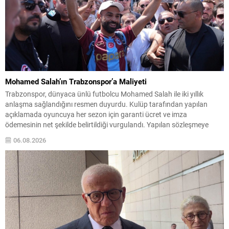
Mohamed Salah’ın Trabzonspor’a Maliyeti
Trabzonspor, dünyaca ünlü futbolcu Mohamed Salah ile iki yıllık
anlaşma sağlandığını resmen duyurdu. Kulüp tarafından yapılan
açıklamada oyuncuya her sezon için garanti ücret ve imza
ödemesinin net şekilde belirtildiği vurgulandı. Yapılan sözleşmeye
göre, Salah’a her bir futbol sezonu için 10.000.000 EUR yıllık ücret ve
06.08.2026
7.000.000 EUR imza ücreti olmak üzere...