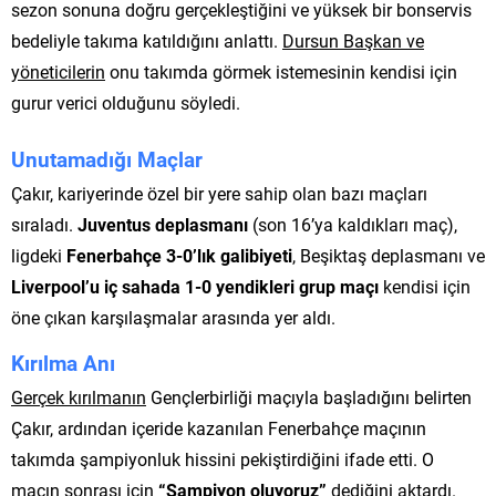
sezon sonuna doğru gerçekleştiğini ve yüksek bir bonservis
bedeliyle takıma katıldığını anlattı.
Dursun Başkan ve
yöneticilerin
onu takımda görmek istemesinin kendisi için
gurur verici olduğunu söyledi.
Unutamadığı Maçlar
Çakır, kariyerinde özel bir yere sahip olan bazı maçları
sıraladı.
Juventus deplasmanı
(son 16’ya kaldıkları maç),
ligdeki
Fenerbahçe 3-0’lık galibiyeti
, Beşiktaş deplasmanı ve
Liverpool’u iç sahada 1-0 yendikleri grup maçı
kendisi için
öne çıkan karşılaşmalar arasında yer aldı.
Kırılma Anı
Gerçek kırılmanın
Gençlerbirliği maçıyla başladığını belirten
Çakır, ardından içeride kazanılan Fenerbahçe maçının
takımda şampiyonluk hissini pekiştirdiğini ifade etti. O
maçın sonrası için
“Şampiyon oluyoruz”
dediğini aktardı.