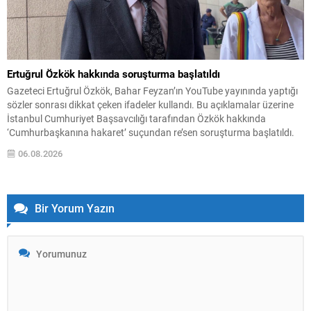
Ertuğrul Özkök hakkında soruşturma başlatıldı
Gazeteci Ertuğrul Özkök, Bahar Feyzan’ın YouTube yayınında yaptığı
sözler sonrası dikkat çeken ifadeler kullandı. Bu açıklamalar üzerine
İstanbul Cumhuriyet Başsavcılığı tarafından Özkök hakkında
‘Cumhurbaşkanına hakaret’ suçundan re’sen soruşturma başlatıldı.
Özkök, hakkındaki soruşturma kapsamında Çağlayan’daki İstanbul
06.08.2026
Adalet Sarayı’na giderek savcılığa ifade verdi. İfadesinin ardından
adliyeden ayrıldığı bildirildi. Programdaki sözleri ve savunması...
Bir Yorum Yazın