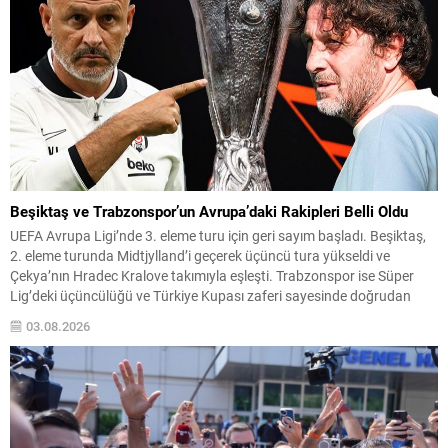
Beşiktaş ve Trabzonspor’un Avrupa’daki Rakipleri Belli Oldu
UEFA Avrupa Ligi’nde 3. eleme turu için geri sayım başladı. Beşiktaş,
2. eleme turunda Midtjylland’i geçerek üçüncü tura yükseldi ve
Çekya’nın Hradec Kralove takımıyla eşleşti. Trabzonspor ise Süper
Lig’deki üçüncülüğü ve Türkiye Kupası zaferi sayesinde doğrudan
play-off turundan turnuvaya katılma hakkı elde etti. Play-off
03.08.2026
Eşleşmeleri ve Tarihler Beşiktaş, 3. eleme...