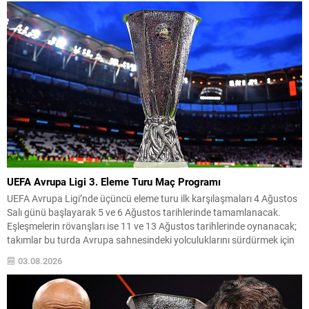
şekilde...
UEFA Avrupa Ligi 3. Eleme Turu Maç Programı
UEFA Avrupa Ligi’nde üçüncü eleme turu ilk karşılaşmaları 4 Ağustos
Salı günü başlayarak 5 ve 6 Ağustos tarihlerinde tamamlanacak.
Eşleşmelerin rövanşları ise 11 ve 13 Ağustos tarihlerinde oynanacak;
takımlar bu turda Avrupa sahnesindeki yolculuklarını sürdürmek için
mücadele edecekler. Beşiktaş, bu turda Çekya temsilcisi Hradec
03.08.2026
Kralove ile eşleşti ve ilk maçını...