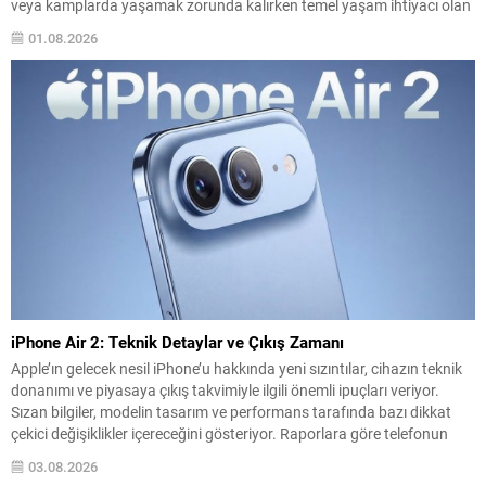
veya kamplarda yaşamak zorunda kalırken temel yaşam ihtiyacı olan
suya ulaşabilmek için sürekli çaba harcıyor. Su dağıtımları sınırlı ve
01.08.2026
düzensiz olduğundan aileler süregelen belirsizlikle...
iPhone Air 2: Teknik Detaylar ve Çıkış Zamanı
Apple’ın gelecek nesil iPhone’u hakkında yeni sızıntılar, cihazın teknik
donanımı ve piyasaya çıkış takvimiyle ilgili önemli ipuçları veriyor.
Sızan bilgiler, modelin tasarım ve performans tarafında bazı dikkat
çekici değişiklikler içereceğini gösteriyor. Raporlara göre telefonun
donanımında ve ağ bileşenlerinde yükseltmeler bulunuyor; ayrıca
03.08.2026
kamera ve ekran özellikleri de kullanıcı beklentilerini karşılayacak