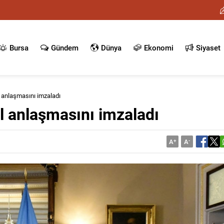
Bursa
Gündem
Dünya
Ekonomi
Siyaset
 anlaşmasını imzaladı
l anlaşmasını imzaladı
A
+
A
-