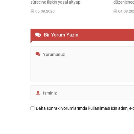
sürecine ilişkin yasal altyapı
düzenlenec
oluşturuluyor. AK Parti tarafından
konuşmalar
05.08.2026
04.08.20
hazırlanan çerçeve yasa teklifi, TBMM
Kemal Kılı
Başkanlığı’na sunulmak üzere hazırlandı
ardından il
ve teklifin 12 maddelik düzenlemeleri
konuşacak;
kamuoyuyla paylaşıldı. Hazırlanan
yapılması pl
Bir Yorum Yazın
düzenleme, örgütün fiili varlığını sona
grup toplan
erdirdiğinin ve tüm silah ile mühimmatını
Genel Başka
teslim ettiğinin güvenlik kurumlarınca
tespiti...
Daha sonraki yorumlarımda kullanılması için adım, e-p