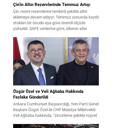
Çin’in Altın Rezervlerinde Temmuz Artışı
Çin, resmi rezervlerine temkinli şekilde altın
eklemeye devam ediyor; Temmuz sonunda kayıtlı
stokları bir önceki aya göre önemli ölçüde
yükseldi. SAFE verilerine göre, ülkenin altın
rezervleri Temmuz’da 640 bin ons artış
göstererek 76.080.000 ons seviyesine ulaştı. Bu
n
artış, Çin’in aylık alımlarında yıl içinde dikkat
çeken bir yükselişi temsil ediyor. Temmuz...
Özgür Özel ve Veli Ağbaba Hakkında
Fezleke Gönderildi
Ankara Cumhuriyet Başsavcılığı, Yeni Parti Genel
Başkanı Özgür Özel ile CHP Malatya Milletvekili
Veli Ağbaba hakkında, “zincirleme şekilde rüşvet
almak” suçlamasıyla düzenlenen fezlekeleri
Adalet Bakanlığı’na sevk etti. Fezlekeler, 31 Mart