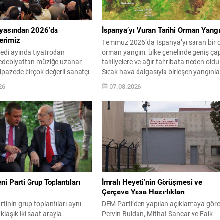
yasından 2026’da
İspanya’yı Vuran Tarihi Orman Yangı
erimiz
Temmuz 2026’da İspanya’yı saran bir d
 yedi ayında tiyatrodan
orman yangını, ülke genelinde geniş çap
edebiyattan müziğe uzanan
tahliyelere ve ağır tahribata neden oldu
elpazede birçok değerli sanatçı
Sıcak hava dalgasıyla birleşen yangınla
amızdan ayrıldı. Her biri kendi
birçok yerleşim yerini tehdit etti ve acil
26
07.08.2026
bırakan isimlerin vefatı, kültür
müdahale ekiplerini uzun süre meşgul
amiasında derin üzüntü
etti. Yetkililerin verdiği bilgiye göre, Avil
ybettiklerimizin anısına,
eyaletindeki en büyük odak yaklaşık 50
oyunca üretip bıraktıkları
bin hektarlık alanı...
atkılar yeniden hatırlanıyor;
sının hafızasında kalıcı...
i Parti Grup Toplantıları
İmralı Heyeti’nin Görüşmesi ve
Çerçeve Yasa Hazırlıkları
artinin grup toplantıları aynı
DEM Parti’den yapılan açıklamaya göre
klaşık iki saat arayla
Pervin Buldan, Mithat Sancar ve Faik