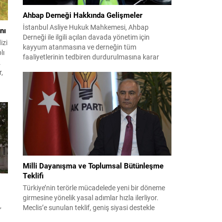
Ahbap Derneği Hakkında Gelişmeler
İstanbul Asliye Hukuk Mahkemesi, Ahbap
nı
Derneği ile ilgili açılan davada yönetim için
izi
kayyum atanmasına ve derneğin tüm
lı
faaliyetlerinin tedbiren durdurulmasına karar
.
verdi. Daha önce mali denetim amaçlı kayyum
r,
kararı verilmiş olup son adım doğrudan yönetime
ilişkin bir tedbir niteliği taşıyor. İstanbul Emniyet
Müdürlüğü Mali Suçlarla Mücadele Şube
a
Müdürlüğü ve İstanbul...
Milli Dayanışma ve Toplumsal Bütünleşme
Teklifi
Türkiye’nin terörle mücadelede yeni bir döneme
girmesine yönelik yasal adımlar hızla ilerliyor.
,
Meclis’e sunulan teklif, geniş siyasi destekle
birlikte toplumsal barış ve güvenliği