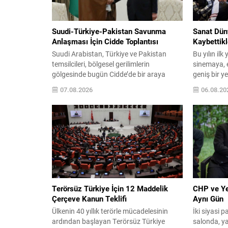
Suudi-Türkiye-Pakistan Savunma
Sanat Dün
Anlaşması İçin Cidde Toplantısı
Kaybettikl
Suudi Arabistan, Türkiye ve Pakistan
Bu yılın ilk
temsilcileri, bölgesel gerilimlerin
sinemaya, 
gölgesinde bugün Cidde’de bir araya
geniş bir y
gelerek ortak bir savunma anlaşmasını
ve aydın ar
07.08.2026
06.08.20
resmileştirmeye hazırlanıyor. Üç ülkenin
alanında iz 
yetkilileri, son dönemde artan çatışmalar
ve sanat c
ve deniz taşımacılığındaki aksaklıkların
yarattı. Ka
yarattığı riskleri gerekçe göstererek
yaşamları b
uzlaşma sağladı. Görüşmeye ilişkin bilgi
eserler ve k
veren Suudi askeri kaynaklar, uzun
sanat dünya
süredir müzakere edilen metnin son...
Terörsüz Türkiye İçin 12 Maddelik
CHP ve Yen
Çerçeve Kanun Teklifi
Aynı Gün
Ülkenin 40 yıllık terörle mücadelesinin
İki siyasi p
ardından başlayan Terörsüz Türkiye
salonda, ya