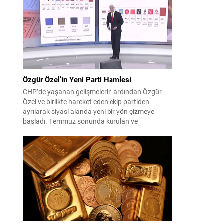
çıktısı, üç ülkenin imza attığı Mekke Ortak
Savunma Anlaşması oldu. Anlaşma; ortak
güvenlik yaklaşımıyla bölgesel barış, istikrar...
Özgür Özel’in Yeni Parti Hamlesi
CHP’de yaşanan gelişmelerin ardından Özgür
Özel ve birlikte hareket eden ekip partiden
ayrılarak siyasi alanda yeni bir yön çizmeye
başladı. Temmuz sonunda kurulan ve
kamuoyunda “Yeni Parti” olarak anılan oluşum,
kısa sürede muhalif medyanın gündemine girdi.
Kuruluşun hemen ardından bazı anket sonuçları
kamuoyuna yansıyınca, partinin tabanda karşılık
bulduğu iddiaları gündemi...