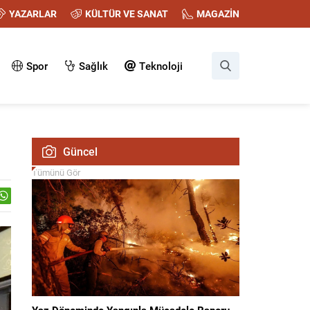
YAZARLAR
KÜLTÜR VE SANAT
MAGAZİN
Spor
Sağlık
Teknoloji
Güncel
Tümünü Gör
Yaz Döneminde Yangınla Mücadele Raporu