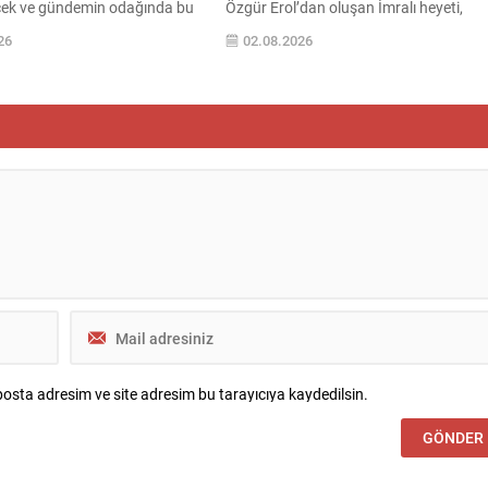
ek ve gündemin odağında bu
Özgür Erol’dan oluşan İmralı heyeti,
 olacak. CHP Genel Başkanı
Abdullah Öcalan ile yaklaşık üç saat
26
02.08.2026
çdaroğlu, göreve dönüşünün
süren bir görüşme gerçekleştirdi ve
k kez parti grubunda
adadan döndü. Görüşmenin içeriğine
 konuşmasının saat 13.30’da
ilişkin detaylar henüz paylaşılmadı;
anlanıyor. Yeni Parti’nin ilk
heyetin konuyla ilgili açıklamayı yarın
tısı ve teşkilatlanma Yeni Parti
yapması bekleniyor. Çerçeve yasaya
nı Özgür Özel, partisinin...
ilişkin son gelişmeler Terörsüz Türkiye
çerçevesinde...
osta adresim ve site adresim bu tarayıcıya kaydedilsin.