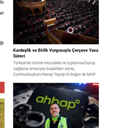
ir.
2024 yerel seçimleri ve 4-5 Kasım 2023’teki CHP
38. Olağan Kurultayı sürecine ilişkin iddiaları
ir
kapsıyor. Daha önce Antalya ve İstanbul...
ğı
Kardeşlik ve Birlik Vurgusuyla Çerçeve Yasa
Süreci
Türkiye’de terörle mücadele ve toplumsal barışı
sağlama amacıyla başlatılan süreç,
Cumhurbaşkanı Recep Tayyip Erdoğan ile MHP
Lideri Devlet Bahçeli’nin ortak girişimleriyle yeni
bir döneme girdi. Yaklaşık iki yıldır devam eden
çalışmaların ardından şimdi sürecin yasal zemini,
12 maddelik bir çerçeve yasa ile şekillendiriliyor.
Bugün komisyonda görüşülecek olan bu yasa
taslağı,...