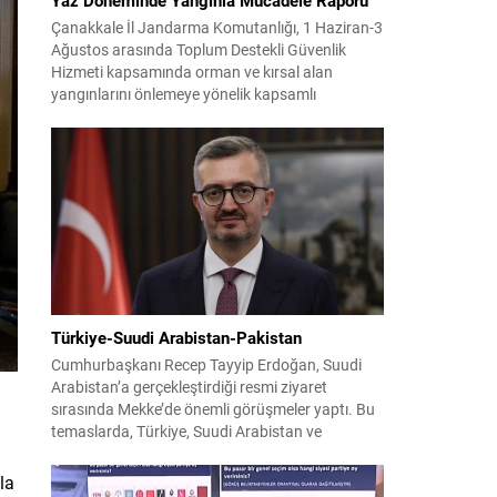
Çanakkale İl Jandarma Komutanlığı, 1 Haziran-3
Ağustos arasında Toplum Destekli Güvenlik
Hizmeti kapsamında orman ve kırsal alan
yangınlarını önlemeye yönelik kapsamlı
bilgilendirme çalışmaları yürüttü. On iki ilçede
görev yapan 178 tim ve 742 personel, sahada
aktif olarak halkı bilinçlendirdi ve denetim
faaliyetleri gerçekleştirdi. Faaliyetler esnasında
bin 315 biçerdöver ve balya...
Türkiye-Suudi Arabistan-Pakistan
Cumhurbaşkanı Recep Tayyip Erdoğan, Suudi
Arabistan’a gerçekleştirdiği resmi ziyaret
sırasında Mekke’de önemli görüşmeler yaptı. Bu
temaslarda, Türkiye, Suudi Arabistan ve
Pakistan arasında savunma alanında yeni bir iş
birliği çerçevesi oluşturuldu. Ziyaretin en somut
la